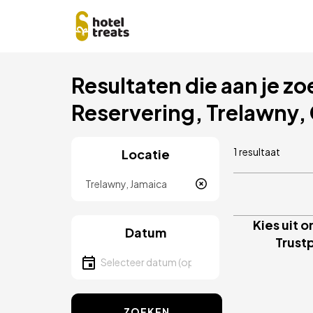
Overslaan
Resultaten die aan je zo
naar
hoofdinhoud
Reservering, Trelawny,
1 resultaat
Locatie
Locatie
Kies uit 
Datum
Trustp
Selecteer een datum
ZOEKEN