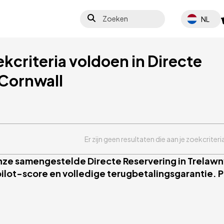
Zoeken
Select your 
NL
ekcriteria voldoen in Directe
 Cornwall
Er zijn geen resultaten die aan je zoekcriter
onze samengestelde Directe Reservering in Trelawny
ilot-score en volledige terugbetalingsgarantie. Pe