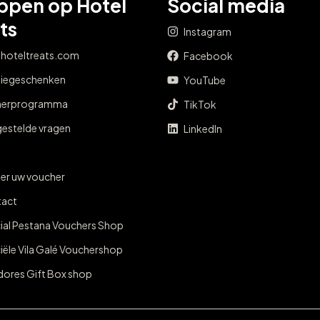
ppen op Hotel
Social media
ts
Instagram
 hoteltreats.com
Facebook
tiegeschenken
YouTube
nerprogramma
TikTok
gestelde vragen
LinkedIn
er uw voucher
act
cial Pestana Vouchers Shop
ciële Vila Galé Vouchershop
dores Gift Box shop