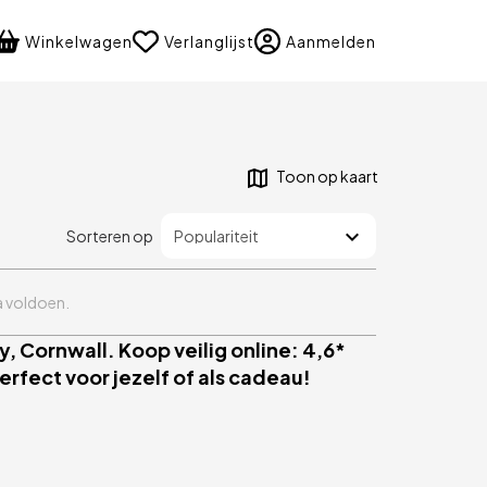
language
Winkelwagen
Verlanglijst
Aanmelden
Toon op kaart
Sorteren op
ia voldoen.
, Cornwall. Koop veilig online: 4,6*
rfect voor jezelf of als cadeau!