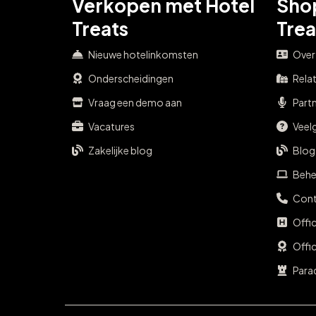
Verkopen met Hotel
Sho
Treats
Trea
Nieuwe hotelinkomsten
Over
Onderscheidingen
Rela
Vraag een demo aan
Part
Vacatures
Veel
Zakelijke blog
Blog
Behe
Cont
Offi
Offi
Para