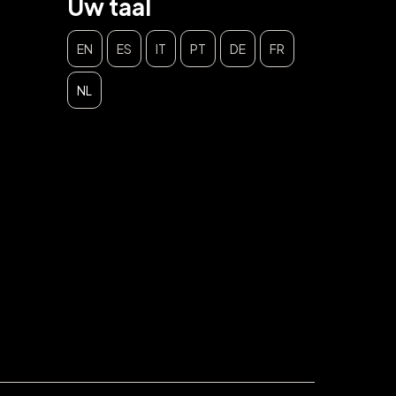
Uw taal
EN
ES
IT
PT
DE
FR
NL