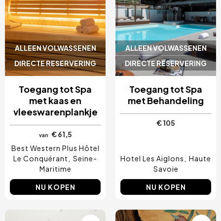
ALLEEN VOLWASSENEN
ALLEEN VOLWASSENEN
DIRECTE RESERVERING
DIRECTE RESERVERING
Toegang tot Spa
Toegang tot Spa
met kaas en
met Behandeling
vleeswarenplankje
€ 105
€ 61,5
van
Best Western Plus Hôtel
Le Conquérant
Seine-
Hotel Les Aiglons
Haute
Maritime
Savoie
NU KOPEN
NU KOPEN