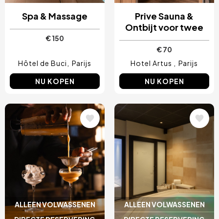
Spa & Massage
Prive Sauna &
Ontbijt voor twee
€ 150
€ 70
Hôtel de Buci
Parijs
Hotel Artus
Parijs
NU KOPEN
NU KOPEN
Afbeelding
Afbeelding
ALLEEN VOLWASSENEN
ALLEEN VOLWASSENEN