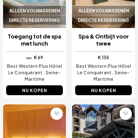
ALLEEN VOLWASSENEN
ALLEEN VOLWASSENEN
DIRECTE RESERVERING
DIRECTE RESERVERING
Toegang tot de spa
Spa & Ontbijt voor
met lunch
twee
€ 69
€ 135
van
Best Western Plus Hôtel
Best Western Plus Hôtel
Le Conquérant
Seine-
Le Conquérant
Seine-
Maritime
Maritime
NU KOPEN
NU KOPEN
Afbeelding
Afbeelding