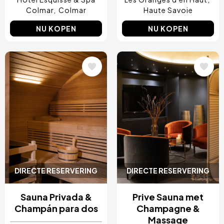
Colmar
Colmar
Haute Savoie
NU KOPEN
NU KOPEN
Afbeelding
Afbeelding
DIRECTE RESERVERING
DIRECTE RESERVERING
Sauna Privada &
Prive Sauna met
Champán para dos
Champagne &
Massage