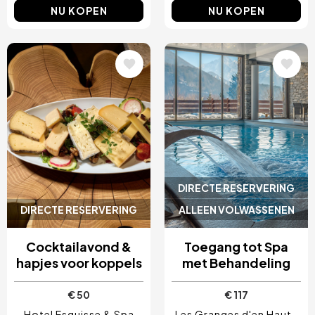
NU KOPEN
NU KOPEN
Afbeelding
Afbeelding
DIRECTE RESERVERING
DIRECTE RESERVERING
ALLEEN VOLWASSENEN
Cocktailavond &
Toegang tot Spa
hapjes voor koppels
met Behandeling
€ 50
€ 117
Hotel Esquisse & Spa
Les Granges d'en Haut