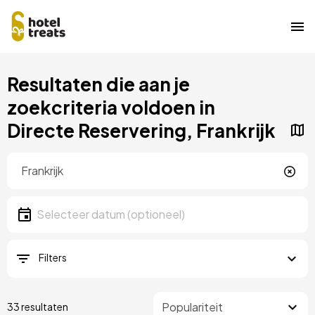
Overslaan
Resultaten die aan je
naar
hoofdinhoud
zoekcriteria voldoen in
Directe Reservering, Frankrijk
Locatie
Locatie
Datum
Selecteer een datum
Filters
33 resultaten