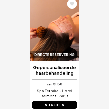
Afbeelding
DIRECTE RESERVERING
Gepersonaliseerde
haarbehandeling
€ 130
van
Spa Terrake - Hotel
Belmont
Parijs
NU KOPEN