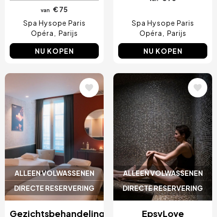
€ 75
van
Spa Hysope Paris
Spa Hysope Paris
Opéra
Parijs
Opéra
Parijs
NU KOPEN
NU KOPEN
Afbeelding
Afbeelding
ALLEEN VOLWASSENEN
ALLEEN VOLWASSENEN
DIRECTE RESERVERING
DIRECTE RESERVERING
Gezichtsbehandeling
EpsyLove