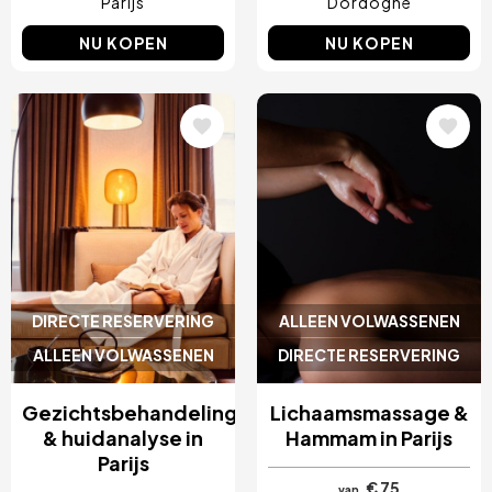
Parijs
Dordogne
NU KOPEN
NU KOPEN
Afbeelding
Afbeelding
DIRECTE RESERVERING
ALLEEN VOLWASSENEN
ALLEEN VOLWASSENEN
DIRECTE RESERVERING
Gezichtsbehandeling
Lichaamsmassage &
& huidanalyse in
Hammam in Parijs
Parijs
€ 75
van