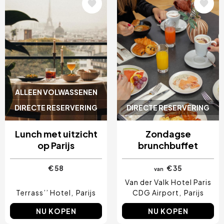
Afbeelding
Afbeelding
ALLEEN VOLWASSENEN
DIRECTE RESERVERING
DIRECTE RESERVERING
Lunch met uitzicht
Zondagse
op Parijs
brunchbuffet
€ 58
€ 35
van
Van der Valk Hotel Paris
Terrass’’ Hotel
Parijs
CDG Airport
Parijs
NU KOPEN
NU KOPEN