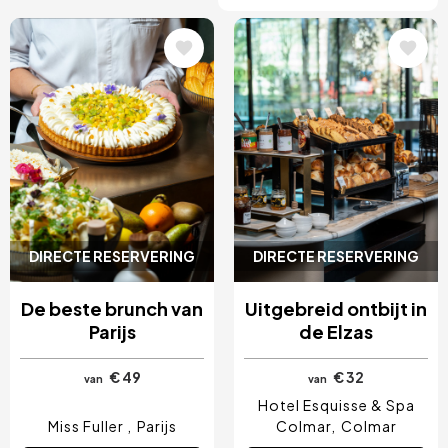
Afbeelding
Afbeelding
DIRECTE RESERVERING
DIRECTE RESERVERING
De beste brunch van
Uitgebreid ontbijt in
Parijs
de Elzas
€ 49
€ 32
van
van
Hotel Esquisse & Spa
Miss Fuller
Parijs
Colmar
Colmar