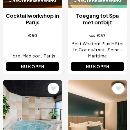
DIRECTE RESERVERING
DIRECTE RESERVERING
Cocktailworkshop in
Toegang tot Spa
Parijs
met ontbijt
€ 50
€ 57
van
Best Western Plus Hôtel
Le Conquérant
Seine-
Hotel Madison
Parijs
Maritime
NU KOPEN
NU KOPEN
Afbeelding
Afbeelding