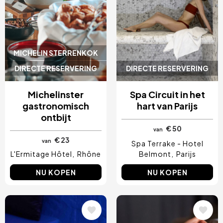
MICHELIN STERRENKOK
DIRECTE RESERVERING
DIRECTE RESERVERING
Michelinster
Spa Circuit in het
gastronomisch
hart van Parijs
ontbijt
€ 50
van
€ 23
van
Spa Terrake - Hotel
L'Ermitage Hôtel
Rhône
Belmont
Parijs
NU KOPEN
NU KOPEN
Afbeelding
Afbeelding