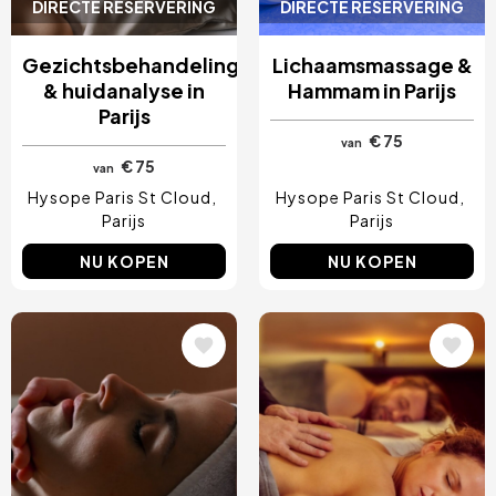
DIRECTE RESERVERING
DIRECTE RESERVERING
Gezichtsbehandeling
Lichaamsmassage &
& huidanalyse in
Hammam in Parijs
Parijs
€ 75
van
€ 75
van
Hysope Paris St Cloud
Hysope Paris St Cloud
Parijs
Parijs
NU KOPEN
NU KOPEN
Afbeelding
Afbeelding