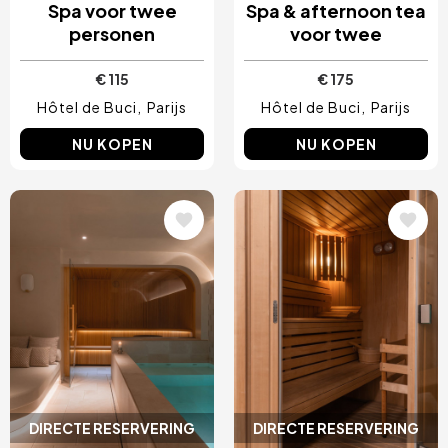
Spa voor twee
Spa & afternoon tea
personen
voor twee
€ 115
€ 175
Hôtel de Buci
Parijs
Hôtel de Buci
Parijs
NU KOPEN
NU KOPEN
Afbeelding
Afbeelding
DIRECTE RESERVERING
DIRECTE RESERVERING