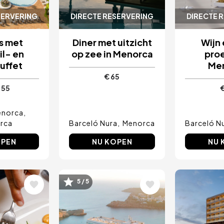
SERVERING
DIRECTE RESERVERING
DIRECTE 
s met
Diner met uitzicht
Wijn 
il- en
op zee in Menorca
proe
uffet
Me
€ 65
 55
enorca
rca
Barceló Nura
Menorca
Barceló N
OPEN
NU KOPEN
NU 
5 / 5
ing
Afbeelding
Afbeel