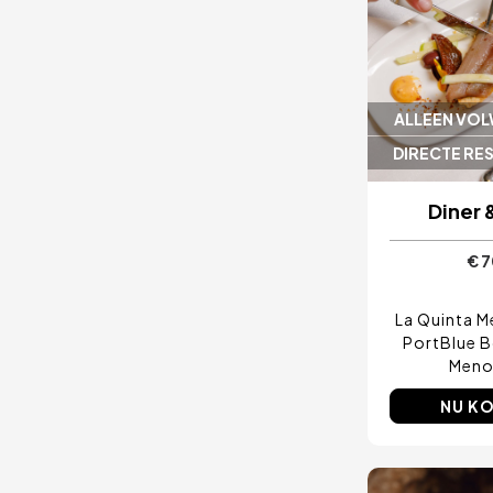
ALLEEN VO
DIRECTE RE
Diner 
€ 7
La Quinta 
PortBlue 
Meno
NU K