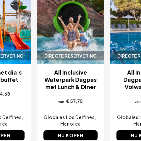
SERVERING
DIRECTE RESERVERING
DIRECTE 
et dia's
All Inclusive
All I
hbuffet
Waterpark Dagpas
Dagpa
met Lunch & Diner
Volw
24,68
€ 57,75
van
van
 Delfines
Globales Los Delfines
Globales 
rca
Menorca
Me
OPEN
NU KOPEN
NU 