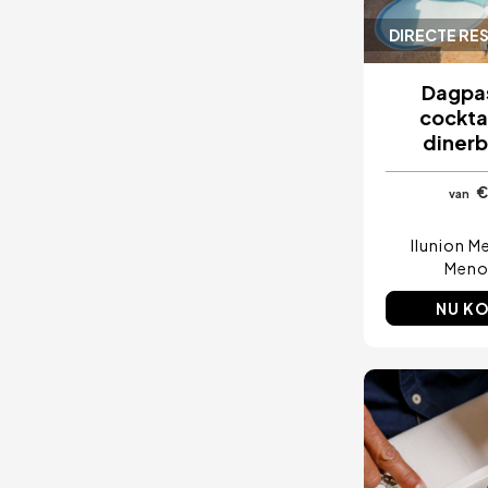
DIRECTE RE
Dagpa
cockta
dinerb
€
van
Ilunion M
Meno
NU K
Afbeeld