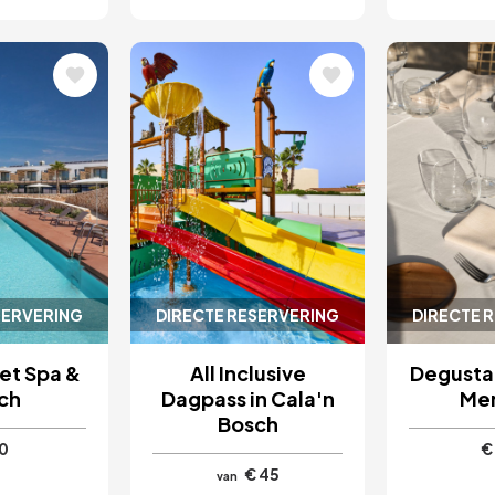
ing
Afbeelding
Afbeel
SERVERING
DIRECTE RESERVERING
DIRECTE 
et Spa &
All Inclusive
Degusta
ch
Dagpass in Cala'n
Me
Bosch
0
€
€ 45
van