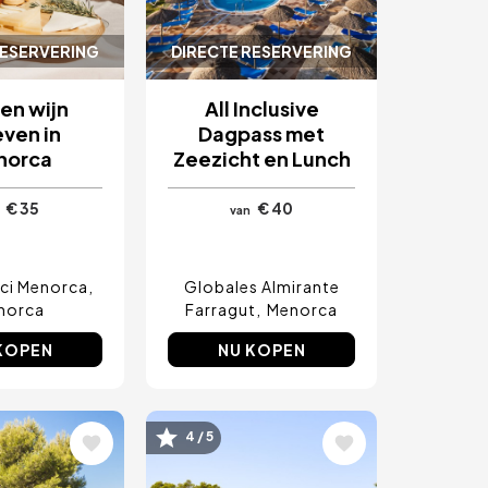
RESERVERING
DIRECTE RESERVERING
en wijn
All Inclusive
ven in
Dagpass met
norca
Zeezicht en Lunch
€ 35
€ 40
van
ici Menorca
Globales Almirante
norca
Farragut
Menorca
KOPEN
NU KOPEN
4 / 5
ding
Afbeelding