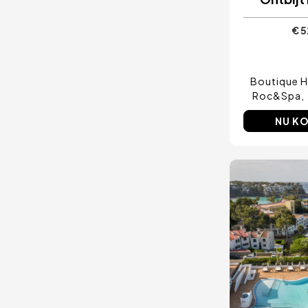
€ 5
Boutique H
Roc&Spa
NU K
Afbeeld