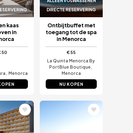
ALLEEN VOLWASSENEN
RESERVERING
DIRECTE RESERVERING
en kaas
Ontbijtbuffet met
ven in
toegang tot de spa
norca
in Menorca
€ 50
€ 55
La Quinta Menorca By
PortBlue Boutique
ura
Menorca
Menorca
KOPEN
NU KOPEN
ding
Afbeelding