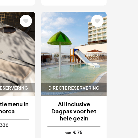
ding
Afbeelding
RESERVERING
DIRECTE RESERVERING
tiemenu in
All Inclusive
norca
Dagpas voor het
hele gezin
 330
€ 75
van