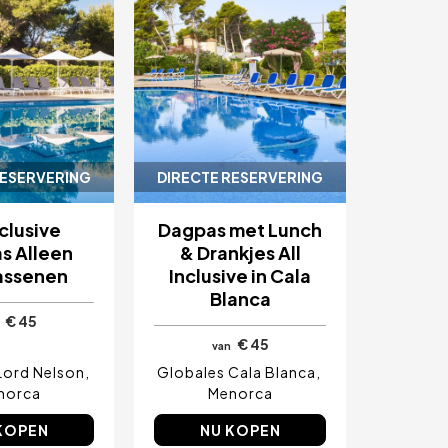
RESERVERING
DIRECTE RESERVERING
nclusive
Dagpas met Lunch
s Alleen
& Drankjes All
assenen
Inclusive in Cala
Blanca
€ 45
€ 45
van
Lord Nelson
Globales Cala Blanca
norca
Menorca
KOPEN
NU KOPEN