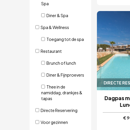
Spa
Diner & Spa
Afbeeld
Spa & Wellness
Toegang tot de spa
Restaurant
Brunch of lunch
Diner & Fijnproevers
DIRECTE RE
Thee in de
namiddag, drankjes &
Dagpas m
tapas
Lun
Directe Reservering
€ 9
Voor gezinnen