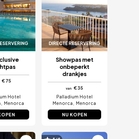
RESERVERING
DIRECTE RESERVERING
nclusive
Showpas met
htpas
onbeperkt
drankjes
€ 75
€ 35
van
ium Hotel
Palladium Hotel
a
Menorca
Menorca
Menorca
KOPEN
NU KOPEN