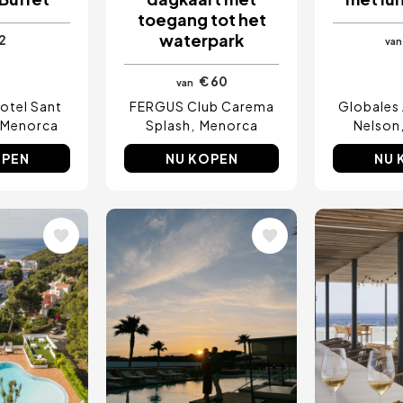
jouw stad.
toegang tot het
E-mail
waterpark
2
van
€ 60
van
otel Sant
FERGUS Club Carema
Globales 
Menorca
Splash
Menorca
Nelson
OPEN
NU KOPEN
NU 
ing
Afbeelding
Afbeel