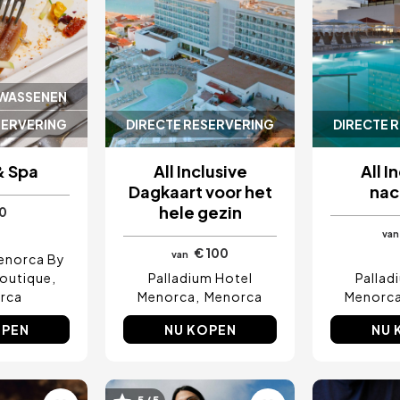
LWASSENEN
SERVERING
DIRECTE RESERVERING
DIRECTE 
& Spa
All Inclusive
All I
Dagkaart voor het
nac
hele gezin
0
van
€ 100
van
Menorca By
Boutique
Palladium Hotel
Pallad
rca
Menorca
Menorca
Menorc
OPEN
NU KOPEN
NU 