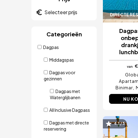
DIRECTE RE
Dagpa
Categorieën
onbep
drank
Dagpas
lunchb
Middagspas
€
van
Dagpas voor
Glob
gezinnen
Aparta
Binimar
Dagpas met
Waterglijbanen
NU K
All Inclusive Dagpass
Dagpas met directe
4.1 / 5
Afbeeld
reservering