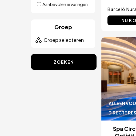
Aanbevolen ervaringen
Barceló Nur
NU K
Groep
Afbeeld
ZOEKEN
ALLEEN VO
DIRECTE RE
Spa Circ
Ontbijt