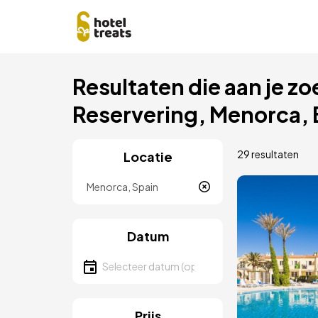
Overslaan
Resultaten die aan je zo
naar
hoofdinhoud
Reservering, Menorca, 
29 resultaten
Locatie
Locatie
Afbeeld
Datum
Selecteer een datum
Prijs