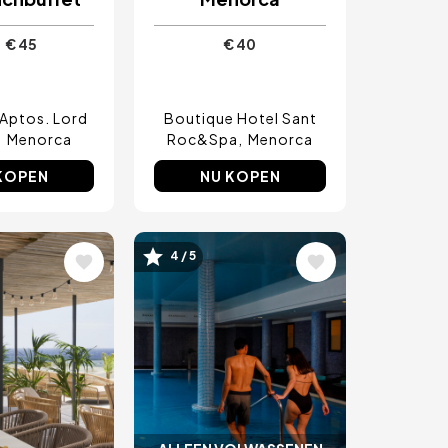
€ 45
€ 40
AANMELDEN
Aptos. Lord
Boutique Hotel Sant
Menorca
Roc&Spa
Menorca
KOPEN
NU KOPEN
4 / 5
ding
Afbeelding