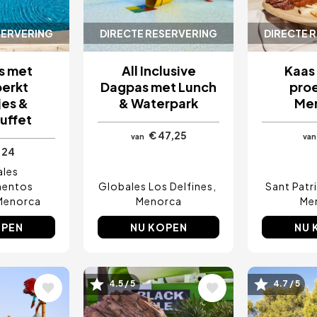
SERVERING
DIRECTE RESERVERING
DIRECTE 
s met
All Inclusive
Kaas 
erkt
Dagpas met Lunch
proe
jes &
& Waterpark
Me
uffet
€ 47,25
van
van
 24
ales
mentos
Globales Los Delfines
Sant Patr
Menorca
Menorca
Me
OPEN
NU KOPEN
NU 
4.5 / 5
4.7 / 5
ing
Afbeelding
Afbeel