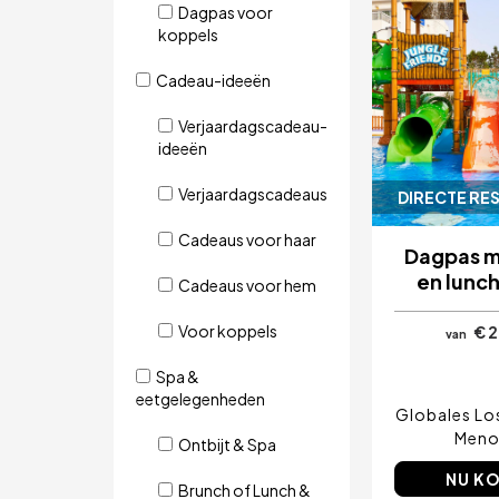
Dagpas voor
koppels
Cadeau-ideeën
Verjaardagscadeau-
ideeën
Verjaardagscadeaus
DIRECTE RE
Cadeaus voor haar
Dagpas m
en lunc
Cadeaus voor hem
Voor koppels
€ 
van
Spa &
eetgelegenheden
Globales Los
Meno
Ontbijt & Spa
NU K
Brunch of Lunch &