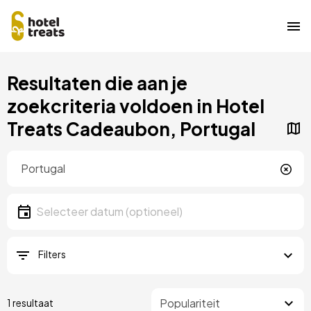
Overslaan
Resultaten die aan je
naar
hoofdinhoud
zoekcriteria voldoen in Hotel
Treats Cadeaubon, Portugal
Locatie
Locatie
Datum
Selecteer een datum
Filters
1 resultaat