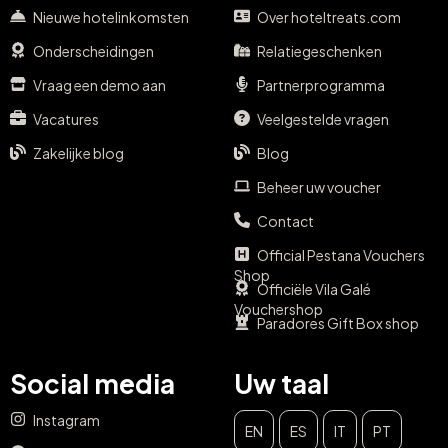
Nieuwe hotelinkomsten
Over hoteltreats.com
Onderscheidingen
Relatiegeschenken
Vraag een demo aan
Partnerprogramma
Vacatures
Veelgestelde vragen
Zakelijke blog
Blog
Beheer uw voucher
Contact
Official Pestana Vouchers
Shop
Officiële Vila Galé
Vouchershop
Paradores Gift Box shop
Social media
Uw taal
Instagram
EN
ES
IT
PT