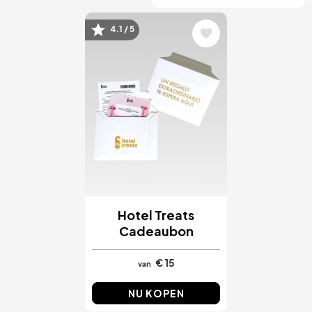
4.1 / 5
Afbeelding
Hotel Treats
Cadeaubon
€ 15
van
NU KOPEN