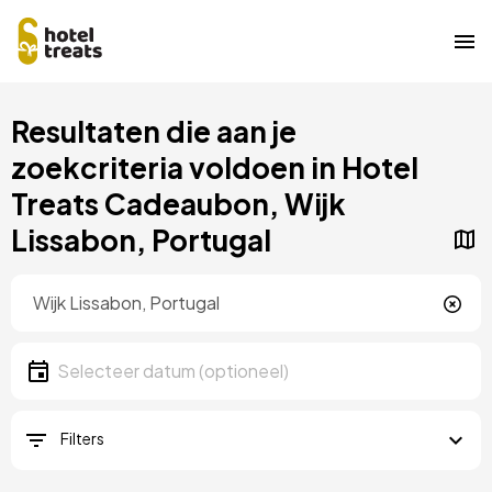
Overslaan
Resultaten die aan je
naar
hoofdinhoud
zoekcriteria voldoen in Hotel
Treats Cadeaubon, Wijk
Lissabon, Portugal
Locatie
Locatie
Datum
Selecteer een datum
Filters