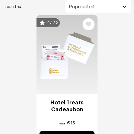
1 resultaat
4.1 / 5
Afbeelding
Hotel Treats
Cadeaubon
€ 15
van