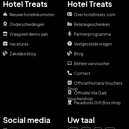
Hotel Treats
Hotel Treats
Nieuwe hotelinkomsten
Over hoteltreats.com
Onderscheidingen
Relatiegeschenken
Vraag een demo aan
Partnerprogramma
Vacatures
Veelgestelde vragen
Zakelijke blog
Blog
Beheer uw voucher
Contact
Official Pestana Vouchers
Shop
Officiële Vila Galé
Vouchershop
Paradores Gift Box shop
Social media
Uw taal