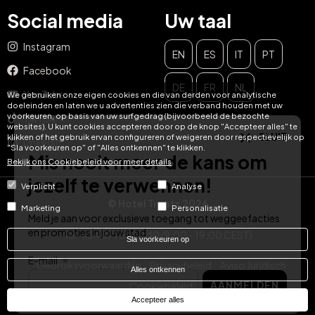
Social media
Uw taal
Instagram
EN
ES
IT
PT
Facebook
SLUIT
DE
FR
NL
YouTube
We gebruiken onze eigen cookies en die van derden voor analytische
Mis nooit meer de kans om
doeleinden en laten we u advertenties zien die verband houden met uw
voorkeuren, op basis van uw surfgedrag (bijvoorbeeld de bezochte
TikTok
websites). U kunt cookies accepteren door op de knop "Accepteer alles" te
jezelf te verwennen!
klikken of het gebruik ervan configureren of weigeren door respectievelijk op
LinkedIn
"Sla voorkeuren op" of "Alles ontkennen" te klikken.
Bekijk ons ​​Cookiebeleid voor meer details
Meld je aan voor exclusieve toegang tot weggeefacties
en promoties in jouw stad.
Verplicht
Analyse
© Hotel Treats 2026
E-mail
Marketing
Personalisatie
AANMELDEN
Tel: +34 871 51 00 40 (9:00 - 19:00 CEST)
Sla voorkeuren op
Gebruiksvoorwaarden
Privacybeleid
Aviso Juridisch
Alles ontkennen
Cookiebeleid
Accepteer alles