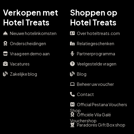
Verkopen met
Shoppen op
Hotel Treats
Hotel Treats
Nieuwe hotelinkomsten
Over hoteltreats.com
Onderscheidingen
Relatiegeschenken
Vraag een demo aan
Partnerprogramma
Vacatures
Veelgestelde vragen
Zakelijke blog
Blog
Beheer uw voucher
Contact
Official Pestana Vouchers
Shop
Officiële Vila Galé
Vouchershop
Paradores Gift Box shop