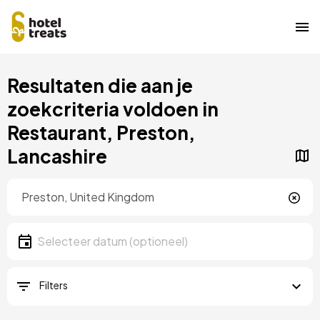
Overslaan
Resultaten die aan je
naar
hoofdinhoud
zoekcriteria voldoen in
Restaurant, Preston,
Lancashire
Locatie
Locatie
Datum
Selecteer een datum
Filters