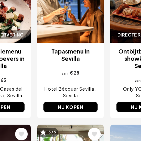
SERVERING
DIRECTE 
tiemenu
Tapasmenu in
Ontbijt
roevers in
Sevilla
showk
lla
Se
€ 28
van
 65
van
Casas del
Hotel Bécquer Sevilla
Only YO
za
Sevilla
Sevilla
Se
OPEN
NU KOPEN
NU 
5 / 5
ing
Afbeelding
Afbeel