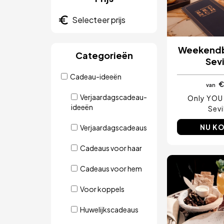
Weekendb
Categorieën
Sevi
Cadeau-ideeën
€
van
Verjaardagscadeau-
Only YOU 
ideeën
Sevi
NU K
Verjaardagscadeaus
Cadeaus voor haar
Cadeaus voor hem
Afbeeld
Voor koppels
Huwelijkscadeaus