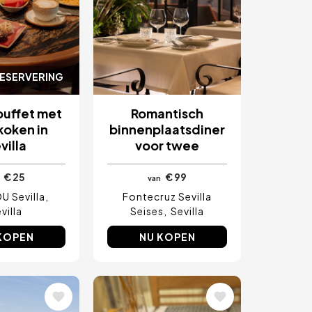
RESERVERING
buffet met
Romantisch
oken in
binnenplaatsdiner
villa
voor twee
€ 25
€ 99
van
U Sevilla
Fontecruz Sevilla
villa
Seises
Sevilla
KOPEN
NU KOPEN
ding
Afbeelding