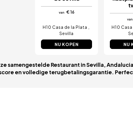
t
€ 16
van
van
H10 Casa de la Plata
H10 Casa 
Sevilla
Se
NU KOPEN
NU 
nze samengestelde Restaurant in Sevilla, Andalucia.
score en volledige terugbetalingsgarantie. Perfect