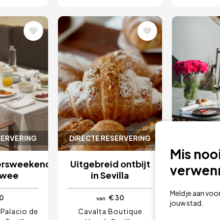
ing
Afbeelding
Afbeel
SERVERING
DIRECTE RESERVERING
DIRECTE 
Mis noo
versweekendbrunch
Uitgebreid ontbijt
3-G
verwen
twee
in Sevilla
Gluten
Meld je aan voo
0
€ 30
van
van
jouw stad.
Palacio de
Cavalta Boutique
Hospes La