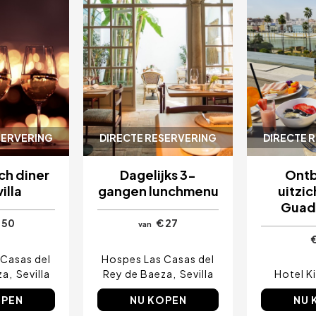
SERVERING
DIRECTE RESERVERING
DIRECTE 
ch diner
Dagelijks 3-
Ontb
illa
gangen lunchmenu
uitzic
Guada
 50
€ 27
van
Casas del
Hospes Las Casas del
za
Sevilla
Rey de Baeza
Sevilla
Hotel Ki
OPEN
NU KOPEN
NU 