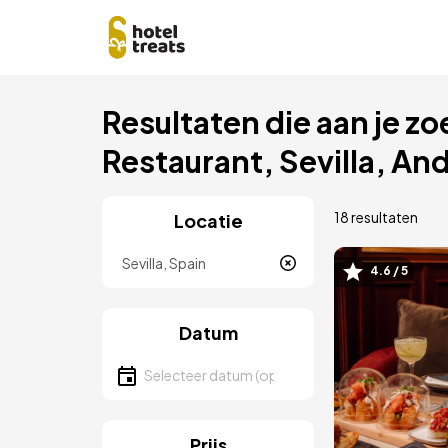
Overslaan
Resultaten die aan je zo
naar
hoofdinhoud
Restaurant, Sevilla, An
18 resultaten
Locatie
Locatie
4.6 / 5
Afbeeld
Datum
Selecteer een datum
Prijs