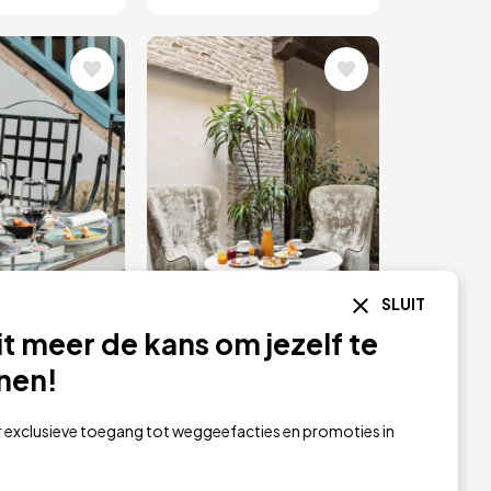
ding
Afbeelding
SLUIT
RESERVERING
DIRECTE RESERVERING
it meer de kans om jezelf te
angen
Ontbijtbuffet in
nen!
vrij Menu
Sevilla
r exclusieve toegang tot weggeefacties en promoties in
€ 42
€ 30
van
s Casas del
Hotel Casa 1800