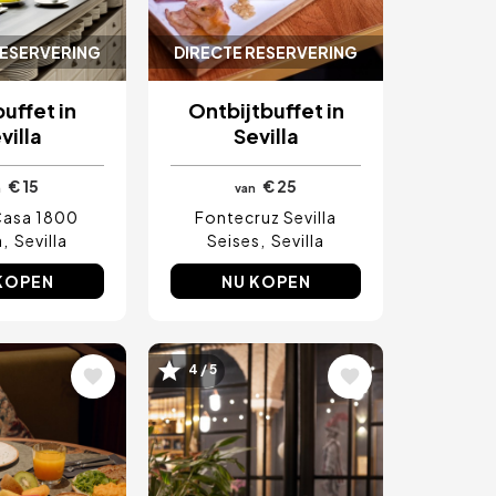
RESERVERING
DIRECTE RESERVERING
uffet in
Ontbijtbuffet in
villa
Sevilla
€ 15
€ 25
n
van
Casa 1800
Fontecruz Sevilla
a
Sevilla
Seises
Sevilla
KOPEN
NU KOPEN
4 / 5
ding
Afbeelding