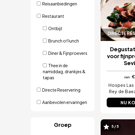
Reisaanbiedingen
Restaurant
Ontbijt
DIRECTE RE
Brunch of lunch
Degusta
Diner & Fijnproevers
voor fijnp
Sevi
Thee in de
namiddag, drankjes &
€
tapas
van
Hospes Las 
Directe Reservering
Rey de Bae
Aanbevolen ervaringen
NU K
Groep
5 / 5
Afbeeld