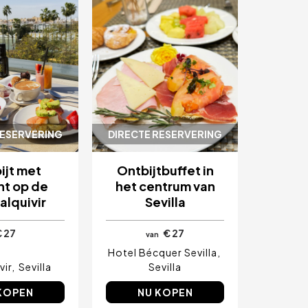
RESERVERING
DIRECTE RESERVERING
ijt met
Ontbijtbuffet in
ht op de
het centrum van
lquivir
Sevilla
€ 27
€ 27
van
Hotel Bécquer Sevilla
vir
Sevilla
Sevilla
KOPEN
NU KOPEN