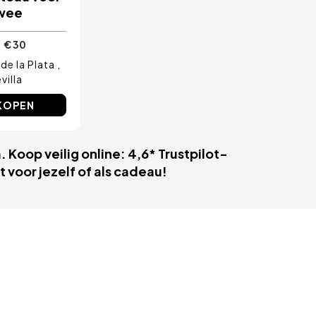
wee
€ 30
de la Plata
villa
KOPEN
 Koop veilig online: 4,6* Trustpilot-
 voor jezelf of als cadeau!