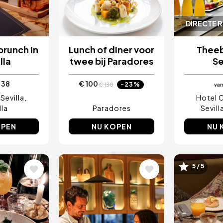
DIRECTE 
runch in
Lunch of diner voor
Theeb
lla
twee bij Paradores
Se
 38
€ 100
-23%
€ 130
va
Sevilla
Hotel 
lla
Paradores
Sevill
OPEN
NU KOPEN
NU 
5 / 5
ing
Afbeelding
Afbeel