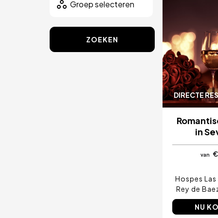
ZOEKEN
DIRECTE RE
Romantis
in Sev
€
van
Hospes Las 
Rey de Bae
NU K