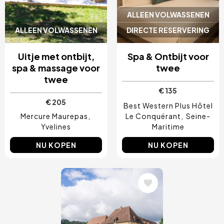
ALLEEN VOLWASSENEN
ALLEEN VOLWASSENEN
DIRECTE RESERVERING
Uitje met ontbijt,
Spa & Ontbijt voor
spa & massage voor
twee
twee
€ 135
€ 205
Best Western Plus Hôtel
Mercure Maurepas
Le Conquérant
Seine-
Yvelines
Maritime
NU KOPEN
NU KOPEN
Afbeelding