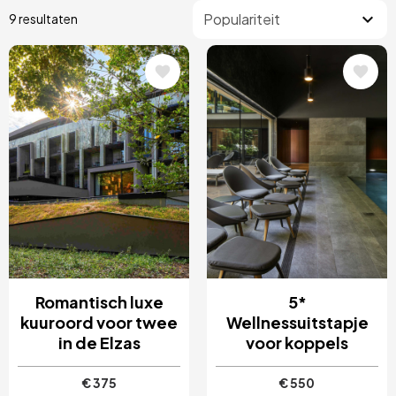
9 resultaten
Afbeelding
Afbeelding
Romantisch luxe
5*
kuuroord voor twee
Wellnessuitstapje
in de Elzas
voor koppels
€ 375
€ 550