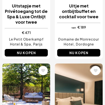
Uitstapje met
Uitje met
Privétoegang tot de
ontbijtbuffet en
Spa & Luxe Ontbijt
cocktail voor twee
voor twee
€ 189
van
€ 471
Le Petit Oberkampf
Domaine de Monrecour
Hotel & Spa
Parijs
Hotel
Dordogne
NU KOPEN
NU KOPEN
Afbeelding
Afbeelding