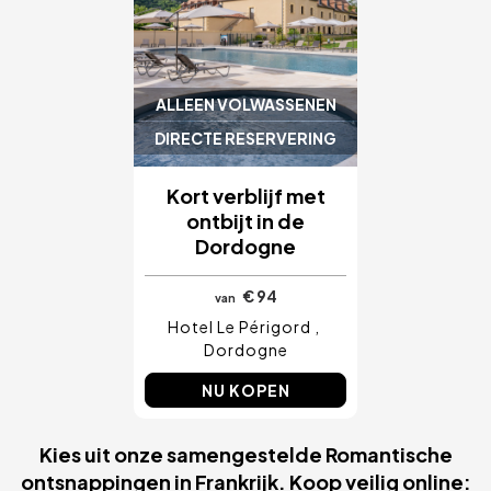
ALLEEN VOLWASSENEN
DIRECTE RESERVERING
Kort verblijf met
ontbijt in de
Dordogne
€ 94
van
Hotel Le Périgord
Dordogne
NU KOPEN
Kies uit onze samengestelde Romantische
ontsnappingen in Frankrijk. Koop veilig online: