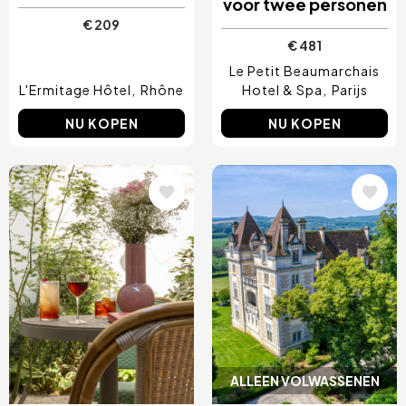
voor twee personen
€ 209
€ 481
Le Petit Beaumarchais
L'Ermitage Hôtel
Rhône
Hotel & Spa
Parijs
NU KOPEN
NU KOPEN
Afbeelding
Afbeelding
ALLEEN VOLWASSENEN