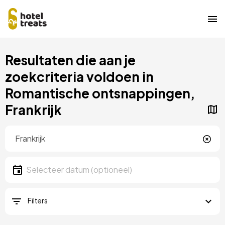
Overslaan
Resultaten die aan je
naar
hoofdinhoud
zoekcriteria voldoen in
Romantische ontsnappingen,
Frankrijk
Locatie
Locatie
Datum
Selecteer een datum
Filters