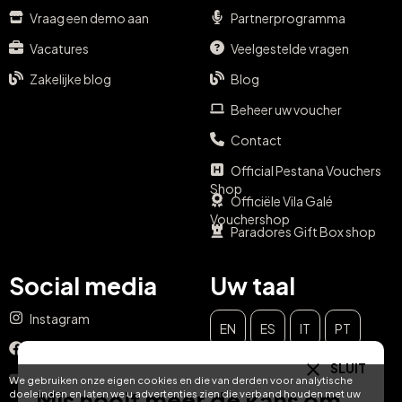
Vraag een demo aan
Partnerprogramma
Vacatures
Veelgestelde vragen
Zakelijke blog
Blog
Beheer uw voucher
Contact
Official Pestana Vouchers
Shop
Officiële Vila Galé
Vouchershop
Paradores Gift Box shop
Social media
Uw taal
Instagram
EN
ES
IT
PT
Facebook
SLUIT
DE
FR
NL
YouTube
We gebruiken onze eigen cookies en die van derden voor analytische
Mis nooit meer de kans om
doeleinden en laten we u advertenties zien die verband houden met uw