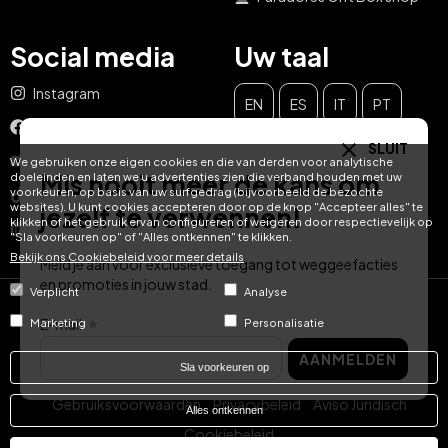
Social media
Uw taal
Instagram
EN
ES
IT
PT
Facebook
SLUIT
DE
FR
NL
YouTube
We gebruiken onze eigen cookies en die van derden voor analytische
Mis nooit meer de kans om
doeleinden en laten we u advertenties zien die verband houden met uw
voorkeuren, op basis van uw surfgedrag (bijvoorbeeld de bezochte
TikTok
websites). U kunt cookies accepteren door op de knop "Accepteer alles" te
jezelf te verwennen!
klikken of het gebruik ervan configureren of weigeren door respectievelijk op
LinkedIn
"Sla voorkeuren op" of "Alles ontkennen" te klikken.
Bekijk ons ​​Cookiebeleid voor meer details
Meld je aan voor exclusieve toegang tot weggeefacties
en promoties in jouw stad.
Verplicht
Analyse
© Hotel Treats 2026
E-mail
Marketing
Personalisatie
AANMELDEN
Tel: +34 871 51 00 40 (9:00 - 19:00 CEST)
Sla voorkeuren op
Gebruiksvoorwaarden
Privacybeleid
Aviso Juridisch
Alles ontkennen
Cookiebeleid