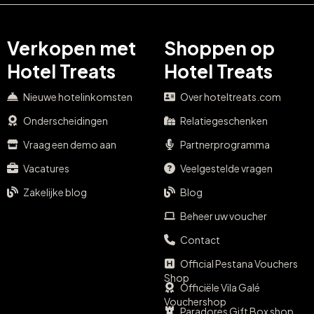
Verkopen met
Shoppen op
Hotel Treats
Hotel Treats
Nieuwe hotelinkomsten
Over hoteltreats.com
Onderscheidingen
Relatiegeschenken
Vraag een demo aan
Partnerprogramma
Vacatures
Veelgestelde vragen
Zakelijke blog
Blog
Beheer uw voucher
Contact
Official Pestana Vouchers
Shop
Officiële Vila Galé
Vouchershop
Paradores Gift Box shop