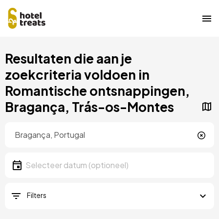
Overslaan
Resultaten die aan je
naar
hoofdinhoud
zoekcriteria voldoen in
Romantische ontsnappingen,
Bragança, Trás-os-Montes
Locatie
Locatie
Datum
Selecteer een datum
Filters