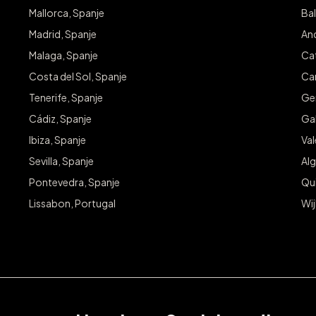
Mallorca, Spanje
Bal
Madrid, Spanje
And
Malaga, Spanje
Cat
Costa del Sol, Spanje
Can
Tenerife, Spanje
Ge
Cádiz, Spanje
Gal
Ibiza, Spanje
Va
Sevilla, Spanje
Alg
Pontevedra, Spanje
Qu
Lissabon, Portugal
Wij