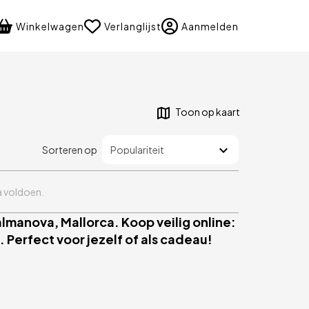
language
Winkelwagen
Verlanglijst
Aanmelden
Toon op kaart
Sorteren op
ia voldoen.
manova, Mallorca. Koop veilig online:
 Perfect voor jezelf of als cadeau!