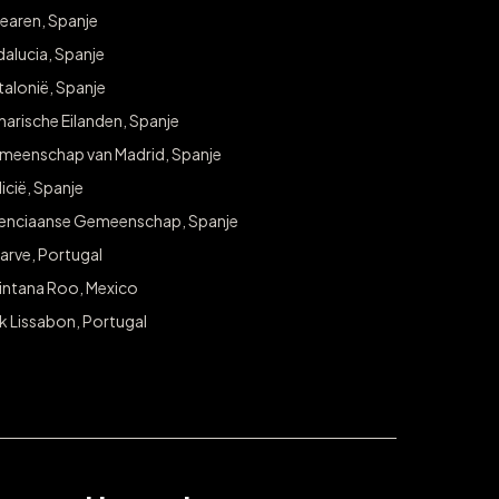
verwennen!
earen, Spanje
alucia, Spanje
Meld je aan voor exclusieve toegang tot weggeefacties en promotie
alonië, Spanje
jouw stad.
arische Eilanden, Spanje
E-mail
meenschap van Madrid, Spanje
AANME
icië, Spanje
lenciaanse Gemeenschap, Spanje
arve, Portugal
intana Roo, Mexico
k Lissabon, Portugal