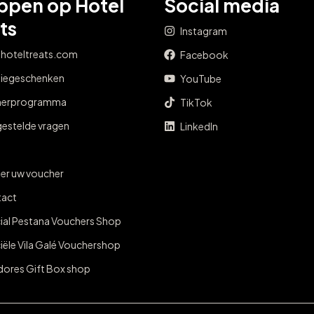
ppen op Hotel
Social media
ts
Instagram
 hoteltreats.com
Facebook
tiegeschenken
YouTube
nerprogramma
TikTok
gestelde vragen
LinkedIn
er uw voucher
act
cial Pestana Vouchers Shop
ciële Vila Galé Vouchershop
dores Gift Box shop