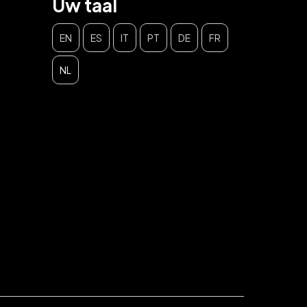
Uw taal
EN
ES
IT
PT
DE
FR
NL