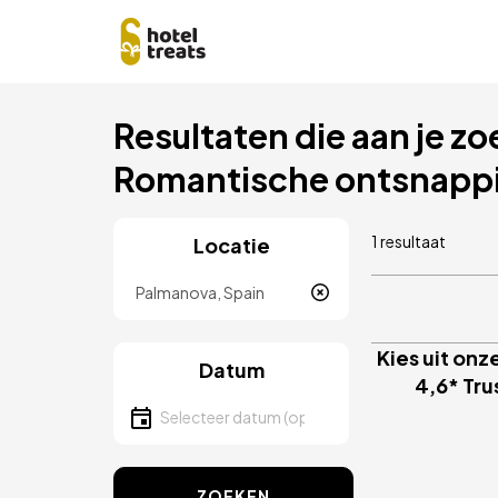
Overslaan
Resultaten die aan je zo
naar
hoofdinhoud
Romantische ontsnappi
1 resultaat
Locatie
Locatie
Kies uit on
Datum
4,6* Tru
Selecteer een datum
ZOEKEN