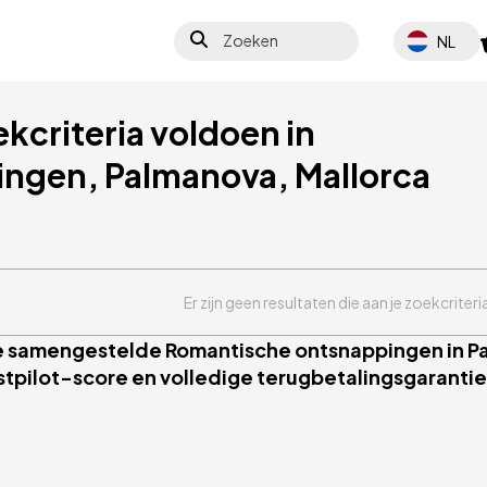
Zoeken
Select your 
NL
ekcriteria voldoen in
ngen, Palmanova, Mallorca
Er zijn geen resultaten die aan je zoekcriter
ze samengestelde Romantische ontsnappingen in Pal
stpilot-score en volledige terugbetalingsgarantie.