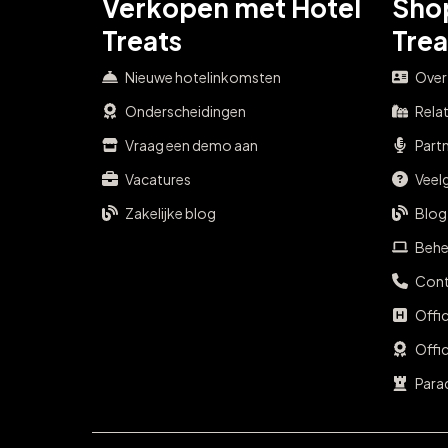
Verkopen met Hotel
Sho
Treats
Trea
Nieuwe hotelinkomsten
Over
Onderscheidingen
Rela
Vraag een demo aan
Part
Vacatures
Veel
Zakelijke blog
Blog
Behe
Cont
Offi
Offi
Para