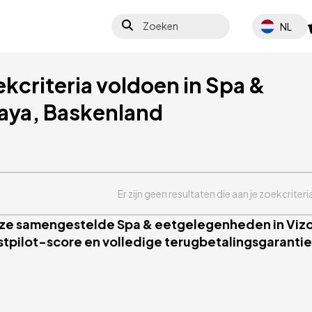
Zoeken
Select your 
NL
ekcriteria voldoen in Spa &
aya, Baskenland
Er zijn geen resultaten die aan je zoekcriter
onze samengestelde Spa & eetgelegenheden in Vizca
stpilot-score en volledige terugbetalingsgarantie.