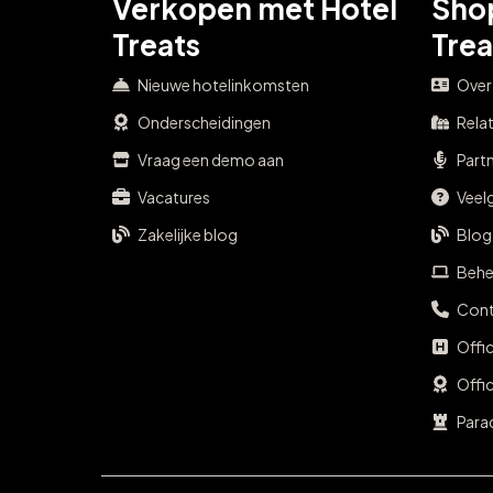
Verkopen met Hotel
Sho
Treats
Trea
Nieuwe hotelinkomsten
Over
Onderscheidingen
Rela
Vraag een demo aan
Part
Vacatures
Veel
Zakelijke blog
Blog
Behe
Cont
Offi
Offi
Para