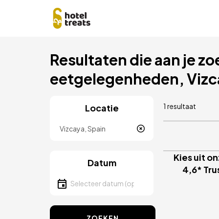
Overslaan
Resultaten die aan je zo
naar
hoofdinhoud
eetgelegenheden, Vizc
1 resultaat
Locatie
Locatie
Kies uit 
Datum
4,6* Tru
Selecteer een datum
ZOEKEN