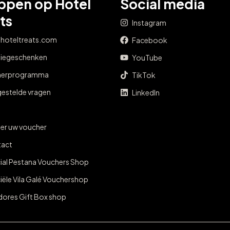
ppen op Hotel
Social media
ts
Instagram
 hoteltreats.com
Facebook
tiegeschenken
YouTube
nerprogramma
TikTok
gestelde vragen
LinkedIn
er uw voucher
act
cial Pestana Vouchers Shop
ciële Vila Galé Vouchershop
dores Gift Box shop