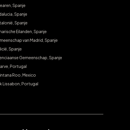
verwennen!
earen, Spanje
alucia, Spanje
Meld je aan voor exclusieve toegang tot weggeefacties 
alonië, Spanje
jouw stad.
arische Eilanden, Spanje
E-mail
meenschap van Madrid, Spanje
icië, Spanje
lenciaanse Gemeenschap, Spanje
arve, Portugal
intana Roo, Mexico
k Lissabon, Portugal