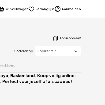
language
Winkelwagen
Verlanglijst
Aanmelden
Toon op kaart
Sorteren op
ia voldoen.
ya, Baskenland. Koop veilig online:
 Perfect voor jezelf of als cadeau!