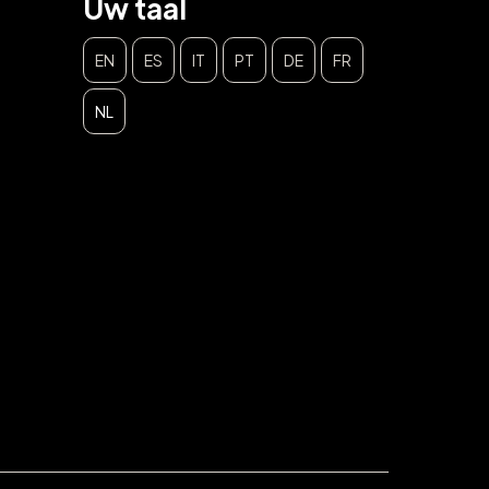
Uw taal
EN
ES
IT
PT
DE
FR
NL