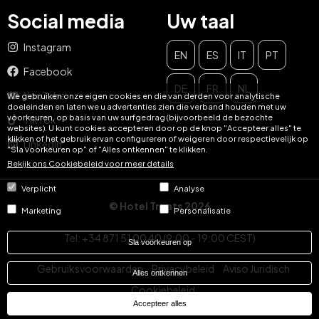
Social media
Uw taal
Instagram
EN
ES
IT
PT
Facebook
DE
FR
NL
YouTube
We gebruiken onze eigen cookies en die van derden voor analytische
doeleinden en laten we u advertenties zien die verband houden met uw
voorkeuren, op basis van uw surfgedrag (bijvoorbeeld de bezochte
TikTok
websites). U kunt cookies accepteren door op de knop "Accepteer alles" te
klikken of het gebruik ervan configureren of weigeren door respectievelijk op
LinkedIn
"Sla voorkeuren op" of "Alles ontkennen" te klikken.
Bekijk ons ​​Cookiebeleid voor meer details
Verplicht
Analyse
© Hotel Treats 2026
Marketing
Personalisatie
Tel: +34 871 51 00 40 (9:00 - 19:00 CEST)
Sla voorkeuren op
Gebruiksvoorwaarden
Privacybeleid
Aviso Juridisch
Alles ontkennen
Cookiebeleid
Accepteer alles