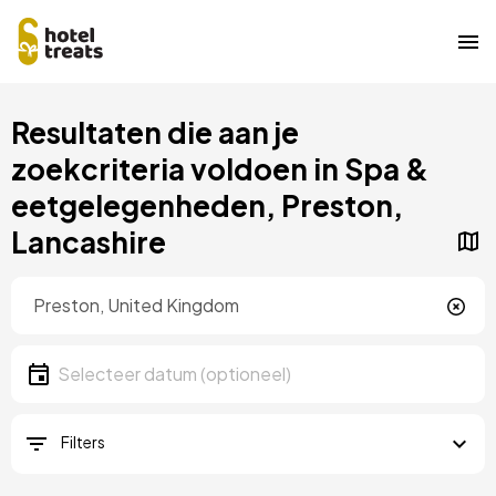
Overslaan
Resultaten die aan je
naar
hoofdinhoud
zoekcriteria voldoen in Spa &
eetgelegenheden, Preston,
Lancashire
Locatie
Locatie
Datum
Selecteer een datum
Filters