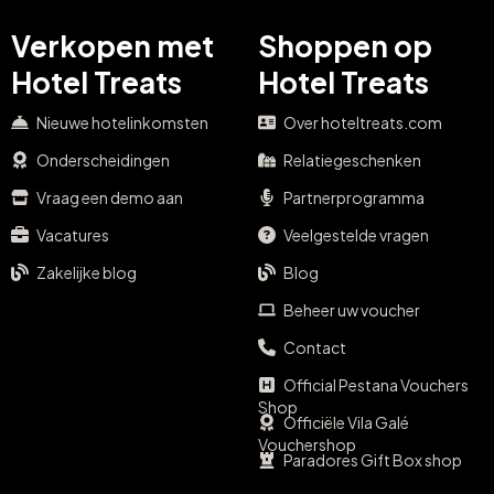
Verkopen met
Shoppen op
Hotel Treats
Hotel Treats
Nieuwe hotelinkomsten
Over hoteltreats.com
Onderscheidingen
Relatiegeschenken
Vraag een demo aan
Partnerprogramma
Vacatures
Veelgestelde vragen
Zakelijke blog
Blog
Beheer uw voucher
Contact
Official Pestana Vouchers
Shop
Officiële Vila Galé
Vouchershop
Paradores Gift Box shop