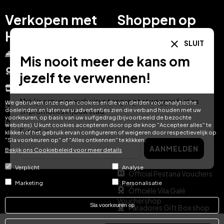
Verkopen met
Shoppen op
Hotel Treats
Hotel Treats
SLUIT
Nieuwe hotelinkomsten
Over hoteltreats.com
Mis nooit meer de kans om
Onderscheidingen
Relatiegeschenken
jezelf te verwennen!
Vraag een demo aan
Partnerprogramma
Meld je aan voor exclusieve toegang tot weggeefacties
We gebruiken onze eigen cookies en die van derden voor analytische
Vacatures
Veelgestelde vragen
doeleinden en laten we u advertenties zien die verband houden met uw
en promoties in jouw stad.
voorkeuren, op basis van uw surfgedrag (bijvoorbeeld de bezochte
Zakelijke blog
Blog
websites). U kunt cookies accepteren door op de knop "Accepteer alles" te
E-mail
klikken of het gebruik ervan configureren of weigeren door respectievelijk op
Beheer uw voucher
"Sla voorkeuren op" of "Alles ontkennen" te klikken.
AANMELDEN
Bekijk ons ​​Cookiebeleid voor meer details
Contact
Verplicht
Analyse
Official Pestana Vouchers
Shop
Marketing
Personalisatie
Officiële Vila Galé
Vouchershop
Sla voorkeuren op
Paradores Gift Box shop