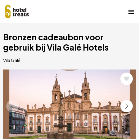
Overslaan
Bronzen cadeaubon voor
naar
hoofdinhoud
gebruik bij Vila Galé Hotels
Vila Galé
Afbeelding