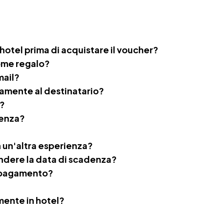
 hotel prima di acquistare il voucher?
ome regalo?
mail?
tamente al destinatario?
o?
ienza?
 un'altra esperienza?
endere la data di scadenza?
i pagamento?
mente in hotel?