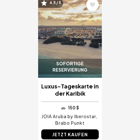
Bild
4.5 / 5
SOFORTIGE
RESERVIERUNG
Luxus-Tageskarte in
der Karibik
150 $
ab
JOIA Aruba by Iberostar
Brabo Punkt
JETZT KAUFEN