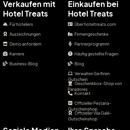
Verkaufen mit
Einkaufen bei
Hotel Treats
Hotel Treats
Für hoteliers
Über hoteltreats.com
Auszeichnungen
Firmengeschenke
Demo anfordern
Partnerprogramm
Karriere
Häufig gestellte Fragen
Business-Blog
Blog
Verwalten Sie Ihren
Gutschein
Geschenkbox-Shop von
Paradores
Kontakt
Offizieller Pestana-
Gutscheinshop
Offizieller Vila Galé-
Gutscheinshop