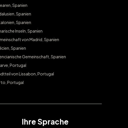
earen, Spanien
Melden Sie sich an, um exklusiven Zugang zu Gewinnspielen und An
alusien, Spanien
in Ihrer Stadt zu erhalten.
alonien, Spanien
E-Mail
arische Inseln, Spanien
ABONNI
meinschaft von Madrid, Spanien
icien, Spanien
lencianische Gemeinschaft, Spanien
arve, Portugal
dtteil von Lissabon, Portugal
rto, Portugal
Ihre Sprache