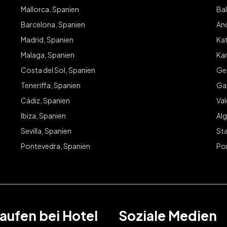
Mallorca, Spanien
Bal
Barcelona, Spanien
And
Madrid, Spanien
Kat
Malaga, Spanien
Kan
Costa del Sol, Spanien
Ge
Teneriffa, Spanien
Gal
Cádiz, Spanien
Va
Ibiza, Spanien
Alg
Sevilla, Spanien
Sta
Pontevedra, Spanien
Po
aufen bei Hotel
Soziale Medien