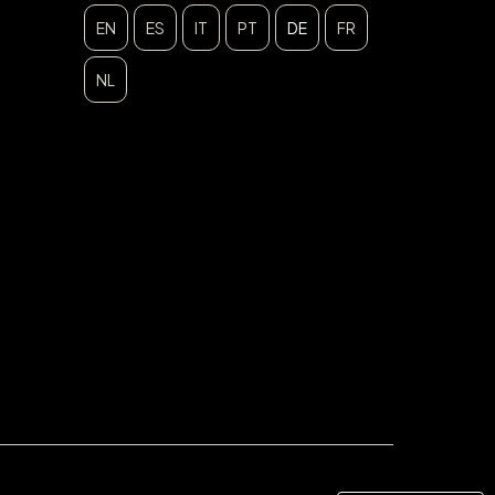
EN
ES
IT
PT
DE
FR
NL