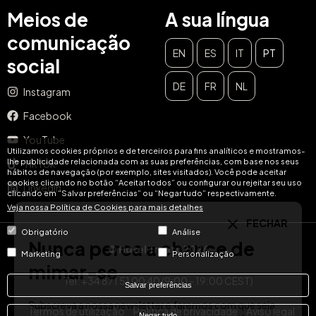
Meios de
A sua língua
comunicação
EN
ES
IT
PT
social
DE
FR
NL
Instagram
FECHAR
Facebook
Nunca perca a chance de
YouTube
mimar-se
Utilizamos cookies próprios e de terceiros para fins analíticos e mostramos-
lhe publicidade relacionada com as suas preferências, com base nos seus
TikTok
hábitos de navegação (por exemplo, sites visitados). Você pode aceitar
cookies clicando no botão “Aceitar todos” ou configurar ou rejeitar seu uso
Subscreva a nossa newsletter e faremos com que seja
LinkedIn
clicando em “Salvar preferências” ou “Negar tudo” respectivamente.
sempre o primeiro a saber das melhores experiências na
Veja nossa Política de Cookies para mais detalhes
sua região. Iremos informá-lo sobre todos os sorteios e
promoções exclusivas para os nossos assinantes!
Obrigatório
Análise
© Hotel Treats 2026
Email
Marketing
Personalização
SUBSCREVER
Tel: +34 871 51 00 40 (9:00 - 19:00 CEST)
Salvar preferências
Termos de utilização
Política de privacidade
Aviso legal
Negar tudo