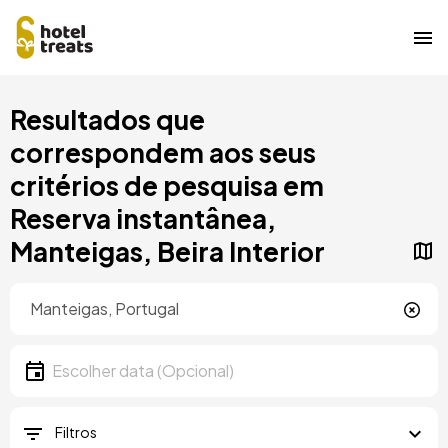
Saltar
Resultados que
para
o
correspondem aos seus
conteúdo
critérios de pesquisa em
principal
Reserva instantânea,
Manteigas, Beira Interior
Localização
Localização
Data
Escolher data
Filtros