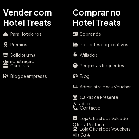
Vender com
Comprar no
Hotel Treats
Hotel Treats
Para Hoteleiros
Sobre nós
Prêmios
Presentes corporativos
Solicite uma
Afiliados
demonstração
Carreiras
Perguntas frequentes
Blog de empresas
Blog
Administre o seu Voucher
Caixas de Presente
Paradores
Contacto
Loja Oficial dos Vales de
Oferta Pestana
Loja Oficial dos Vouchers
Vila Galé