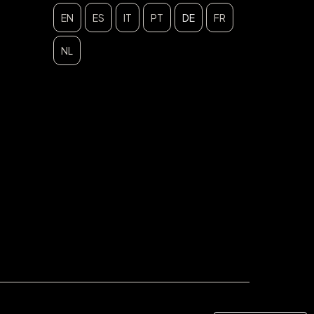
EN
ES
IT
PT
DE
FR
NL