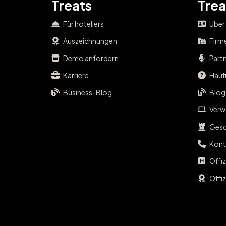
Treats
Trea
Für hoteliers
Über
Auszeichnungen
Firm
Demo anfordern
Part
Karriere
Häufi
Business-Blog
Blog
Verwa
Gesc
Kont
Offi
Offiz