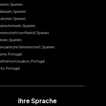
earen, Spanien
Melden Sie sich an, um exklusiven Zugang zu Gewinnspielen und An
alusien, Spanien
in Ihrer Stadt zu erhalten.
alonien, Spanien
E-Mail
arische Inseln, Spanien
ABONNI
meinschaft von Madrid, Spanien
icien, Spanien
lencianische Gemeinschaft, Spanien
arve, Portugal
dtteil von Lissabon, Portugal
rto, Portugal
Ihre Sprache