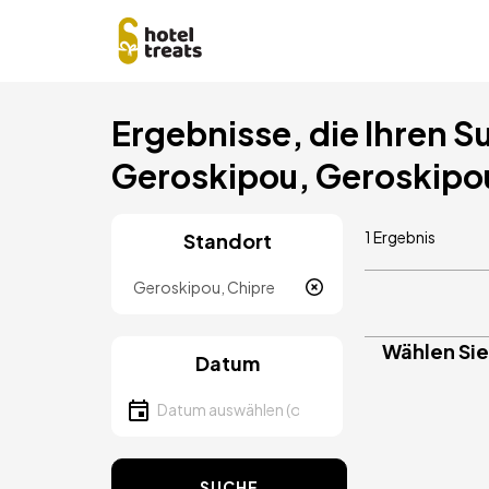
Direkt
Ergebnisse, die Ihren S
zum
Inhalt
Geroskipou, Geroskipo
1 Ergebnis
Standort
Lokalität
Wählen Sie
Datum
Datum auswählen
SUCHE