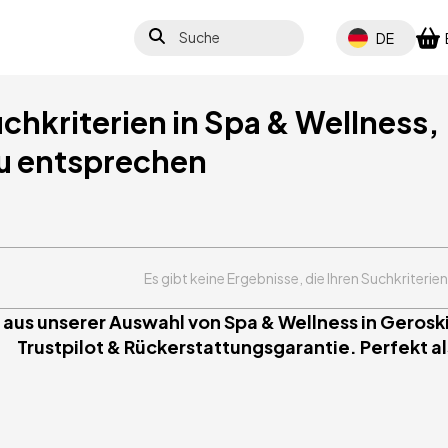
Suche
Select your lang
DE
uchkriterien in Spa & Wellness,
u entsprechen
Es gibt keine Ergebnisse, die Ihren Suchkriterie
 aus unserer Auswahl von Spa & Wellness in Gerosk
Trustpilot & Rückerstattungsgarantie. Perfekt al