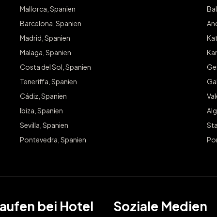
Mallorca, Spanien
Bal
Barcelona, Spanien
And
Madrid, Spanien
Kat
Malaga, Spanien
Kan
Costa del Sol, Spanien
Ge
Teneriffa, Spanien
Gal
Cádiz, Spanien
Va
Ibiza, Spanien
Alg
Sevilla, Spanien
Sta
Pontevedra, Spanien
Po
aufen bei Hotel
Soziale Medien