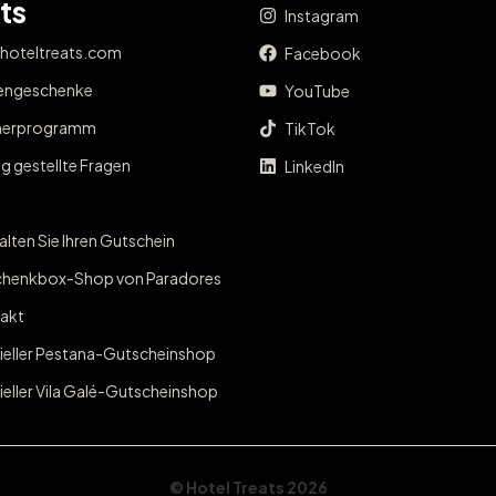
ts
Instagram
 hoteltreats.com
Facebook
engeschenke
YouTube
nerprogramm
TikTok
g gestellte Fragen
LinkedIn
lten Sie Ihren Gutschein
henkbox-Shop von Paradores
akt
zieller Pestana-Gutscheinshop
ieller Vila Galé-Gutscheinshop
© Hotel Treats 2026