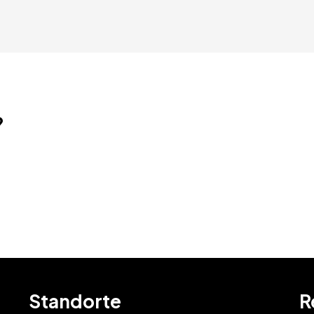
?
Standorte
R