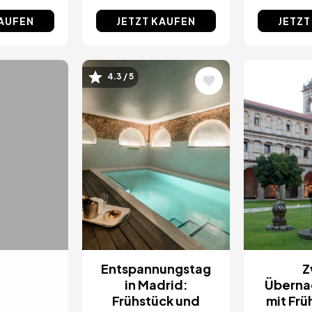
KAUFEN
JETZT KAUFEN
JETZT
4.3 / 5
Bild
Bild
Entspannungstag
Z
in Madrid:
Überna
Frühstück und
mit Frü