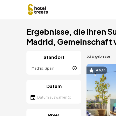
Direkt
Ergebnisse, die Ihren S
zum
Inhalt
Madrid, Gemeinschaft 
33 Ergebnisse
Standort
Lokalität
4.5 / 5
Bild
Datum
Datum auswählen
Preis