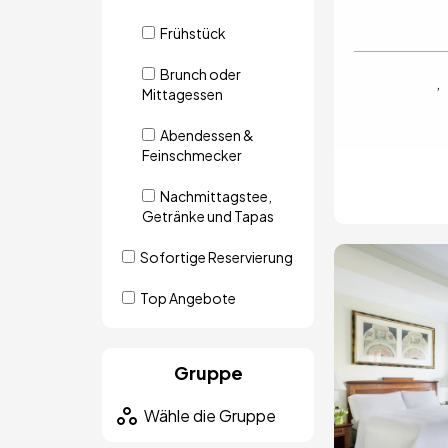
Frühstück
Brunch oder
Mittagessen
Abendessen &
Feinschmecker
Nachmittagstee,
Getränke und Tapas
Sofortige Reservierung
Bild
Top Angebote
Gruppe