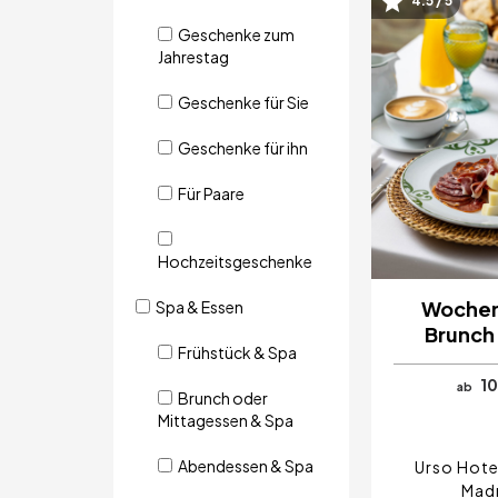
4.5 / 5
Bild
Geschenke zum
Jahrestag
Geschenke für Sie
Geschenke für ihn
Für Paare
Hochzeitsgeschenke
Woche
Spa & Essen
Brunch
Frühstück & Spa
10
ab
Brunch oder
Mittagessen & Spa
Abendessen & Spa
Urso Hote
Mad