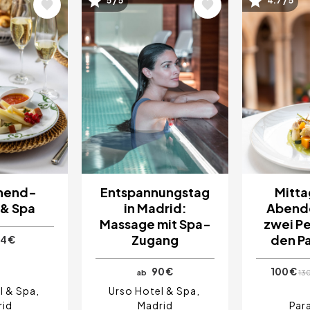
5 / 5
4.7 / 5
Bild
Bild
nend-
Entspannungstag
Mitta
 & Spa
in Madrid:
Abende
Massage mit Spa-
zwei Pe
Zugang
den P
4 €
90 €
100 €
ab
13
l & Spa
Urso Hotel & Spa
rid
Madrid
Par