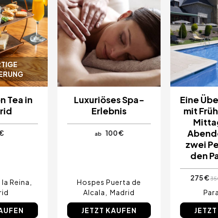
TIGE
IERUNG
n Tea in
Luxuriöses Spa-
Eine Üb
rid
Erlebnis
mit Frü
Mitta
Abende
€
100 €
ab
zwei Pe
den P
275 €
35
 la Reina
Hospes Puerta de
rid
Alcala
Madrid
Par
KAUFEN
JETZT KAUFEN
JETZT