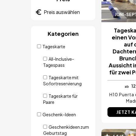
JUNI-SE
Tageska
Kategorien
einen Vo
auf 
Tageskarte
Dachter
Brunc
All-Inclusive-
Aussicht 
Tagespass
für zwei 
Tageskarte mit
Sofortreservierung
12
ab
H10 Puerta 
Tageskarte für
Mad
Paare
JETZT 
Geschenk-Ideen
Geschenkideen zum
Geburtstag