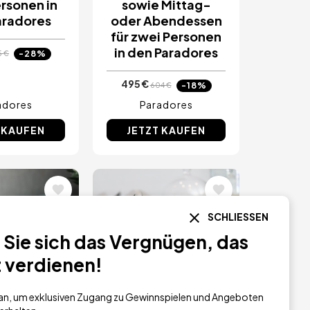
rsonen in
sowie Mittag-
aradores
oder Abendessen
für zwei Personen
in den Paradores
-28%
5 €
495 €
-18%
604 €
adores
Paradores
 KAUFEN
JETZT KAUFEN
Bild
SCHLIESSEN
Sie sich das Vergnügen, das
t verdienen!
h an, um exklusiven Zugang zu Gewinnspielen und Angeboten