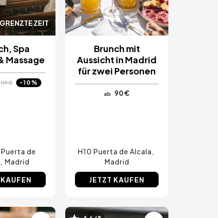
GRENZTE ZEIT
ch, Spa
Brunch mit
& Massage
Aussicht in Madrid
für zwei Personen
-10%
119 €
90 €
ab
Puerta de
H10 Puerta de Alcala
Madrid
Madrid
 KAUFEN
JETZT KAUFEN