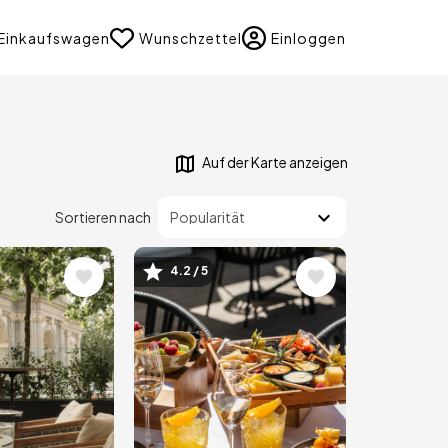
uage
Einkaufswagen
Wunschzettel
Einloggen
Auf der Karte anzeigen
Sortieren nach
4.2 / 5
Bild