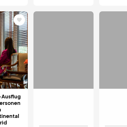
Bild
Bild
Ausflug
1 Übernachtung im
Frühstü
Personen
InterContinental
in 
m
Madrid mit Brunch
tinental
für zwei Personen
ab
rid