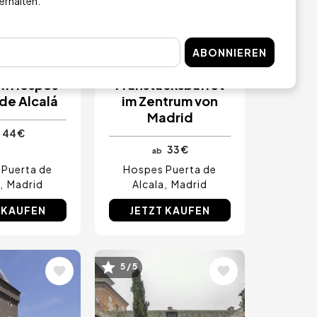
 erhalten.
ORTIGE
SOFORTIGE
VIERUNG
RESERVIERUNG
ABONNIEREN
h in der
Luxuriöses
im Hospes
Frühstücksbuffet
de Alcalá
im Zentrum von
Madrid
44 €
33 €
ab
Puerta de
Hospes Puerta de
Madrid
Alcala
Madrid
 KAUFEN
JETZT KAUFEN
5 / 5
Bild