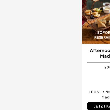
SOFOR
RESERV
Afternoo
Mad
20 
H10 Villa de
Mad
JETZT 