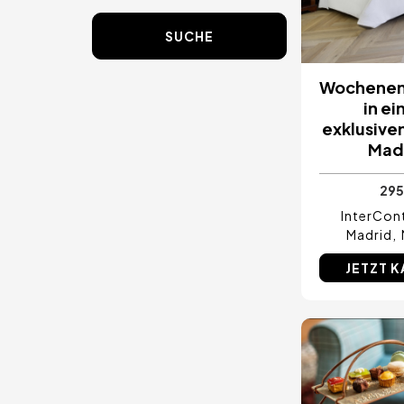
SUCHE
Wochenen
in e
exklusiven
Mad
295
InterCont
Madrid
JETZT 
Bild