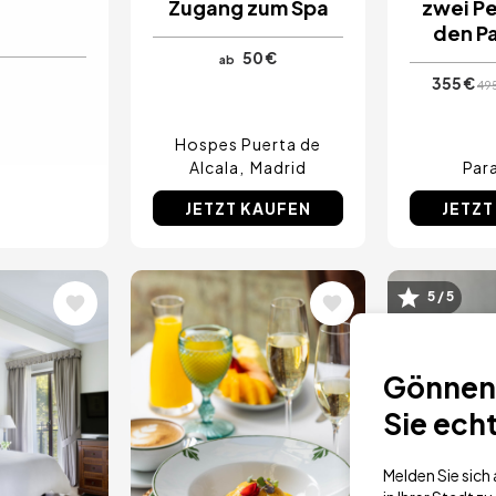
Zugang zum Spa
zwei Pe
den P
50 €
ab
355 €
49
Hospes Puerta de
Alcala
Madrid
Par
JETZT KAUFEN
JETZT
5 / 5
Bild
Bild
Gönnen 
Sie ech
Melden Sie sic