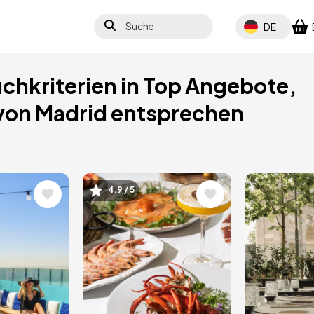
Suche
Select your lang
DE
uchkriterien in Top Angebote,
von Madrid entsprechen
4.9 / 5
Bild
Bild