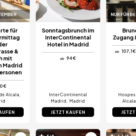
PTEMBER
NUR FÜR BE
rte für
Sonntagsbrunch im
Brun
rmittag
InterContinental
Zugang 
der
Hotel in Madrid
rasse &
107,1 €
ab
h mit
94 €
ab
in Madrid
Personen
0 €
de Alcala
InterContinental
Hospes 
rid
Madrid
Madrid
Alcala
KAUFEN
JETZT KAUFEN
JETZT