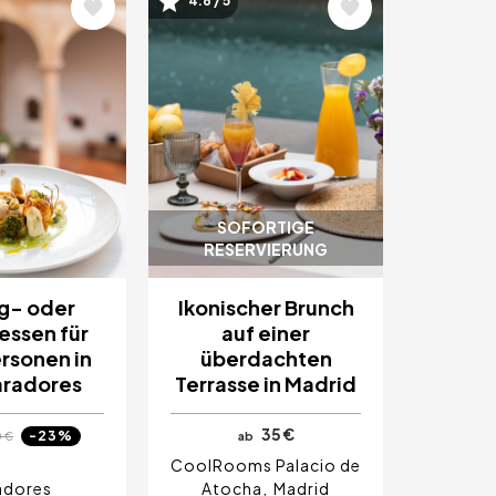
4.6 / 5
Bild
SOFORTIGE
RESERVIERUNG
g- oder
Ikonischer Brunch
ssen für
auf einer
rsonen in
überdachten
aradores
Terrasse in Madrid
35 €
-23%
0 €
ab
CoolRooms Palacio de
adores
Atocha
Madrid