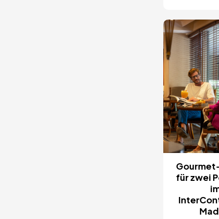
Bild
Gourmet-
für zwei 
i
InterCon
Mad