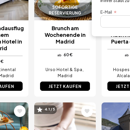
in Ihrer Stadt zu
SOFORTIGE
SOF
E-Mail
RESERVIERUNG
RESER
dausflug
Brunch am
Brunc
inem
Wochenende in
Nacht 
 Hotel in
Madrid
Puerta 
rid
60 €
ab
ab
 €
inental
Urso Hotel & Spa
Hospes 
Madrid
Madrid
Alcala
KAUFEN
JETZT KAUFEN
JETZT
4.1 / 5
Bild
Bild