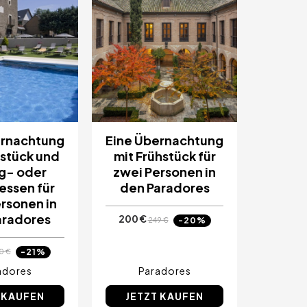
ernachtung
Eine Übernachtung
hstück und
mit Frühstück für
g- oder
zwei Personen in
ssen für
den Paradores
rsonen in
aradores
200 €
-20%
249 €
-21%
0 €
adores
Paradores
 KAUFEN
JETZT KAUFEN