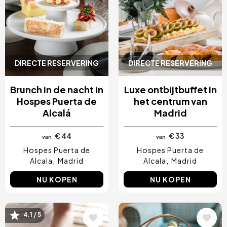
DIRECTE RESERVERING
DIRECTE RESERVERING
Brunch in de nacht in
Luxe ontbijtbuffet in
Hospes Puerta de
het centrum van
Alcalá
Madrid
€ 44
€ 33
van
van
Hospes Puerta de
Hospes Puerta de
Alcala
Madrid
Alcala
Madrid
NU KOPEN
NU KOPEN
4.1 / 5
Afbeelding
Afbeelding