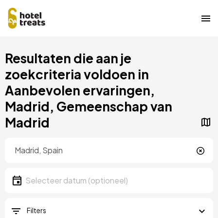
Overslaan
Resultaten die aan je
naar
hoofdinhoud
zoekcriteria voldoen in
Aanbevolen ervaringen,
Madrid, Gemeenschap van
Madrid
Locatie
Locatie
Datum
Selecteer een datum
Filters