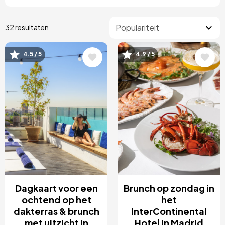
32 resultaten
4.5 / 5
4.9 / 5
Afbeelding
Afbeelding
Dagkaart voor een
Brunch op zondag in
ochtend op het
het
dakterras & brunch
InterContinental
met uitzicht in
Hotel in Madrid