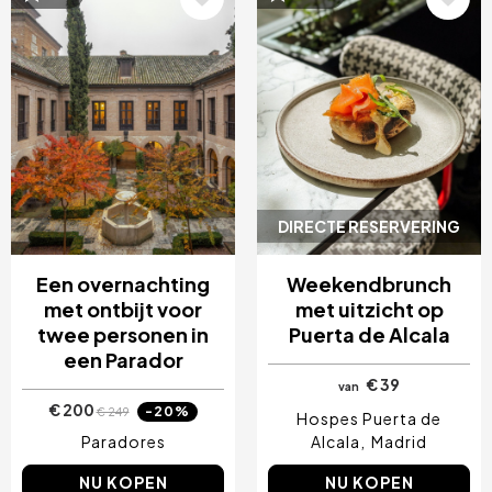
Afbeelding
Afbeelding
DIRECTE RESERVERING
Een overnachting
Weekendbrunch
met ontbijt voor
met uitzicht op
twee personen in
Puerta de Alcala
een Parador
€ 39
van
€ 200
-20%
€ 249
Hospes Puerta de
Paradores
Alcala
Madrid
NU KOPEN
NU KOPEN