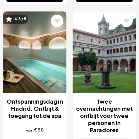
4.3 / 5
Afbeelding
Afbeelding
Ontspanningsdag in
Twee
Madrid: Ontbijt &
overnachtingen met
toegang tot de spa
ontbijt voor twee
personen in
Paradores
€ 50
van