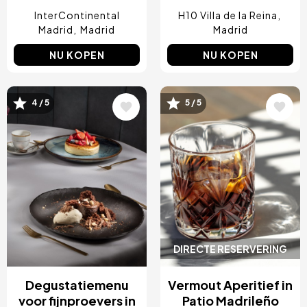
InterContinental
H10 Villa de la Reina
Madrid
Madrid
Madrid
NU KOPEN
NU KOPEN
4 / 5
5 / 5
Afbeelding
Afbeelding
DIRECTE RESERVERING
Degustatiemenu
Vermout Aperitief in
voor fijnproevers in
Patio Madrileño