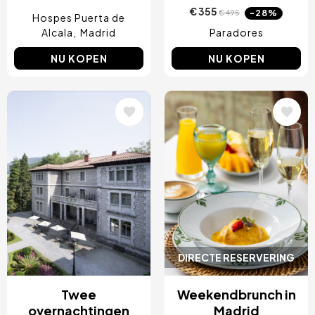
€ 355
-28%
€ 495
Hospes Puerta de
Alcala
Madrid
Paradores
NU KOPEN
NU KOPEN
Afbeelding
Afbeelding
DIRECTE RESERVERING
Twee
Weekendbrunch in
overnachtingen
Madrid