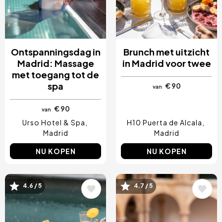
Ontspanningsdag in
Brunch met uitzicht
Madrid: Massage
in Madrid voor twee
met toegang tot de
spa
€ 90
van
€ 90
van
Urso Hotel & Spa
H10 Puerta de Alcala
Madrid
Madrid
NU KOPEN
NU KOPEN
4.6 / 5
4.7 / 5
Afbeelding
Afbeelding