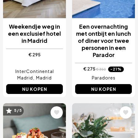
Weekendje weg in
Een overnachting
een exclusief hotel
met ontbijt en lunch
in Madrid
of diner voor twee
personen in een
Parador
€ 295
€ 275
-21%
€ 350
InterContinental
Madrid
Madrid
Paradores
NU KOPEN
NU KOPEN
5 / 5
Afbeelding
Afbeelding