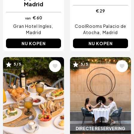
Madrid
€ 29
€ 60
van
Gran Hotel Ingles
CoolRooms Palacio de
Madrid
Atocha
Madrid
NU KOPEN
NU KOPEN
5 / 5
5 / 5
Afbeelding
Afbeelding
DIRECTE RESERVERING