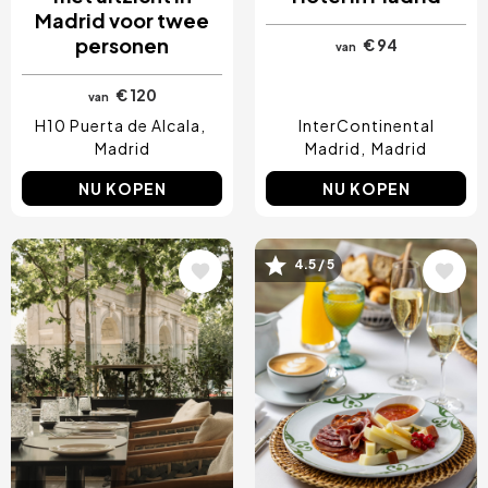
Madrid voor twee
personen
€ 94
van
€ 120
van
H10 Puerta de Alcala
InterContinental
Madrid
Madrid
Madrid
NU KOPEN
NU KOPEN
4.5 / 5
Afbeelding
Afbeelding