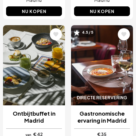
Madrid
Madrid
NU KOPEN
NU KOPEN
4.5 / 5
Afbeelding
Afbeelding
DIRECTE RESERVERING
Ontbijtbuffet in
Gastronomische
Madrid
ervaring in Madrid
€ 42
€ 35
van