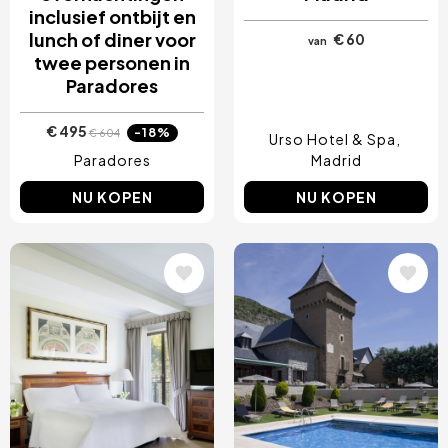
inclusief ontbijt en
lunch of diner voor
€ 60
van
twee personen in
Paradores
€ 495
-18%
€ 604
Urso Hotel & Spa
Paradores
Madrid
NU KOPEN
NU KOPEN
Afbeelding
Afbeelding