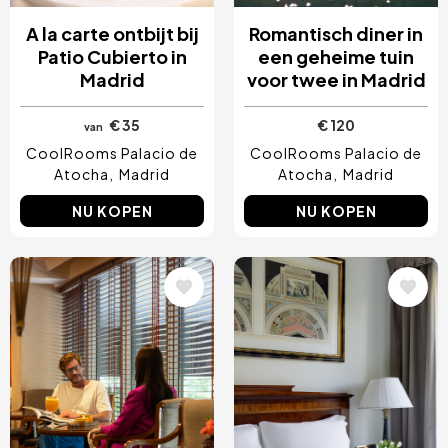
A la carte ontbijt bij
Romantisch diner in
Patio Cubierto in
een geheime tuin
Madrid
voor twee in Madrid
€ 35
€ 120
van
CoolRooms Palacio de
CoolRooms Palacio de
Atocha
Madrid
Atocha
Madrid
NU KOPEN
NU KOPEN
Afbeelding
Afbeelding