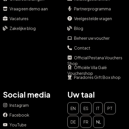
Vraag een demo aan
Partnerprogramma
Vacatures
Veelgestelde vragen
Zakelijke blog
Blog
Beheer uw voucher
Contact
Official Pestana Vouchers
Shop
Officiële Vila Galé
Vouchershop
Paradores Gift Box shop
Social media
Uw taal
Instagram
EN
ES
IT
PT
Facebook
DE
FR
NL
YouTube