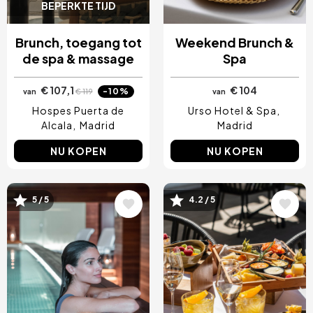
BEPERKTE TIJD
Brunch, toegang tot
Weekend Brunch &
de spa & massage
Spa
€ 107,1
€ 104
-10%
van
€ 119
van
Hospes Puerta de
Urso Hotel & Spa
Alcala
Madrid
Madrid
NU KOPEN
NU KOPEN
5 / 5
4.2 / 5
Afbeelding
Afbeelding