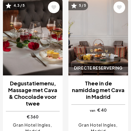
4.3 / 5
5 / 5
Afbeelding
Afbeelding
DIRECTE RESERVERING
Degustatiemenu,
Thee in de
Massage met Cava
namiddag met Cava
& Chocolade voor
in Madrid
twee
€ 40
van
€ 360
Gran Hotel Ingles
Gran Hotel Ingles