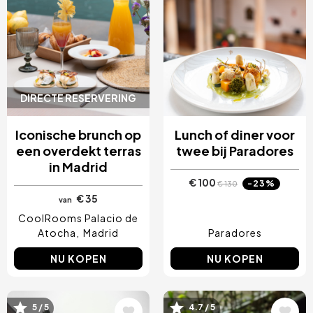
DIRECTE RESERVERING
Iconische brunch op
Lunch of diner voor
een overdekt terras
twee bij Paradores
in Madrid
€ 100
-23%
€ 130
€ 35
van
CoolRooms Palacio de
Atocha
Madrid
Paradores
NU KOPEN
NU KOPEN
5 / 5
4.7 / 5