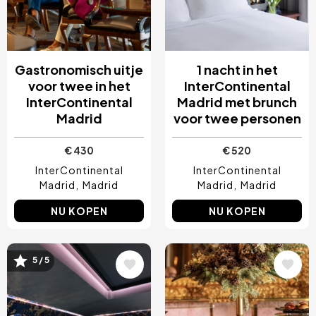
Gastronomisch uitje
1 nacht in het
voor twee in het
InterContinental
InterContinental
Madrid met brunch
Madrid
voor twee personen
€ 430
€ 520
InterContinental
InterContinental
Madrid
Madrid
Madrid
Madrid
NU KOPEN
NU KOPEN
5 / 5
Afbeelding
Afbeelding