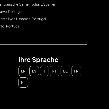
lencianische Gemeinschaft, Spanien
arve, Portugal
dtteil von Lissabon, Portugal
rto, Portugal
Ihre Sprache
EN
ES
IT
PT
DE
FR
NL