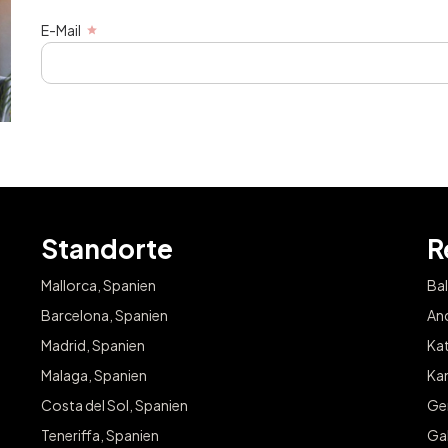
E-Mail
Standorte
R
Mallorca, Spanien
Bal
Barcelona, Spanien
And
Madrid, Spanien
Kat
Malaga, Spanien
Kan
Costa del Sol, Spanien
Ge
Teneriffa, Spanien
Gal