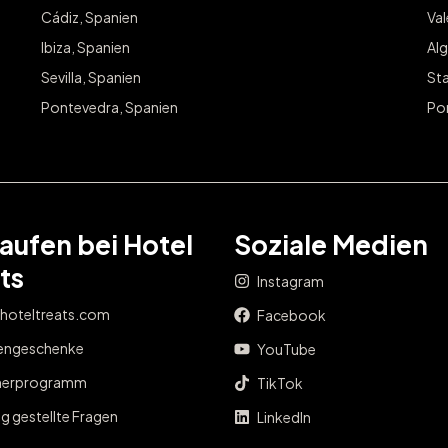
Cádiz, Spanien
Va
Ibiza, Spanien
Alg
Sevilla, Spanien
Sta
Pontevedra, Spanien
Po
aufen bei Hotel
Soziale Medien
ts
Instagram
 hoteltreats.com
Facebook
engeschenke
YouTube
nerprogramm
TikTok
g gestellte Fragen
LinkedIn