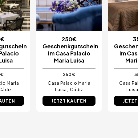
0€
250€
3
gutschein
Geschenkgutschein
Geschen
Palacio
im Casa Palacio
im Cas
Luisa
Maria Luisa
Mari
 €
250 €
3
io Maria
Casa Palacio Maria
Casa Pa
Cádiz
Luisa
Cádiz
Luis
KAUFEN
JETZT KAUFEN
JETZT