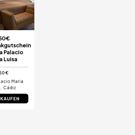
50€
kgutschein
a Palacio
a Luisa
50 €
lacio Maria
a
Cádiz
 KAUFEN