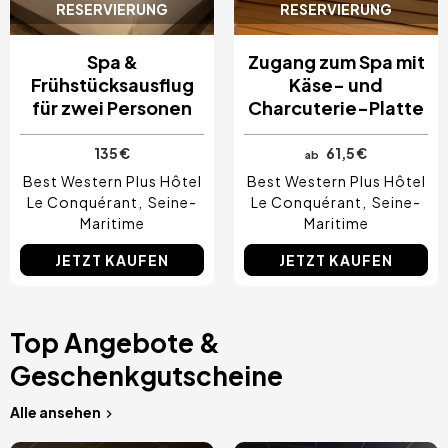
RESERVIERUNG
RESERVIERUNG
Spa &
Zugang zum Spa mit
Frühstücksausflug
Käse- und
für zwei Personen
Charcuterie-Platte
135 €
61,5 €
ab
Best Western Plus Hôtel
Best Western Plus Hôtel
Le Conquérant
Seine-
Le Conquérant
Seine-
Maritime
Maritime
JETZT KAUFEN
JETZT KAUFEN
Top Angebote &
Geschenkgutscheine
Alle ansehen