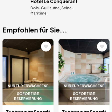
Hôtel Le Conquérant
Bois-Guillaume
Seine-
Maritime
Empfohlen für Sie...
Bild
Bild
NUR FÜR ERWACHSENE
NUR FÜR ERWACHSENE
SOFORTIGE
SOFORTIGE
RESERVIERUNG
RESERVIERUNG
Zugang zum Spa mit
Zugang zum Spa mit