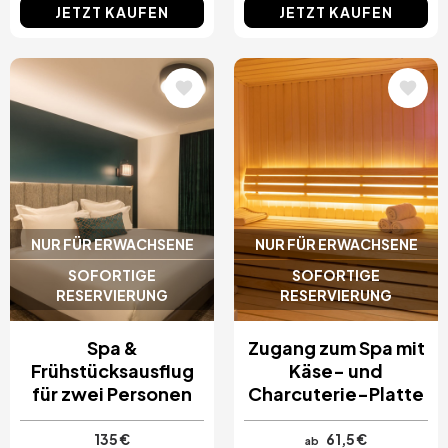
JETZT KAUFEN
JETZT KAUFEN
Bild
Bild
NUR FÜR ERWACHSENE
NUR FÜR ERWACHSENE
SOFORTIGE
SOFORTIGE
RESERVIERUNG
RESERVIERUNG
Spa &
Zugang zum Spa mit
Frühstücksausflug
Käse- und
für zwei Personen
Charcuterie-Platte
135 €
61,5 €
ab