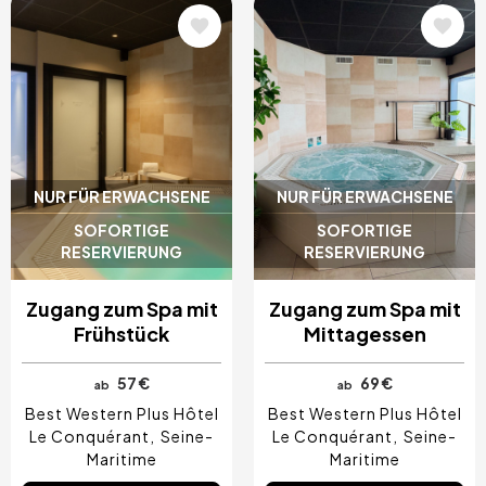
Bild
Bild
NUR FÜR ERWACHSENE
NUR FÜR ERWACHSENE
SOFORTIGE
SOFORTIGE
RESERVIERUNG
RESERVIERUNG
Zugang zum Spa mit
Zugang zum Spa mit
Frühstück
Mittagessen
57 €
69 €
ab
ab
Best Western Plus Hôtel
Best Western Plus Hôtel
Le Conquérant
Seine-
Le Conquérant
Seine-
Maritime
Maritime