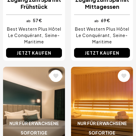
Frühstück
Mittagessen
57 €
69 €
ab
ab
Best Western Plus Hôtel
Best Western Plus Hôtel
Le Conquérant
Seine-
Le Conquérant
Seine-
Maritime
Maritime
JETZT KAUFEN
JETZT KAUFEN
Bild
Bild
NUR FÜR ERWACHSENE
NUR FÜR ERWACHSENE
SOFORTIGE
SOFORTIGE