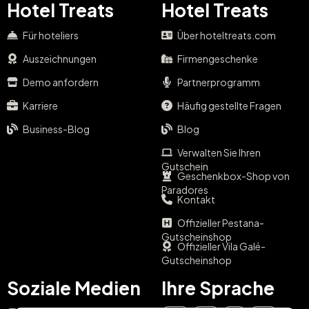
Hotel Treats
Hotel Treats
Für hoteliers
Über hoteltreats.com
Auszeichnungen
Firmengeschenke
Demo anfordern
Partnerprogramm
Karriere
Häufig gestellte Fragen
Business-Blog
Blog
Verwalten Sie Ihren
Gutschein
Geschenkbox-Shop von
Paradores
Kontakt
Offizieller Pestana-
Gutscheinshop
Offizieller Vila Galé-
Gutscheinshop
Soziale Medien
Ihre Sprache