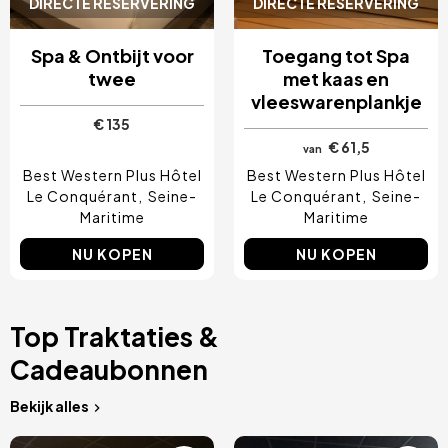
DIRECTE RESERVERING
DIRECTE RESERVERING
Spa & Ontbijt voor
Toegang tot Spa
twee
met kaas en
vleeswarenplankje
€ 135
€ 61,5
van
Best Western Plus Hôtel
Best Western Plus Hôtel
Le Conquérant
Seine-
Le Conquérant
Seine-
Maritime
Maritime
NU KOPEN
NU KOPEN
Top Traktaties &
Cadeaubonnen
Bekijk alles