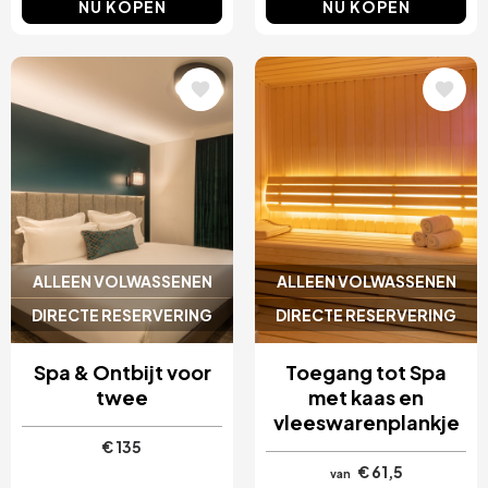
NU KOPEN
NU KOPEN
Afbeelding
Afbeelding
ALLEEN VOLWASSENEN
ALLEEN VOLWASSENEN
DIRECTE RESERVERING
DIRECTE RESERVERING
Spa & Ontbijt voor
Toegang tot Spa
twee
met kaas en
vleeswarenplankje
€ 135
€ 61,5
van