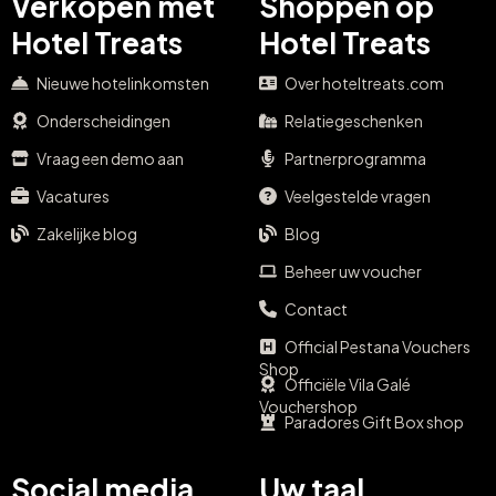
Verkopen met
Shoppen op
Hotel Treats
Hotel Treats
Nieuwe hotelinkomsten
Over hoteltreats.com
Onderscheidingen
Relatiegeschenken
Vraag een demo aan
Partnerprogramma
Vacatures
Veelgestelde vragen
Zakelijke blog
Blog
Beheer uw voucher
Contact
Official Pestana Vouchers
Shop
Officiële Vila Galé
Vouchershop
Paradores Gift Box shop
Social media
Uw taal