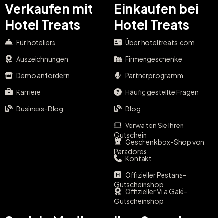
Verkaufen mit
Einkaufen bei
Hotel Treats
Hotel Treats
Für hoteliers
Über hoteltreats.com
Auszeichnungen
Firmengeschenke
Demo anfordern
Partnerprogramm
Karriere
Häufig gestellte Fragen
Business-Blog
Blog
Verwalten Sie Ihren
Gutschein
Geschenkbox-Shop von
Paradores
Kontakt
Offizieller Pestana-
Gutscheinshop
Offizieller Vila Galé-
Gutscheinshop