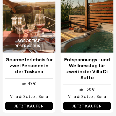
SOFORTIGE
RESERVIERUNG
Gourmeterlebnis für
Entspannungs- und
zwei Personen in
Wellnesstag für
der Toskana
zwei in der Villa Di
Sotto
49 €
ab
130 €
ab
Villa di Sotto
Sena
Villa di Sotto
Sena
JETZT KAUFEN
JETZT KAUFEN