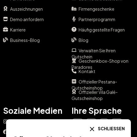
Auszeichnungen
Firmengeschenke
Demo anfordern
Partnerprogramm
Karriere
Häufig gestellte Fragen
Business-Blog
Blog
Verwalten Sie Ihren
Gutschein
Geschenkbox-Shop von
Paradores
Kontakt
Offizieller Pestana-
Gutscheinshop
Offizieller Vila Galé-
Gutscheinshop
Soziale Medien
Ihre Sprache
Instagram
EN
ES
IT
PT
SCHLIESSEN
Facebook