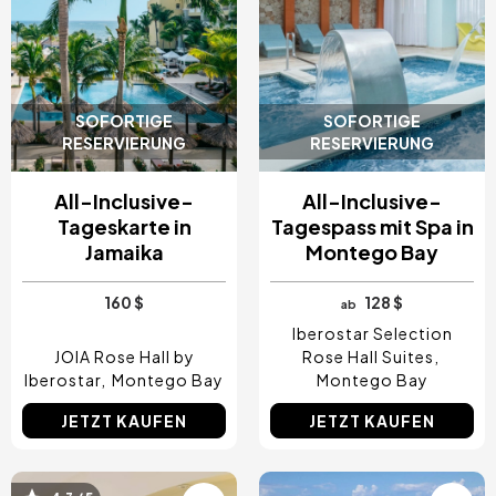
SOFORTIGE
SOFORTIGE
RESERVIERUNG
RESERVIERUNG
All-Inclusive-
All-Inclusive-
Tageskarte in
Tagespass mit Spa in
Jamaika
Montego Bay
160 $
128 $
ab
Iberostar Selection
JOIA Rose Hall by
Rose Hall Suites
Iberostar
Montego Bay
Montego Bay
JETZT KAUFEN
JETZT KAUFEN