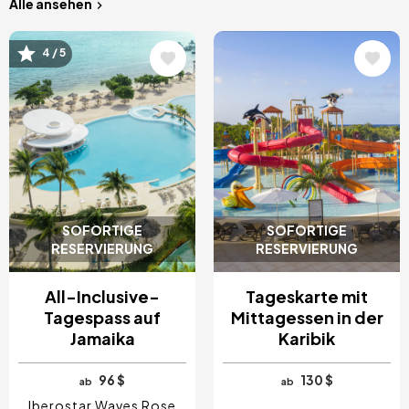
Alle ansehen
Bild
Bild
4 / 5
SOFORTIGE
SOFORTIGE
RESERVIERUNG
RESERVIERUNG
All-Inclusive-
Tageskarte mit
Tagespass auf
Mittagessen in der
Jamaika
Karibik
96 $
130 $
ab
ab
Iberostar Waves Rose