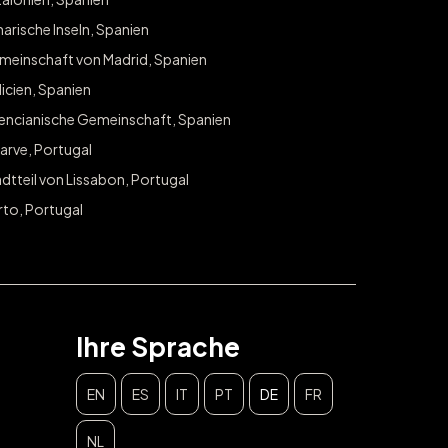
arische Inseln, Spanien
meinschaft von Madrid, Spanien
icien, Spanien
lencianische Gemeinschaft, Spanien
arve, Portugal
dtteil von Lissabon, Portugal
rto, Portugal
Ihre Sprache
EN
ES
IT
PT
DE
FR
NL