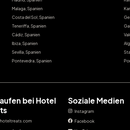
Malaga, Spanien
Kan
Costa del Sol, Spanien
Ge
Teneriffa, Spanien
Gal
Cádiz, Spanien
Va
Ibiza, Spanien
Alg
Sevilla, Spanien
Sta
Pontevedra, Spanien
Po
aufen bei Hotel
Soziale Medien
ts
Instagram
 hoteltreats.com
Facebook