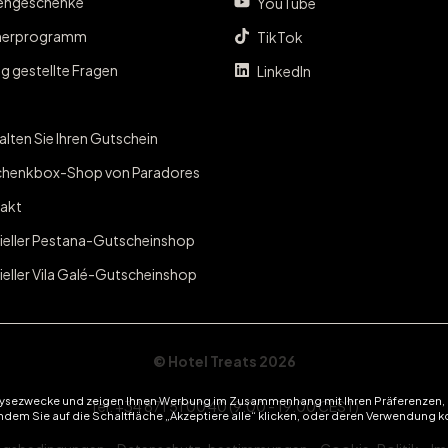
engeschenke
YouTube
nerprogramm
TikTok
g gestellte Fragen
LinkedIn
lten Sie Ihren Gutschein
henkbox-Shop von Paradores
akt
zieller Pestana-Gutscheinshop
ieller Vila Galé-Gutscheinshop
© Hotel Treats 2026
alysezwecke und zeigen Ihnen Werbung im Zusammenhang mit Ihren Präferenzen, 
Tel: +34 871 51 00 40 (9:00 - 19:00 CEST)
ndem Sie auf die Schaltfläche „Akzeptiere alle“ klicken, oder deren Verwendung k