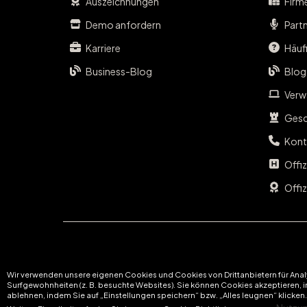
Auszeichnungen
Firm
Demo anfordern
Part
Karriere
Häufi
Business-Blog
Blog
Verwa
Gesc
Kont
Offi
Offiz
Wir verwenden unsere eigenen Cookies und Cookies von Drittanbietern für An
Surfgewohnheiten (z. B. besuchte Websites). Sie können Cookies akzeptieren, i
ablehnen, indem Sie auf „Einstellungen speichern“ bzw. „Alles leugnen“ klicken.