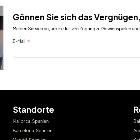
Melden Sie sic
in Ihrer Stadt zu
Gönnen Sie sich das Vergnügen,
E-Mail
Melden Sie sich an, um exklusiven Zugang zu Gewinnspielen und 
E-Mail
Standorte
R
Mallorca, Spanien
Bal
Barcelona, Spanien
And
Madrid, Spanien
Kat