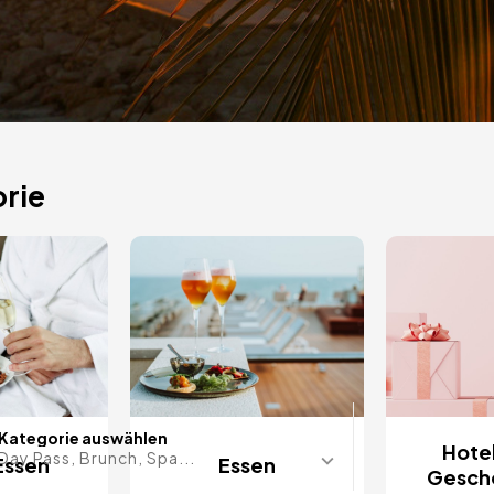
ige
rie
s auf
Datum im 
Kategorie auswählen
Hotel
Day Pass, Brunch, Spa...
Essen
Essen
Gesch