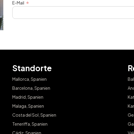
E-Mail
Standorte
R
Mallorca, Spanien
Bal
Barcelona, Spanien
And
Madrid, Spanien
Kat
Malaga, Spanien
Kan
Costa del Sol, Spanien
Ge
Teneriffa, Spanien
Gal
Cádiz, Spanien
Va