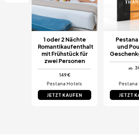
Costa del Sol, Spanien
Ibiza, Spanien
Tarragona, Spanien
Teneriffa, Spanien
Cádiz, Spanien
Alicante, Spanien
1 oder 2 Nächte
Pestana
Sevilla, Spanien
Pontevedra, Spanien
Romantikaufenthalt
und Po
Paris, Frankreich
mit Frühstück für
Geschenk
Lissabon, Portugal
zwei Personen
Menorca, Spanien
3
ab
Girona, Spanien
149 €
Gran Canaria, Spanien
Rom, Italien
Pestana Hotels
Pestana
Valencia, Spanien
Granada, Spanien
JETZT KAUFEN
JETZT 
Oporto, Portugal
Punta Cana, Dominikanische Republik
Caceres, Spanien
Asturien, Spanien
Riviera Maya, Mexiko
Costa Blanca, Spanien
Bilbao, Spanien