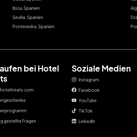
Ibiza, Spanien
Alg
Sevilla, Spanien
Sta
Pontevedra, Spanien
Po
aufen bei Hotel
Soziale Medien
ts
Instagram
 hoteltreats.com
Facebook
engeschenke
YouTube
nerprogramm
TikTok
g gestellte Fragen
LinkedIn