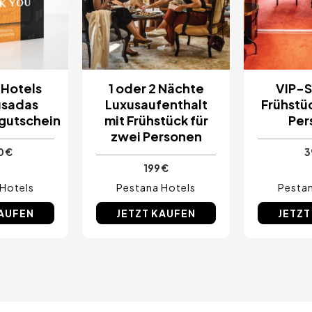
 Hotels
1 oder 2 Nächte
VIP-S
usadas
Luxusaufenthalt
Frühstüc
gutschein
mit Frühstück für
Per
zwei Personen
0 €
3
199 €
 Hotels
Pestana Hotels
Pestan
KAUFEN
JETZT KAUFEN
JETZT