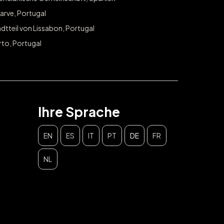
arve, Portugal
dtteil von Lissabon, Portugal
rto, Portugal
Ihre Sprache
EN
ES
IT
PT
DE
FR
NL