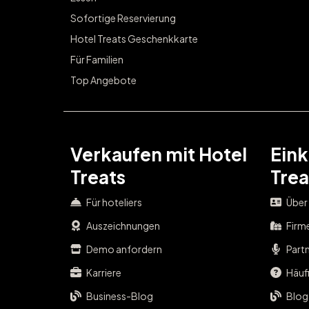
Sofortige Reservierung
Hotel Treats Geschenkkarte
Für Familien
Top Angebote
Verkaufen mit Hotel
Eink
Treats
Trea
Für hoteliers
Über
Auszeichnungen
Firm
Demo anfordern
Part
Karriere
Häufi
Business-Blog
Blog