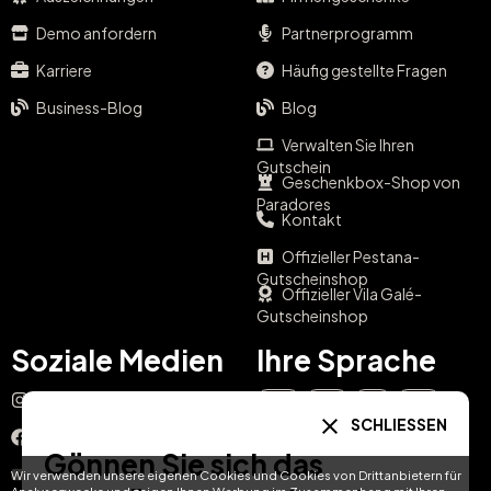
Demo anfordern
Partnerprogramm
Karriere
Häufig gestellte Fragen
Business-Blog
Blog
Verwalten Sie Ihren
Gutschein
Geschenkbox-Shop von
Paradores
Kontakt
Offizieller Pestana-
Gutscheinshop
Offizieller Vila Galé-
Gutscheinshop
Soziale Medien
Ihre Sprache
Instagram
EN
ES
IT
PT
SCHLIESSEN
Facebook
Gönnen Sie sich das
DE
FR
NL
YouTube
Wir verwenden unsere eigenen Cookies und Cookies von Drittanbietern für