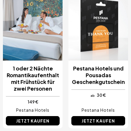
Costa Blanca, Spanien
Bilbao, Spanien
Cancun, Mexiko
Amsterdam, Niederlande
Nizza, Frankreich
1 oder 2 Nächte
Pestana Hotels und
Romantikaufenthalt
Pousadas
mit Frühstück für
Geschenkgutschein
zwei Personen
30 €
ab
149 €
Pestana Hotels
Pestana Hotels
JETZT KAUFEN
JETZT KAUFEN