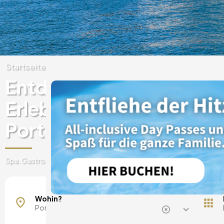
Startseite
Portugal
Porto
Oporto
Entdecken Sie einzigart
Erlebnisse in Luxushotel
Porto Centro
Spa, Gastronomie, Tageskarte, Kurzurlaube und vieles mehr
Wohin?