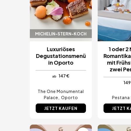
MICHELIN-STERN-KOCH
Luxuriöses
1 oder 2
Degustationsmenü
Romantika
in Oporto
mit Frühs
zwei Pe
147 €
ab
149
The One Monumental
Palace
Oporto
Pestana
JETZT KAUFEN
JETZT 