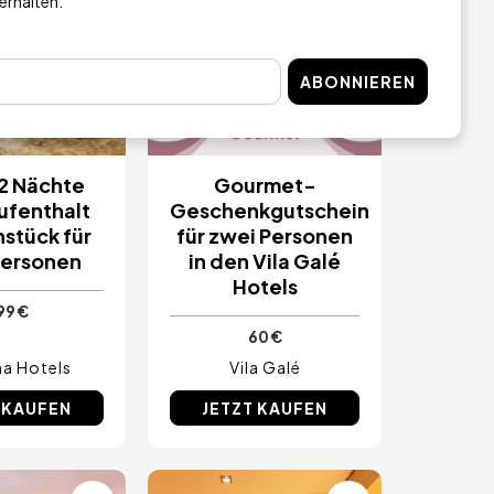
 erhalten.
ABONNIEREN
 2 Nächte
Gourmet-
ufenthalt
Geschenkgutschein
hstück für
für zwei Personen
Personen
in den Vila Galé
Hotels
99 €
60 €
a Hotels
Vila Galé
 KAUFEN
JETZT KAUFEN