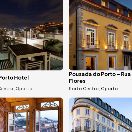
Pousada do Porto - Rua
Porto Hotel
Flores
Centro
Oporto
Porto Centro
Oporto
Bild