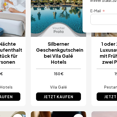
in Ihrer Stadt zu
E-Mail
 Nächte
Silberner
1 oder
ufenthalt
Geschenkgutschein
Luxusa
tück für
bei Vila Galé
mit Frü
rsonen
Hotels
zwei 
 €
150 €
1
 Hotels
Vila Galé
Pestan
KAUFEN
JETZT KAUFEN
JETZT