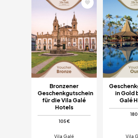
Bild
Bild
Bronzener
Geschenk
Geschenkgutschein
in Gold 
für die Vila Galé
Galé H
Hotels
180
105 €
Vila Galé
Vila 