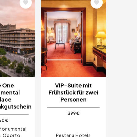
Bild
e One
VIP-Suite mit
mental
Frühstück für zwei
lace
Personen
kgutschein
399 €
50 €
Monumental
Oporto
Pestana Hotels