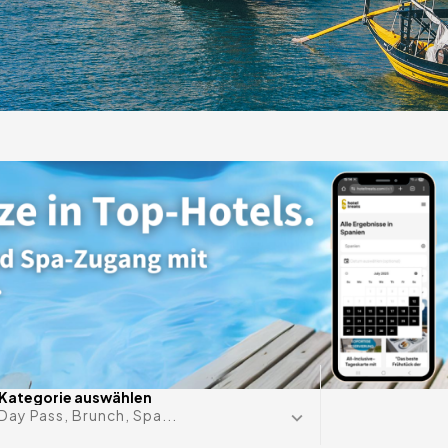
ige
s auf
Datum im 
Kategorie auswählen
Day Pass, Brunch, Spa...