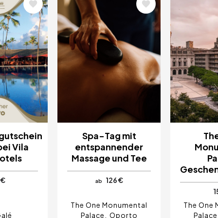
Bild
Bild
gutschein
Spa-Tag mit
Th
bei Vila
entspannender
Monu
otels
Massage und Tee
Pa
Geschen
 €
126 €
ab
1
The One Monumental
The One 
Galé
Palace
Oporto
Palace