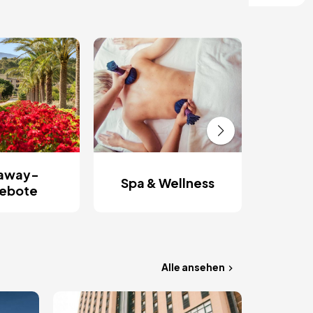
Rom
Ent
away-
Spa & Wellness
ebote
Alle ansehen
Bild