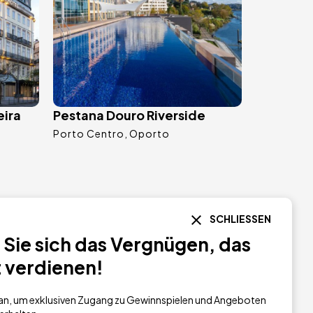
eira
Pestana Douro Riverside
Porto Centro
Oporto
SCHLIESSEN
Bild
Sie sich das Vergnügen, das
t verdienen!
h an, um exklusiven Zugang zu Gewinnspielen und Angeboten