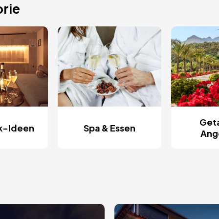
rie
Get
k-Ideen
Spa & Essen
Ang
Bild