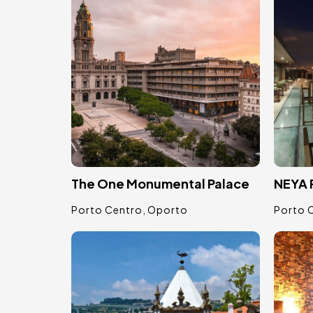
The One Monumental Palace
NEYA 
Porto Centro
Oporto
Porto 
Bild
Bild