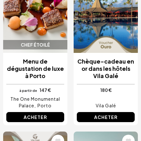
CHEF ÉTOILÉ
Menu de
Chèque-cadeau en
dégustation de luxe
or dans les hôtels
à Porto
Vila Galé
147 €
180 €
à partir de
The One Monumental
Palace
Porto
Vila Galé
ACHETER
ACHETER
Image
Image