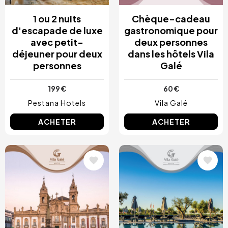
1 ou 2 nuits
Chèque-cadeau
d'escapade de luxe
gastronomique pour
avec petit-
deux personnes
déjeuner pour deux
dans les hôtels Vila
personnes
Galé
199 €
60 €
Pestana Hotels
Vila Galé
ACHETER
ACHETER
Image
Image