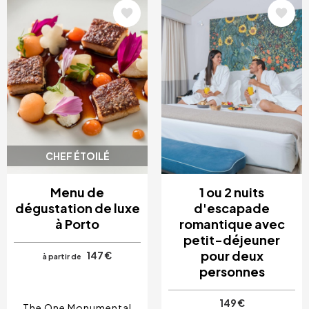
Image
Image
CHEF ÉTOILÉ
Menu de
1 ou 2 nuits
dégustation de luxe
d'escapade
à Porto
romantique avec
petit-déjeuner
pour deux
147 €
à partir de
personnes
149 €
The One Monumental