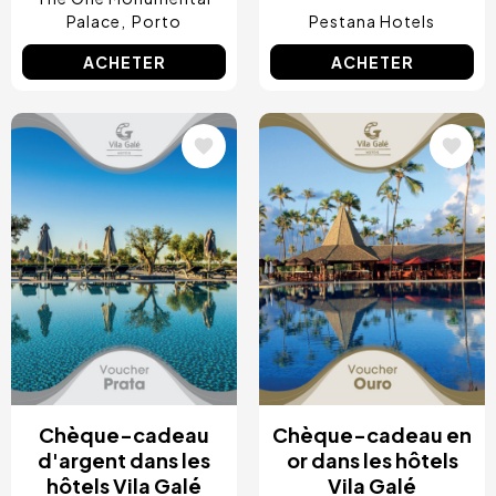
Palace
Porto
Pestana Hotels
ACHETER
ACHETER
Image
Image
Chèque-cadeau
Chèque-cadeau en
d'argent dans les
or dans les hôtels
hôtels Vila Galé
Vila Galé