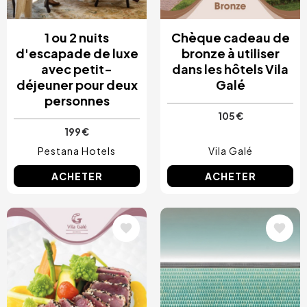
1 ou 2 nuits
Chèque cadeau de
d'escapade de luxe
bronze à utiliser
avec petit-
dans les hôtels Vila
déjeuner pour deux
Galé
personnes
105 €
199 €
Pestana Hotels
Vila Galé
ACHETER
ACHETER
Image
Image