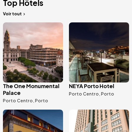
Top Hôtels
Voir tout
Image
Image
The One Monumental
NEYA Porto Hotel
Palace
Porto Centro
Porto
Porto Centro
Porto
Image
Image