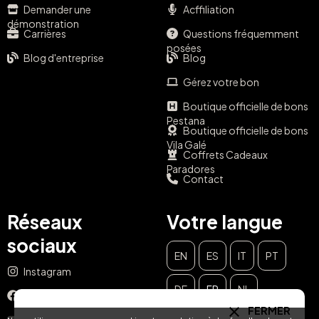
Demander une
Acffiliation
démonstration
Carrières
Questions fréquemment
posées
Blog d'entreprise
Blog
Gérez votre bon
Boutique officielle de bons
Pestana
Boutique officielle de bons
Vila Galé
Coffrets Cadeaux
Paradores
Contact
Réseaux
Votre langue
sociaux
EN
ES
IT
PT
Instagram
DE
FR
NL
Facebook
FERMER