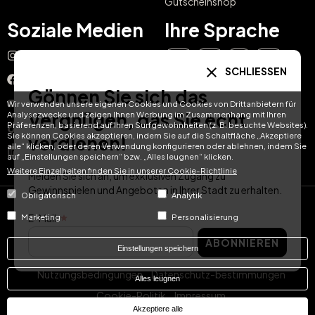
Gutscheinshop
Soziale Medien
Ihre Sprache
Instagram
EN
ES
IT
PT
SCHLIESSEN
Facebook
Gönnen Sie sich das
DE
FR
NL
YouTube
Wir verwenden unsere eigenen Cookies und Cookies von Drittanbietern für
Vergnügen, das Sie echt
Analysezwecke und zeigen Ihnen Werbung im Zusammenhang mit Ihren
Präferenzen, basierend auf Ihren Surfgewohnheiten (z. B. besuchte Websites).
TikTok
Sie können Cookies akzeptieren, indem Sie auf die Schaltfläche „Akzeptiere
verdienen!
alle“ klicken, oder deren Verwendung konfigurieren oder ablehnen, indem Sie
LinkedIn
auf „Einstellungen speichern“ bzw. „Alles leugnen“ klicken.
Weitere Einzelheiten finden Sie in unserer Cookie-Richtlinie
Melden Sie sich an, um exklusiven Zugang zu
Gewinnspielen und Angeboten in Ihrer Stadt zu erhalten.
Obligatorisch
Analytik
© Hotel Treats 2026
E-Mail
Marketing
Personalisierung
ABONNIEREN
Tel: +34 871 51 00 40 (9:00 - 19:00 CEST)
Einstellungen speichern
Nutzungsbedingungen
Datenschutz-bestimmungen
Alles leugnen
Cookie-Politik
Impressum
Akzeptiere alle