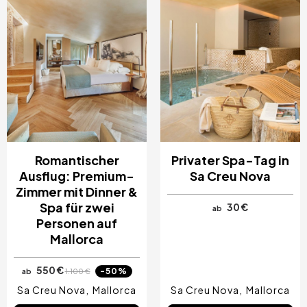
Costa Blanca, Spanien
Bilbao, Spanien
Cancun, Mexiko
Amsterdam, Niederlande
Nizza, Frankreich
Romantischer
Privater Spa-Tag in
Ausflug: Premium-
Sa Creu Nova
Zimmer mit Dinner &
Spa für zwei
30 €
ab
Personen auf
Mallorca
550 €
-50%
ab
1.100 €
Sa Creu Nova
Mallorca
Sa Creu Nova
Mallorca