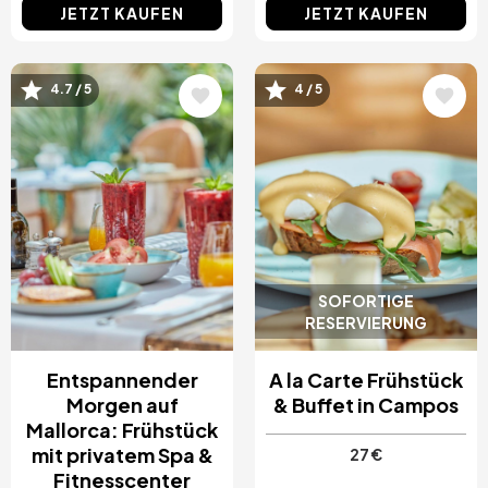
JETZT KAUFEN
JETZT KAUFEN
Bild
Bild
4.7 / 5
4 / 5
SOFORTIGE
RESERVIERUNG
Entspannender
A la Carte Frühstück
Morgen auf
& Buffet in Campos
Mallorca: Frühstück
mit privatem Spa &
27 €
Fitnesscenter