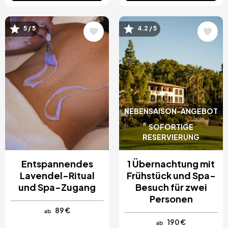
Bild
Bild
5 / 5
4.2 / 5
NEBENSAISON-ANGEBOT
SOFORTIGE
RESERVIERUNG
Entspannendes
1 Übernachtung mit
Lavendel-Ritual
Frühstück und Spa-
und Spa-Zugang
Besuch für zwei
Personen
89 €
ab
190 €
ab