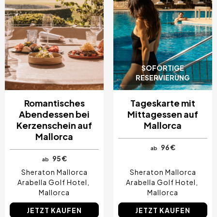
SOFORTIGE
RESERVIERUNG
Romantisches
Tageskarte mit
Abendessen bei
Mittagessen auf
Kerzenschein auf
Mallorca
Mallorca
96 €
ab
95 €
ab
Sheraton Mallorca
Sheraton Mallorca
Arabella Golf Hotel
Arabella Golf Hotel
Mallorca
Mallorca
JETZT KAUFEN
JETZT KAUFEN