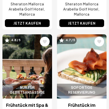
Sheraton Mallorca
Sheraton Mallorca
Arabella Golf Hotel
Arabella Golf Hotel
Mallorca
Mallorca
JETZT KAUFEN
JETZT KAUFEN
Bild
Bild
4.8 / 5
4.7 / 5
NUR FÜR
SOFORTIGE
GEBIETSANSÄSSIGE
RESERVIERUNG
Frühstück mit Spa &
Frühstück im