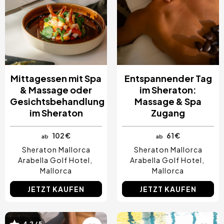
Mittagessen mit Spa
Entspannender Tag
& Massage oder
im Sheraton:
Gesichtsbehandlung
Massage & Spa
im Sheraton
Zugang
102 €
61 €
ab
ab
Sheraton Mallorca
Sheraton Mallorca
Arabella Golf Hotel
Arabella Golf Hotel
Mallorca
Mallorca
JETZT KAUFEN
JETZT KAUFEN
4.2 / 5