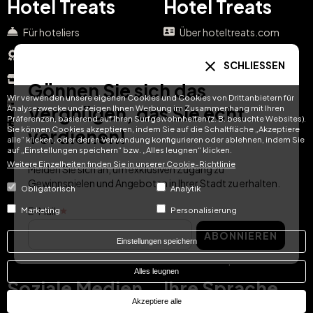
Hotel Treats
Hotel Treats
Für hoteliers
Über hoteltreats.com
Auszeichnungen
Firmengeschenke
SCHLIESSEN
Demo anfordern
Partnerprogramm
Gönnen Sie sich das
Wir verwenden unsere eigenen Cookies und Cookies von Drittanbietern für
Karriere
Häufig gestellte Fragen
Vergnügen, das Sie echt
Analysezwecke und zeigen Ihnen Werbung im Zusammenhang mit Ihren
Präferenzen, basierend auf Ihren Surfgewohnheiten (z. B. besuchte Websites).
Business-Blog
Blog
Sie können Cookies akzeptieren, indem Sie auf die Schaltfläche „Akzeptiere
verdienen!
alle“ klicken, oder deren Verwendung konfigurieren oder ablehnen, indem Sie
Verwalten Sie Ihren
auf „Einstellungen speichern“ bzw. „Alles leugnen“ klicken.
Gutschein
Weitere Einzelheiten finden Sie in unserer Cookie-Richtlinie
Melden Sie sich an, um exklusiven Zugang zu
Geschenkbox-Shop von
Gewinnspielen und Angeboten in Ihrer Stadt zu erhalten.
Paradores
Obligatorisch
Analytik
Kontakt
E-Mail
Marketing
Personalisierung
Offizieller Pestana-
ABONNIEREN
Gutscheinshop
Einstellungen speichern
Offizieller Vila Galé-
Gutscheinshop
Alles leugnen
Soziale Medien
Ihre Sprache
Akzeptiere alle