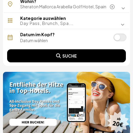
Wohin?
Barcelona, Spanien
Madrid, Spanien
Malaga, Spanien
Kategorie auswählen
Costa del Sol, Spanien
Day Pass, Brunch, Spa...
Ibiza, Spanien
Tarragona, Spanien
Datum im Kopf?
Teneriffa, Spanien
Cádiz, Spanien
Alicante, Spanien
SUCHE
Sevilla, Spanien
Pontevedra, Spanien
Paris, Frankreich
Lissabon, Portugal
Menorca, Spanien
Girona, Spanien
Gran Canaria, Spanien
Rom, Italien
Valencia, Spanien
Granada, Spanien
Oporto, Portugal
Punta Cana, Dominikanische Republik
Caceres, Spanien