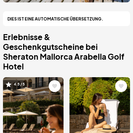
Asturien, Spanien
Riviera Maya, Mexiko
Costa Blanca, Spanien
DIES IST EINE AUTOMATISCHE ÜBERSETZUNG.
Bilbao, Spanien
Cancun, Mexiko
Amsterdam, Niederlande
Erlebnisse &
Nizza, Frankreich
Geschenkgutscheine bei
Sheraton Mallorca Arabella Golf
Hotel
Bild
Bild
4.5 / 5