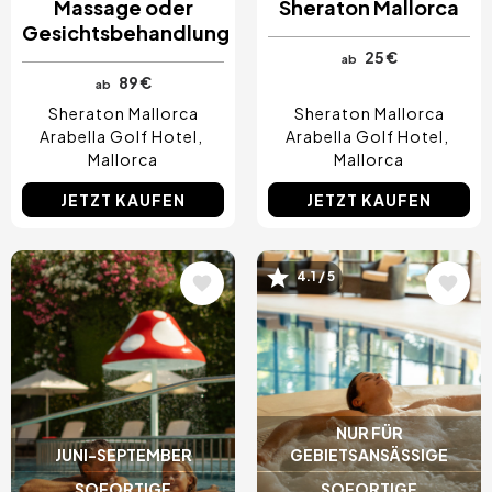
Massage oder
Sheraton Mallorca
Gesichtsbehandlung
25 €
ab
89 €
ab
Sheraton Mallorca
Sheraton Mallorca
Arabella Golf Hotel
Arabella Golf Hotel
Mallorca
Mallorca
JETZT KAUFEN
JETZT KAUFEN
Bild
Bild
4.1 / 5
NUR FÜR
JUNI-SEPTEMBER
GEBIETSANSÄSSIGE
SOFORTIGE
SOFORTIGE