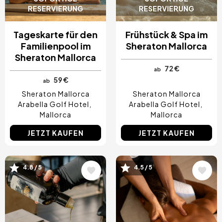
RESERVIERUNG
RESERVIERUNG
Tageskarte für den
Frühstück & Spa im
Familienpool im
Sheraton Mallorca
Sheraton Mallorca
72 €
ab
59 €
ab
Sheraton Mallorca
Sheraton Mallorca
Arabella Golf Hotel
Arabella Golf Hotel
Mallorca
Mallorca
JETZT KAUFEN
JETZT KAUFEN
Bild
Bild
4.8 / 5
4.5 / 5