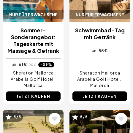
NUR FÜR ERWACHSENE
NUR FÜR ERWACHSENE
Sommer-
Schwimmbad-Tag
Sonderangebot:
mit Getränk
Tageskarte mit
Massage & Getränk
55 €
ab
61 €
-39%
ab
100 €
Sheraton Mallorca
Sheraton Mallorca
Arabella Golf Hotel
Arabella Golf Hotel
Mallorca
Mallorca
JETZT KAUFEN
JETZT KAUFEN
Bild
Bild
5 / 5
5 / 5