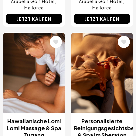
Arabella Golf Hotel
Arabella Golf Hotel
Mallorca
Mallorca
JETZT KAUFEN
JETZT KAUFEN
Bild
Bild
Hawaiianische Lomi
Personalisierte
Lomi Massage & Spa
Reinigungsgesichtsbe
Zugang
& Spa im Sheraton