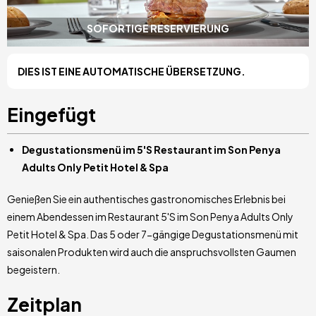
SOFORTIGE RESERVIERUNG
DIES IST EINE AUTOMATISCHE ÜBERSETZUNG.
Eingefügt
Degustationsmenü im 5'S Restaurant im Son Penya
Adults Only Petit Hotel & Spa
Genießen Sie ein authentisches gastronomisches Erlebnis bei
einem Abendessen im Restaurant 5'S im Son Penya Adults Only
Petit Hotel & Spa. Das 5 oder 7-gängige Degustationsmenü mit
saisonalen Produkten wird auch die anspruchsvollsten Gaumen
begeistern.
Zeitplan