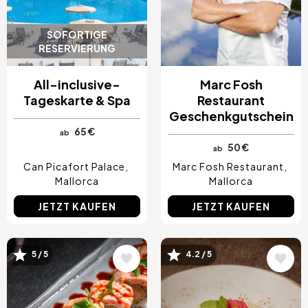
SOFORTIGE
RESERVIERUNG
All-inclusive-
Marc Fosh
Tageskarte & Spa
Restaurant
Geschenkgutschein
65 €
ab
50 €
ab
Can Picafort Palace
Marc Fosh Restaurant
Mallorca
Mallorca
JETZT KAUFEN
JETZT KAUFEN
Bild
Bild
5 / 5
4.2 / 5