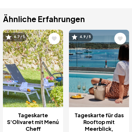
Ähnliche Erfahrungen
Bild
Bild
4.7 / 5
4.9 / 5
Tageskarte
Tageskarte für das
S'Olivaret mit Menú
Rooftop mit
Cheff
Meerblick,