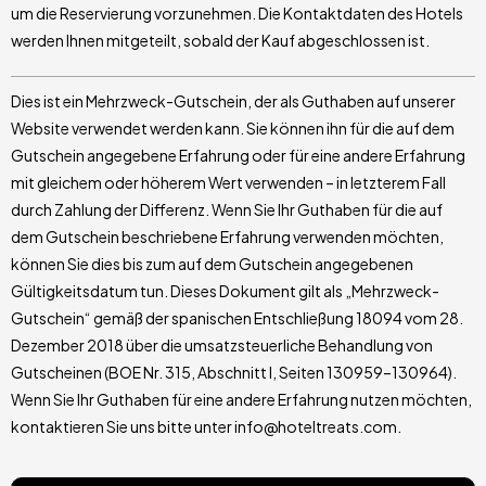
um die Reservierung vorzunehmen. Die Kontaktdaten des Hotels
werden Ihnen mitgeteilt, sobald der Kauf abgeschlossen ist.
Dies ist ein Mehrzweck-Gutschein, der als Guthaben auf unserer
Website verwendet werden kann. Sie können ihn für die auf dem
Gutschein angegebene Erfahrung oder für eine andere Erfahrung
mit gleichem oder höherem Wert verwenden – in letzterem Fall
durch Zahlung der Differenz. Wenn Sie Ihr Guthaben für die auf
dem Gutschein beschriebene Erfahrung verwenden möchten,
können Sie dies bis zum auf dem Gutschein angegebenen
Gültigkeitsdatum tun. Dieses Dokument gilt als „Mehrzweck-
Gutschein“ gemäß der spanischen Entschließung 18094 vom 28.
Dezember 2018 über die umsatzsteuerliche Behandlung von
Gutscheinen (BOE Nr. 315, Abschnitt I, Seiten 130959–130964).
Wenn Sie Ihr Guthaben für eine andere Erfahrung nutzen möchten,
kontaktieren Sie uns bitte unter info@hoteltreats.com.