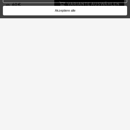
ABONNIEREN
VARIANTE AUSWÄHLEN
60 €
ab
Akzeptiere alle
Categories
Tageskarte
Geschenk-Ideen
Spa & Essen
Getaway-Angebote
Spa & Wellness
Romantische Entdeckungen
Essen
Sofortige Reservierung
Hotel Treats Geschenkkarte
Für Familien
Top Angebote