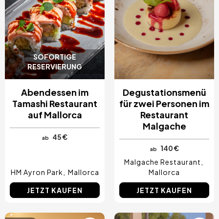
SOFORTIGE
RESERVIERUNG
Abendessen im
Degustationsmenü
Tamashi Restaurant
für zwei Personen im
auf Mallorca
Restaurant
Malgache
45 €
ab
140 €
ab
Malgache Restaurant
HM Ayron Park
Mallorca
Mallorca
JETZT KAUFEN
JETZT KAUFEN