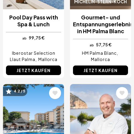
MICHELIN-STERN-KOCH
Pool Day Pass with
Gourmet- und
Spa & Lunch
Entspannungserlebnis
in HM Palma Blanc
99,75 €
ab
57,75 €
ab
Iberostar Selection
HM Palma Blanc
Llaut Palma
Mallorca
Mallorca
JETZT KAUFEN
JETZT KAUFEN
Bild
Bild
4.2 / 5