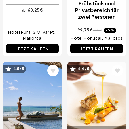
Frühstück und
Privatbereich für
68,25 €
ab
zwei Personen
99,75 €
-5%
105 €
Hotel Rural S'Olivaret
Mallorca
Hotel Honucai
Mallorca
JETZT KAUFEN
JETZT KAUFEN
Bild
Bild
4.5 / 5
4.4 / 5