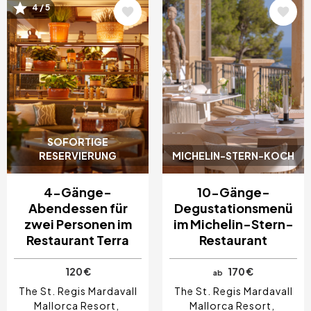
Bild
Bild
4 / 5
SOFORTIGE
RESERVIERUNG
MICHELIN-STERN-KOCH
4-Gänge-
10-Gänge-
Abendessen für
Degustationsmenü
zwei Personen im
im Michelin-Stern-
Restaurant Terra
Restaurant
120 €
170 €
ab
The St. Regis Mardavall
The St. Regis Mardavall
Mallorca Resort
Mallorca Resort