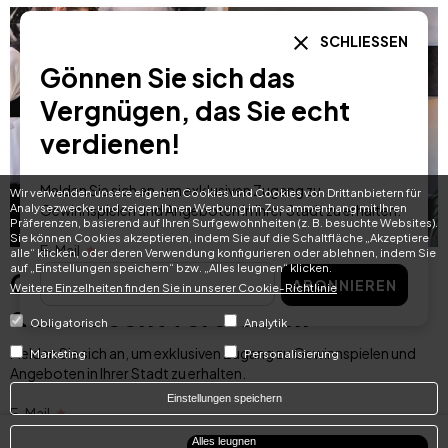
SCHLIESSEN
Gönnen Sie sich das
Vergnügen, das Sie echt
verdienen!
Melden Sie sich an, um exklusiven Zugang zu
Wir verwenden unsere eigenen Cookies und Cookies von Drittanbietern für
Analysezwecke und zeigen Ihnen Werbung im Zusammenhang mit Ihren
Gewinnspielen und Angeboten in Ihrer Stadt zu erhalten.
Präferenzen, basierend auf Ihren Surfgewohnheiten (z. B. besuchte Websites).
Sie können Cookies akzeptieren, indem Sie auf die Schaltfläche „Akzeptiere
E-Mail
alle“ klicken, oder deren Verwendung konfigurieren oder ablehnen, indem Sie
auf „Einstellungen speichern“ bzw. „Alles leugnen“ klicken.
Gönnen Sie sich das Vergnügen,
ABONNIEREN
Weitere Einzelheiten finden Sie in unserer Cookie-Richtlinie
das Sie echt verdienen!
Obligatorisch
Analytik
Melden Sie sich an, um exklusiven Zugang zu Gewinnspielen und
Marketing
Personalisierung
Angeboten in Ihrer Stadt zu erhalten.
Einstellungen speichern
E-Mail
Alles leugnen