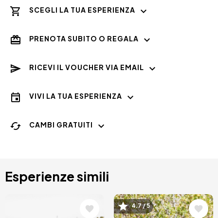
SCEGLI LA TUA ESPERIENZA
PRENOTA SUBITO O REGALA
RICEVI IL VOUCHER VIA EMAIL
VIVI LA TUA ESPERIENZA
CAMBI GRATUITI
Esperienze simili
Immagine
Immagine
4.7 / 5