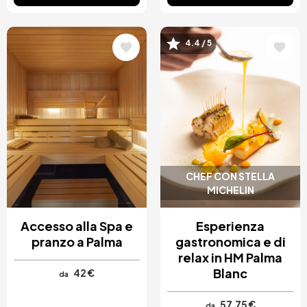
Immagine
Immagine
4.4 / 5
CHEF CON STELLA
MICHELIN
Accesso alla Spa e
Esperienza
pranzo a Palma
gastronomica e di
relax in HM Palma
Blanc
42 €
da
57,75 €
da