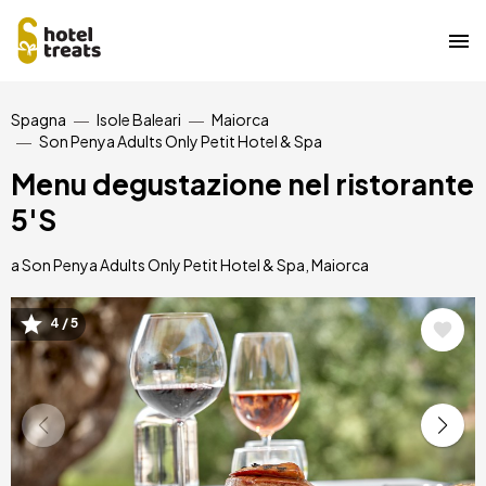
Salta
Spagna
Isole Baleari
Maiorca
al
Son Penya Adults Only Petit Hotel & Spa
contenuto
principale
Menu degustazione nel ristorante
5'S
a Son Penya Adults Only Petit Hotel & Spa, Maiorca
4 / 5
Immagine