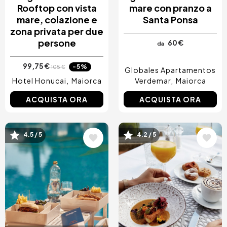
Rooftop con vista
mare con pranzo a
mare, colazione e
Santa Ponsa
zona privata per due
persone
60 €
da
99,75 €
-5%
105 €
Globales Apartamentos
Hotel Honucai
Maiorca
Verdemar
Maiorca
ACQUISTA ORA
ACQUISTA ORA
Immagine
Immagine
4.5 / 5
4.2 / 5