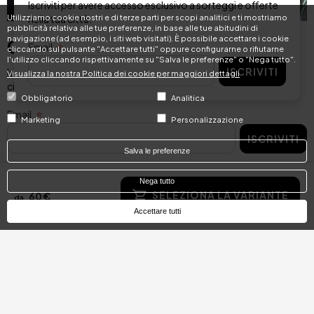
Iscriviti per avere accesso esclusivo a sorteggi e offerte
Utilizziamo cookie nostri e di terze parti per scopi analitici e ti mostriamo
nella tua città.
pubblicità relativa alle tue preferenze, in base alle tue abitudini di
navigazione (ad esempio, i siti web visitati). È possibile accettare i cookie
Concediti il capriccio che meriti!
Email
cliccando sul pulsante "Accettare tutti" oppure configurarne o rifiutarne
l'utilizzo cliccando rispettivamente su "Salva le preferenze" o "Nega tutto".
ISCRIVITI
Iscriviti per avere accesso esclusivo a sorteggi e offerte nella tua
Visualizza la nostra Politica dei cookie per maggiori dettagli
città.
Obbligatorio
Analitica
Email
Marketing
Personalizzazione
ISCRIVITI
Salva le preferenze
Nega tutto
SELEZIONA LA VARIANTE
60 €
da
Categorie
Accettare tutti
Pass giornaliero
Idee regalo
Spa e ristorazione
Offerte di viaggio