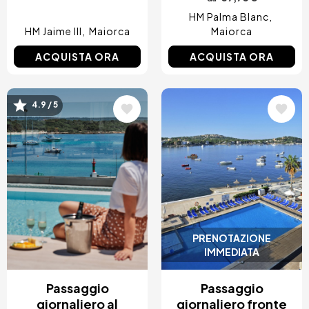
HM Palma Blanc
HM Jaime III
Maiorca
Maiorca
ACQUISTA ORA
ACQUISTA ORA
Immagine
Immagine
4.9 / 5
PRENOTAZIONE
IMMEDIATA
Passaggio
Passaggio
giornaliero al
giornaliero fronte