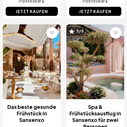
Pontevedra
Pontevedra
JETZT KAUFEN
JETZT KAUFEN
Bild
Bild
5 / 5
Das beste gesunde
Spa &
Frühstück in
Frühstücksausflug in
Sanxenxo
Sanxenxo für zwei
Personen