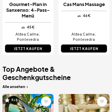
Gourmet-Plan in
Cas Mans Massage
Sanxenxo: 4-Pass-
Menü
46 €
ab
45 €
ab
Aldea Calma
Aldea Calma
Pontevedra
Pontevedra
JETZT KAUFEN
JETZT KAUFEN
Top Angebote &
Geschenkgutscheine
Alle ansehen
Bild
Bild
5 / 5