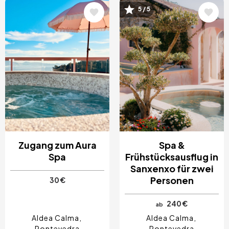
Bild
Bild
5 / 5
Zugang zum Aura
Spa &
Spa
Frühstücksausflug in
Sanxenxo für zwei
Personen
30 €
240 €
ab
Aldea Calma
Aldea Calma
Pontevedra
Pontevedra