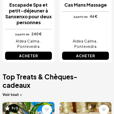
Escapade Spa et
Cas Mans Massage
petit-déjeuner à
Sanxenxo pour deux
46 €
à partir de
personnes
240 €
à partir de
Aldea Calma
Aldea Calma
Pontevedra
Pontevedra
ACHETER
ACHETER
Top Treats & Chèques-
cadeaux
Voir tout
Image
Image
5 / 5