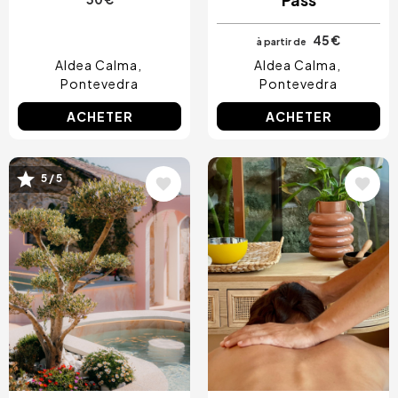
45 €
à partir de
Aldea Calma
Aldea Calma
Pontevedra
Pontevedra
ACHETER
ACHETER
Image
Image
5 / 5