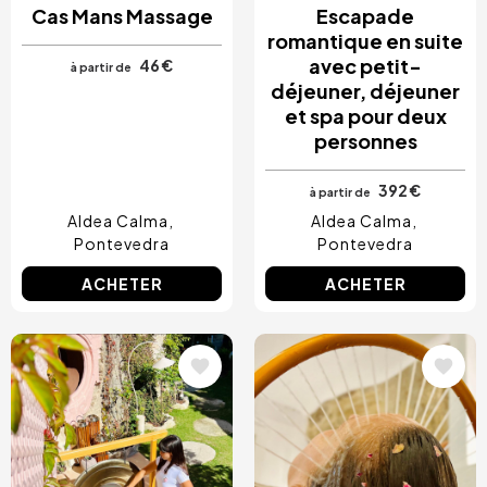
Cas Mans Massage
Escapade
romantique en suite
avec petit-
46 €
à partir de
déjeuner, déjeuner
et spa pour deux
personnes
392 €
à partir de
Aldea Calma
Aldea Calma
Pontevedra
Pontevedra
ACHETER
ACHETER
Image
Image