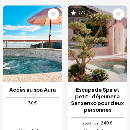
Image
Image
5 / 5
Accès au spa Aura
Escapade Spa et
petit-déjeuner à
Sanxenxo pour deux
30 €
personnes
240 €
à partir de