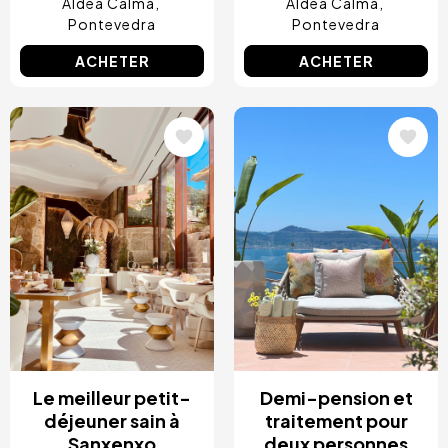
Aldea Calma
Aldea Calma
Pontevedra
Pontevedra
ACHETER
ACHETER
Image
Image
Le meilleur petit-
Demi-pension et
déjeuner sain à
traitement pour
Sanxenxo
deux personnes