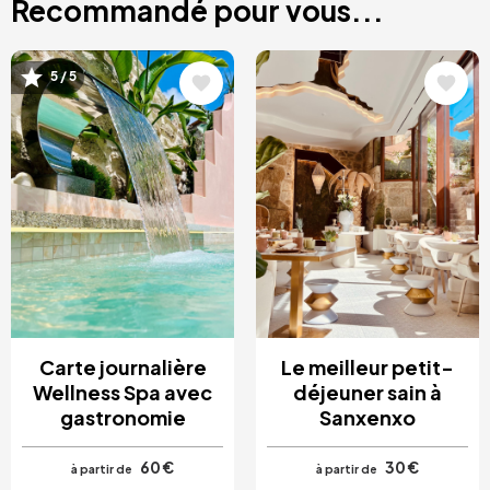
Recommandé pour vous...
Image
Image
5 / 5
Carte journalière
Le meilleur petit-
Wellness Spa avec
déjeuner sain à
gastronomie
Sanxenxo
60 €
30 €
à partir de
à partir de