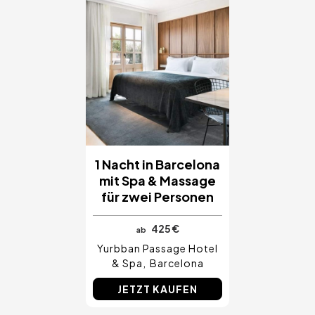
Costa Blanca, Spanien
Bilbao, Spanien
Cancun, Mexiko
Amsterdam, Niederlande
Nizza, Frankreich
1 Nacht in Barcelona
mit Spa & Massage
für zwei Personen
425 €
ab
Yurbban Passage Hotel
& Spa
Barcelona
JETZT KAUFEN