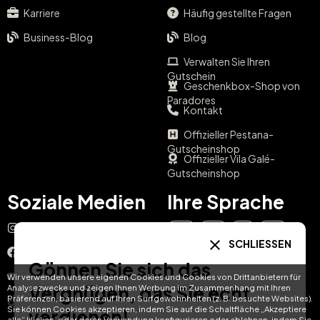
Karriere
Häufig gestellte Fragen
Business-Blog
Blog
Verwalten Sie Ihren
Gutschein
Geschenkbox-Shop von
Paradores
Kontakt
Offizieller Pestana-
Gutscheinshop
Offizieller Vila Galé-
Gutscheinshop
Soziale Medien
Ihre Sprache
Instagram
EN
ES
IT
PT
SCHLIESSEN
Facebook
Gönnen Sie sich das
DE
FR
NL
YouTube
Wir verwenden unsere eigenen Cookies und Cookies von Drittanbietern für
Vergnügen, das Sie echt
Analysezwecke und zeigen Ihnen Werbung im Zusammenhang mit Ihren
Präferenzen, basierend auf Ihren Surfgewohnheiten (z. B. besuchte Websites).
TikTok
Sie können Cookies akzeptieren, indem Sie auf die Schaltfläche „Akzeptiere
verdienen!
alle“ klicken, oder deren Verwendung konfigurieren oder ablehnen, indem Sie