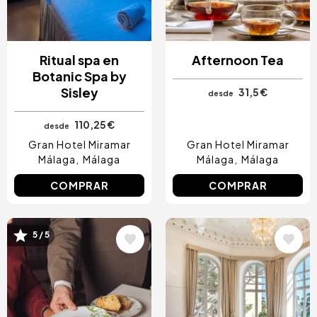
Ritual spa en
Afternoon Tea
Botanic Spa by
Sisley
31,5 €
desde
110,25 €
desde
Gran Hotel Miramar
Gran Hotel Miramar
Málaga
Málaga
Málaga
Málaga
COMPRAR
COMPRAR
Image
Image
5 / 5