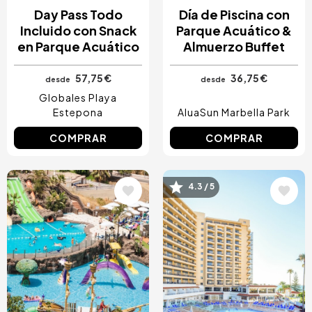
Day Pass Todo
Día de Piscina con
Incluido con Snack
Parque Acuático &
en Parque Acuático
Almuerzo Buffet
57,75 €
36,75 €
desde
desde
Globales Playa
Estepona
AluaSun Marbella Park
COMPRAR
COMPRAR
Image
Image
4.3 / 5