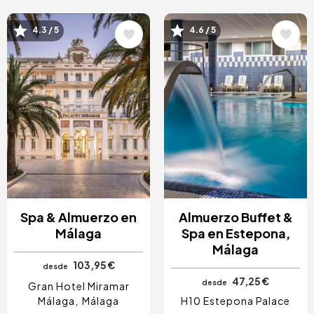
Image
Image
4.3 / 5
4.6 / 5
Spa & Almuerzo en
Almuerzo Buffet &
Málaga
Spa en Estepona,
Málaga
103,95 €
desde
47,25 €
desde
Gran Hotel Miramar
Málaga
Málaga
H10 Estepona Palace