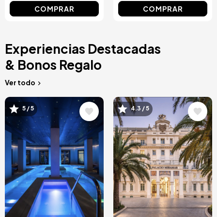
COMPRAR
COMPRAR
Experiencias Destacadas
& Bonos Regalo
Ver todo
Image
Image
5 / 5
4.3 / 5