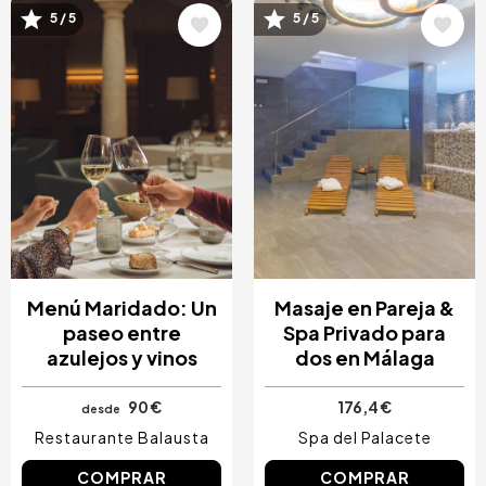
Image
Image
5 / 5
5 / 5
Menú Maridado: Un
Masaje en Pareja &
paseo entre
Spa Privado para
azulejos y vinos
dos en Málaga
90 €
176,4 €
desde
Restaurante Balausta
Spa del Palacete
COMPRAR
COMPRAR