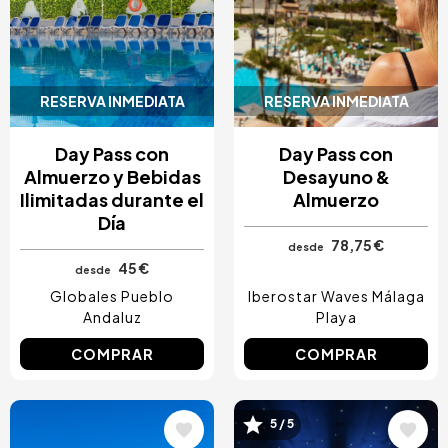
RESERVA INMEDIATA
RESERVA INMEDIATA
Day Pass con
Day Pass con
Almuerzo y Bebidas
Desayuno &
Ilimitadas durante el
Almuerzo
Día
78,75 €
desde
45 €
desde
Globales Pueblo
Iberostar Waves Málaga
Andaluz
Playa
COMPRAR
COMPRAR
Image
Image
5 / 5