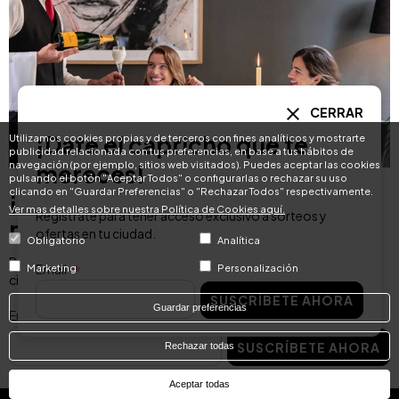
CERRAR
¡Date el capricho que te
Utilizamos cookies propias y de terceros con fines analíticos y mostrarte
publicidad relacionada con tus preferencias, en base a tus hábitos de
navegación (por ejemplo, sitios web visitados). Puedes aceptar las cookies
mereces!
pulsando el botón "Aceptar Todos" o configurarlas o rechazar su uso
clicando en "Guardar Preferencias" o "Rechazar Todos" respectivamente.
¡Date el capricho que te
Ver mas detalles sobre nuestra Política de Cookies aquí.
Regístrate para tener acceso exclusivo a sorteos y
mereces!
ofertas en tu ciudad.
Obligatorio
Analítica
Regístrate para tener acceso exclusivo a sorteos y ofertas en tu
Email
Marketing
Personalización
ciudad.
SUSCRÍBETE AHORA
Guardar preferencias
Email
SUSCRÍBETE AHORA
Rechazar todas
Aceptar todas