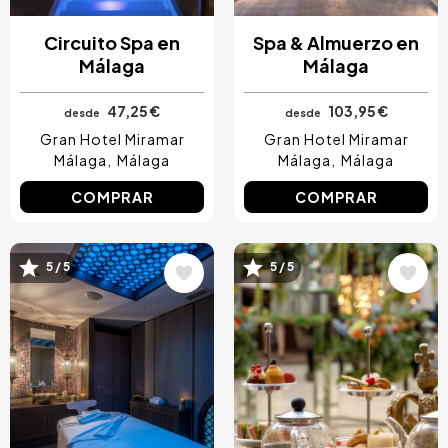
Circuito Spa en
Spa & Almuerzo en
Málaga
Málaga
47,25 €
103,95 €
desde
desde
Gran Hotel Miramar
Gran Hotel Miramar
Málaga
Málaga
Málaga
Málaga
COMPRAR
COMPRAR
Image
Image
5 / 5
5 / 5