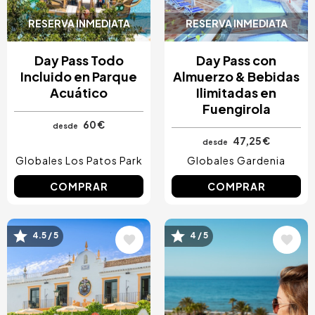
RESERVA INMEDIATA
RESERVA INMEDIATA
Day Pass Todo
Day Pass con
Incluido en Parque
Almuerzo & Bebidas
Acuático
Ilimitadas en
Fuengirola
60 €
desde
47,25 €
desde
Globales Los Patos Park
Globales Gardenia
COMPRAR
COMPRAR
Image
Image
4.5 / 5
4 / 5