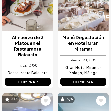
Almuerzo de 3
Menú Degustación
Platos en el
en Hotel Gran
Restaurante
Miramar
Balausta
131,25 €
desde
45 €
desde
Gran Hotel Miramar
Restaurante Balausta
Málaga
Málaga
COMPRAR
COMPRAR
Image
Image
5 / 5
5 / 5