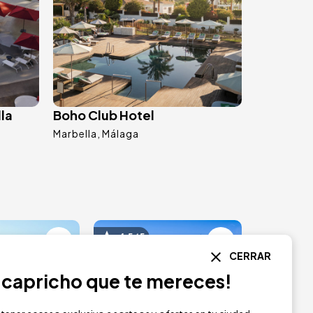
la
Boho Club Hotel
Marbella
Málaga
Image
4.5 / 5
CERRAR
l capricho que te mereces!