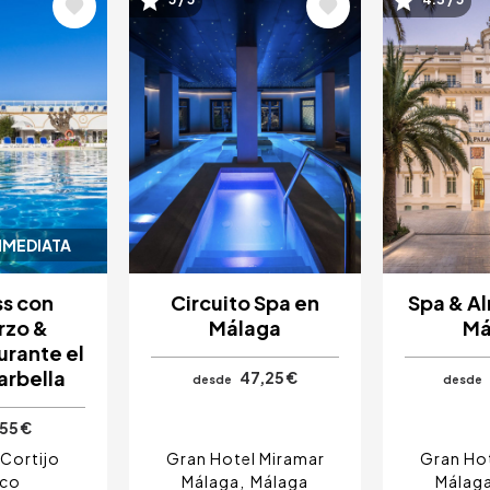
Image
Image
NMEDIATA
ss con
Circuito Spa en
Spa & A
rzo &
Málaga
Má
urante el
arbella
47,25 €
desde
desde
55 €
Cortijo
Gran Hotel Miramar
Gran Hot
nco
Málaga
Málaga
Málag