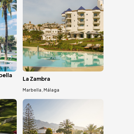
bella
La Zambra
Marbella
Málaga
Image