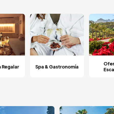
Ofer
a Regalar
Spa & Gastronomía
Esc
ge
Image