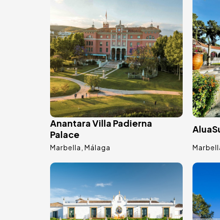
Anantara Villa Padierna
AluaSu
Palace
Marbella
Málaga
Marbell
Image
Ima