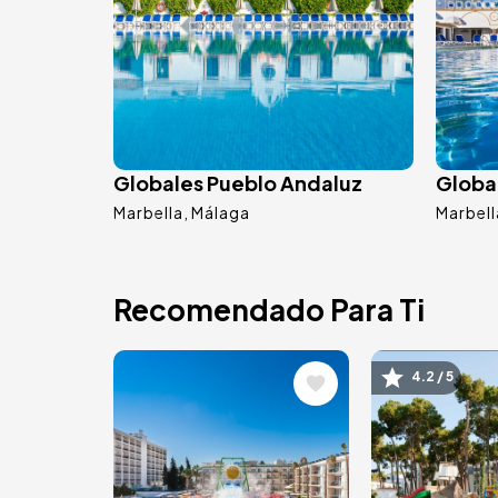
Globales Pueblo Andaluz
Global
Marbella
Málaga
Marbell
Recomendado Para Ti
Image
Image
4.2 / 5