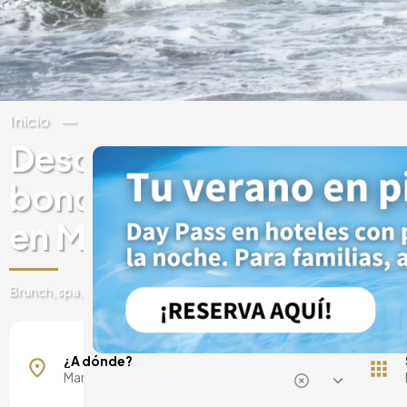
Inicio
España
Andalucía
Málaga
Descubre experiencias 
bonos regalo en hoteles 
en Marbella
Brunch, spa, day pass, escapadas románticas y mucho más
¿A dónde?