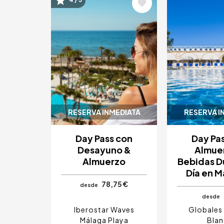
Image
Image
RESERVA INMEDIATA
RESERVA I
Day Pass con
Day Pa
Desayuno &
Almue
Almuerzo
Bebidas D
Día en M
78,75 €
desde
desde
Iberostar Waves
Globales 
Málaga Playa
Bla