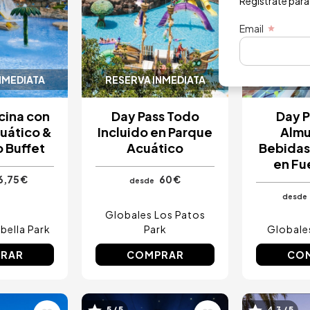
Regístrate para
Email
NMEDIATA
RESERVA INMEDIATA
RESERVA
scina con
Day Pass Todo
Day P
uático &
Incluido en Parque
Almu
 Buffet
Acuático
Bebidas 
en Fu
6,75 €
60 €
desde
desde
Globales Los Patos
bella Park
Park
Globale
RAR
COMPRAR
CO
5 / 5
4.3 / 5