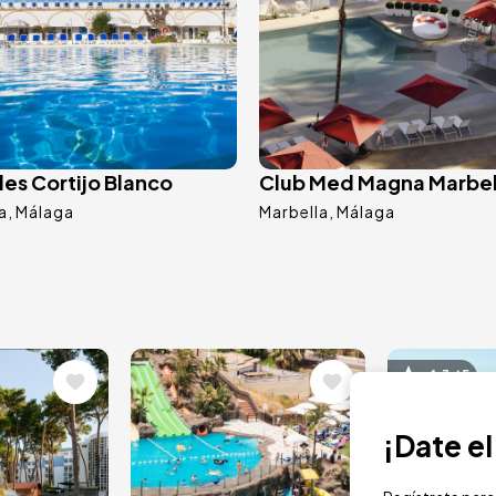
es Cortijo Blanco
Club Med Magna Marbel
a
Málaga
Marbella
Málaga
Image
Image
4.3 / 5
¡Date e