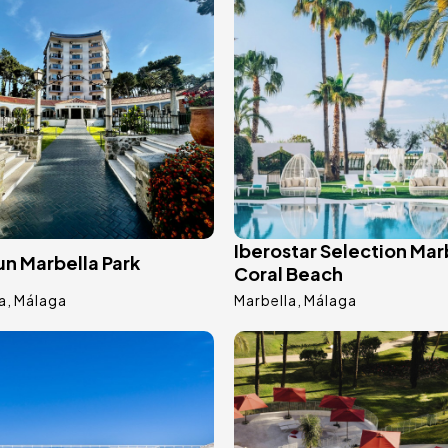
Iberostar Selection Mar
n Marbella Park
Coral Beach
a
Málaga
Marbella
Málaga
ge
Image