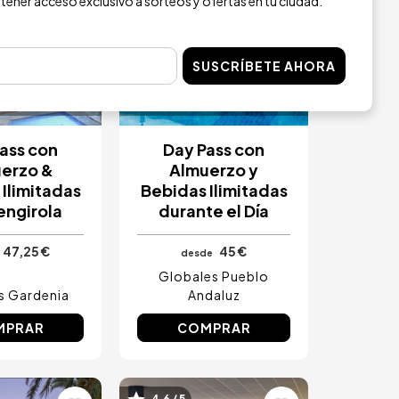
 tener acceso exclusivo a sorteos y ofertas en tu ciudad.
SUSCRÍBETE AHORA
 INMEDIATA
RESERVA INMEDIATA
ass con
Day Pass con
erzo &
Almuerzo y
Ilimitadas
Bebidas Ilimitadas
engirola
durante el Día
47,25 €
45 €
desde
Globales Pueblo
s Gardenia
Andaluz
MPRAR
COMPRAR
4.6 / 5