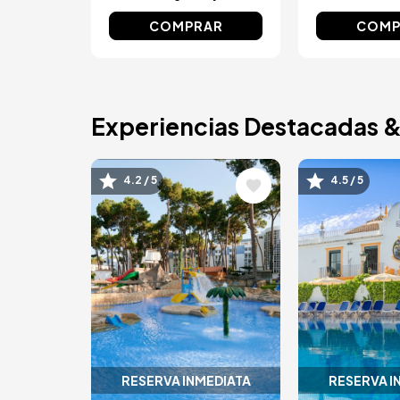
COMPRAR
COMP
Experiencias Destacadas 
Image
Image
4.2 / 5
4.5 / 5
RESERVA INMEDIATA
RESERVA I