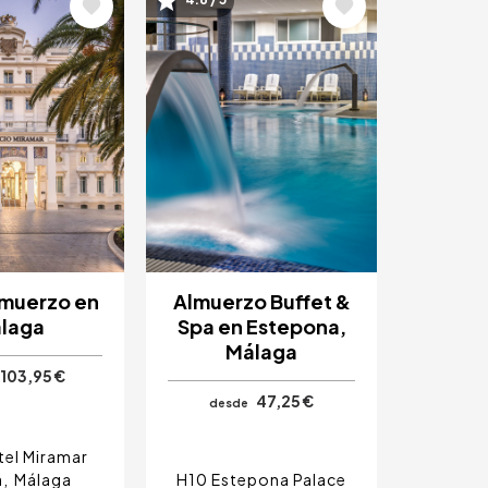
Image
lmuerzo en
Almuerzo Buffet &
laga
Spa en Estepona,
Málaga
103,95 €
47,25 €
desde
el Miramar
a
Málaga
H10 Estepona Palace