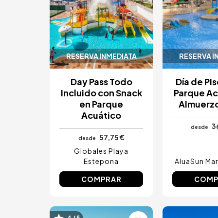
RESERVA INMEDIATA
RESERVA I
Day Pass Todo
Día de Pi
Incluido con Snack
Parque Ac
en Parque
Almuerzo
Acuático
3
desde
57,75 €
desde
Globales Playa
Estepona
AluaSun Mar
COMPRAR
COMP
4 / 5