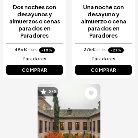
Dos noches con
Una noche con
desayunos y
desayuno y
almuerzos o cenas
almuerzo o cena
para dos en
para dos en
Paradores
Paradores
495 €
275 €
-18%
-21%
604 €
350 €
Paradores
Paradores
COMPRAR
COMPRAR
Image
5 / 5