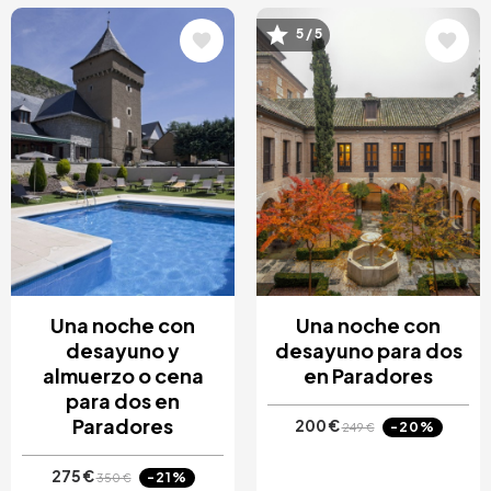
Image
Image
5 / 5
Una noche con
Una noche con
desayuno y
desayuno para dos
almuerzo o cena
en Paradores
para dos en
Paradores
200 €
-20%
249 €
275 €
-21%
350 €