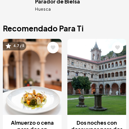
Parador de Bielsa
Huesca
Recomendado Para Ti
Image
Image
4.7 / 5
Almuerzo o cena
Dos noches con