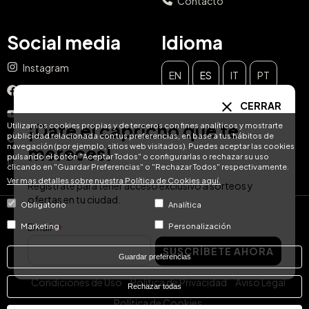
Contacto
Social media
Idioma
Instagram
EN
ES
IT
PT
Facebook
CERRAR
DE
FR
NL
YouTube
¡Date el capricho que te
Utilizamos cookies propias y de terceros con fines analíticos y mostrarte
publicidad relacionada con tus preferencias, en base a tus hábitos de
TikTok
navegación (por ejemplo, sitios web visitados). Puedes aceptar las cookies
mereces!
pulsando el botón "Aceptar Todos" o configurarlas o rechazar su uso
LinkedIn
clicando en "Guardar Preferencias" o "Rechazar Todos" respectivamente.
Ver mas detalles sobre nuestra Política de Cookies aquí.
Regístrate para tener acceso exclusivo a sorteos y
ofertas en tu ciudad.
Obligatorio
Analítica
© Hotel Treats 2026
Email
Marketing
Personalización
SUSCRÍBETE AHORA
Tel: +34 871 51 00 40 (9:00 - 19:00 CEST)
Guardar preferencias
Condiciones de Uso
Política de Privacidad
Aviso Legal
Rechazar todas
Política de Cookies