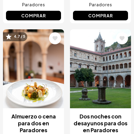
Paradores
Paradores
COMPRAR
COMPRAR
Image
Image
4.7 / 5
Almuerzo o cena
Dos noches con
para dos en
desayunos para dos
Paradores
en Paradores