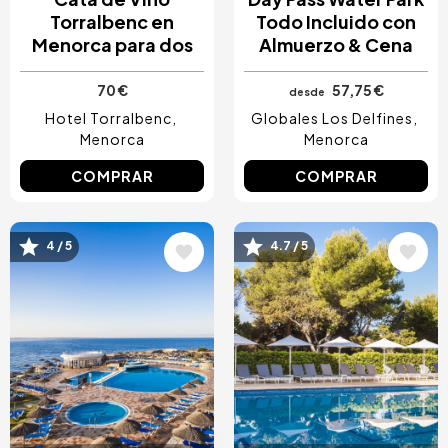
Torralbenc en
Todo Incluido con
Menorca para dos
Almuerzo & Cena
70 €
57,75 €
desde
Hotel Torralbenc
Globales Los Delfines
Menorca
Menorca
COMPRAR
COMPRAR
Image
Image
4 / 5
4.7 / 5