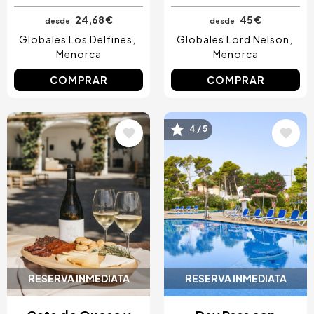
24,68 €
45 €
desde
desde
Globales Los Delfines
Globales Lord Nelson
Menorca
Menorca
COMPRAR
COMPRAR
Image
Image
4 / 5
RESERVA INMEDIATA
RESERVA INMEDIATA