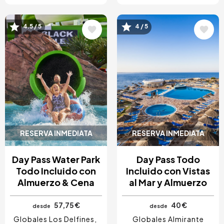
Image
Image
4.5 / 5
4 / 5
RESERVA INMEDIATA
RESERVA INMEDIATA
Day Pass Water Park
Day Pass Todo
Todo Incluido con
Incluido con Vistas
Almuerzo & Cena
al Mar y Almuerzo
57,75 €
40 €
desde
desde
Globales Los Delfines
Globales Almirante