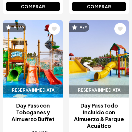
COMPRAR
COMPRAR
Image
Image
4.1 / 5
4 / 5
RESERVA INMEDIATA
RESERVA INMEDIATA
Day Pass con
Day Pass Todo
Toboganes y
Incluido con
Almuerzo Buffet
Almuerzo & Parque
Acuático