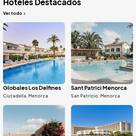
Hoteles Destacados
Ver todo
Image
Image
Globales Los Delfines
Sant Patrici Menorca
Ciutadella
Menorca
San Patricio
Menorca
Image
Image