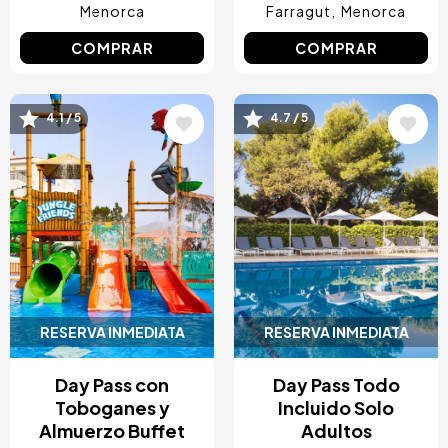
Menorca
Farragut
Menorca
COMPRAR
COMPRAR
Image
Image
4.1 / 5
4.7 / 5
RESERVA INMEDIATA
RESERVA INMEDIATA
Day Pass con
Day Pass Todo
Toboganes y
Incluido Solo
Almuerzo Buffet
Adultos