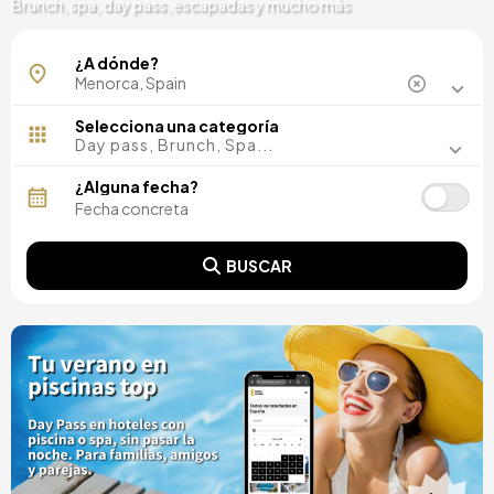
Brunch, spa, day pass, escapadas y mucho más
Alaior
¿A dónde?
Arenal d'en Castell
Biniancolla
Cala Blanca
Selecciona una categoría
Cala Galdana
Day pass, Brunch, Spa...
Cala'n Bosch
Ciutadella
¿Alguna fecha?
Es Castell
Platges de Fornells
San Juan
BUSCAR
San Patricio
Sant Lluis
Santo Tomás