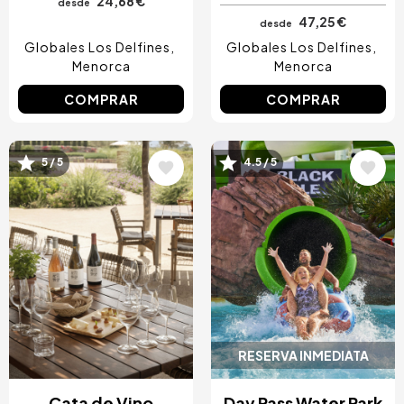
24,68 €
desde
47,25 €
desde
Globales Los Delfines
Globales Los Delfines
Menorca
Menorca
COMPRAR
COMPRAR
Image
Image
5 / 5
4.5 / 5
RESERVA INMEDIATA
Cata de Vino
Day Pass Water Park