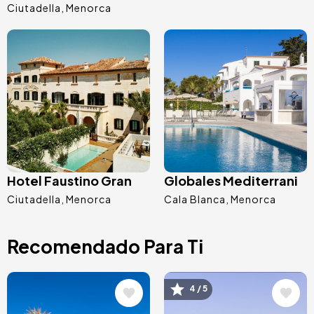
Ciutadella
Menorca
Image
Image
Hotel Faustino Gran
Globales Mediterrani
Ciutadella
Menorca
Cala Blanca
Menorca
Recomendado Para Ti
Image
Image
4 / 5