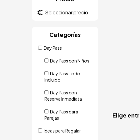
Categorías
Day Pass
Day Pass con Niños
Day Pass Todo
Incluido
Day Pass con
Reserva Inmediata
Day Pass para
Elige ent
Parejas
Ideas para Regalar