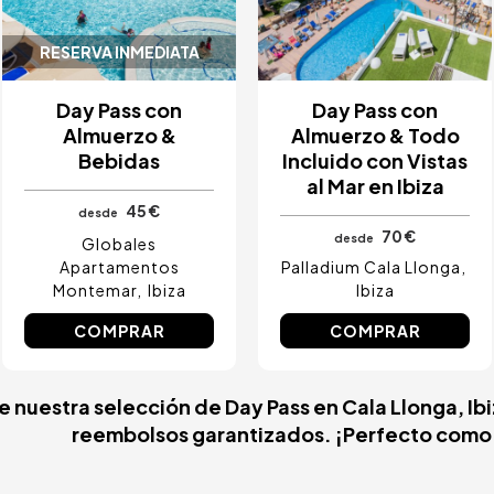
RESERVA INMEDIATA
Day Pass con
Day Pass con
Almuerzo &
Almuerzo & Todo
Bebidas
Incluido con Vistas
al Mar en Ibiza
45 €
desde
70 €
desde
Globales
Apartamentos
Palladium Cala Llonga
Montemar
Ibiza
Ibiza
COMPRAR
COMPRAR
re nuestra selección de Day Pass en Cala Llonga, Ib
reembolsos garantizados. ¡Perfecto como u