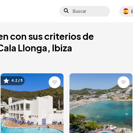
Buscar
Select
n con sus criterios de
ala Llonga, Ibiza
4.2 / 5
Image
Image