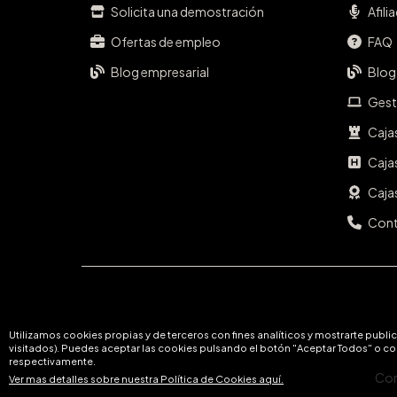
Solicita una demostración
Afili
Ofertas de empleo
FAQ
Blog empresarial
Blog
Gest
Caja
Caja
Cajas
Con
Utilizamos cookies propias y de terceros con fines analíticos y mostrarte publ
visitados). Puedes aceptar las cookies pulsando el botón "Aceptar Todos" o co
respectivamente.
Con
Ver mas detalles sobre nuestra Política de Cookies aquí.