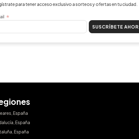
 tener acceso exclusivo a sorteos y ofertas en tu ciudad.
SUSCRÍBETE AHORA
egiones
leares, España
dalucía, España
taluña, España