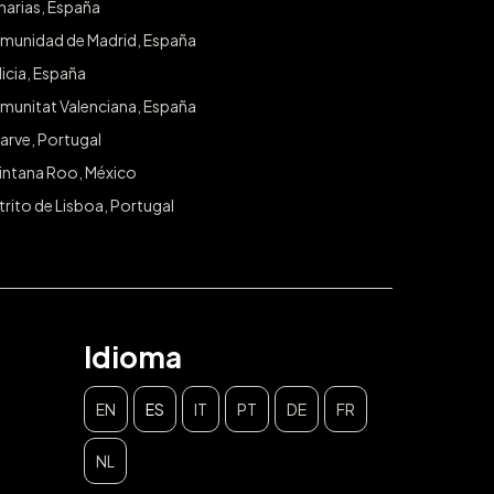
narias, España
munidad de Madrid, España
icia, España
munitat Valenciana, España
arve, Portugal
intana Roo, México
trito de Lisboa, Portugal
Idioma
EN
ES
IT
PT
DE
FR
NL