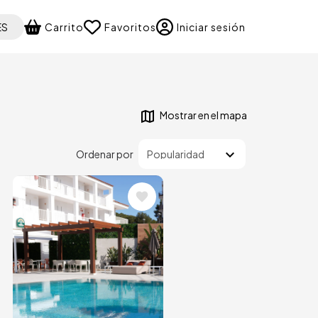
 your language
ES
Carrito
Favoritos
Iniciar sesión
Mostrar en el mapa
Ordenar por
Image