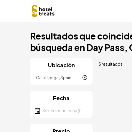
Pasar
Resultados que coincide
al
contenido
búsqueda en Day Pass, C
principal
3 resultados
Ubicación
Ubicación
Fecha
Seleccionar fecha
Precio