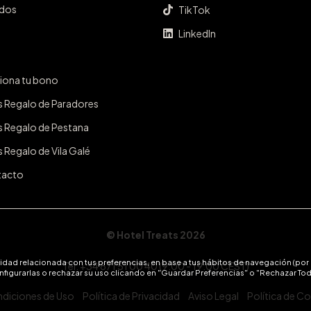
ados
TikTok
LinkedIn
iona tu bono
s Regalo de Paradores
s Regalo de Pestana
 Regalo de Vila Galé
tacto
© Hotel Treats 2026
icidad relacionada con tus preferencias, en base a tus hábitos de navegación (por
Tel: +34 871 51 00 40 (9:00 - 19:00 CEST)
nfigurarlas o rechazar su uso clicando en "Guardar Preferencias" o "Rechazar To
diciones de Uso
Política de Privacidad
Aviso Legal
Política de C