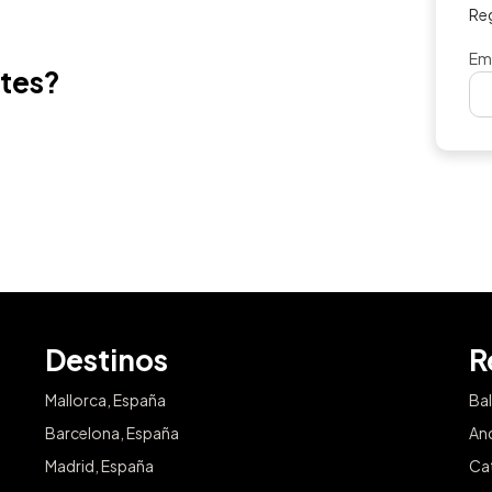
Regístrate para
Email
ntes?
Destinos
R
Mallorca, España
Ba
Barcelona, España
An
Madrid, España
Ca