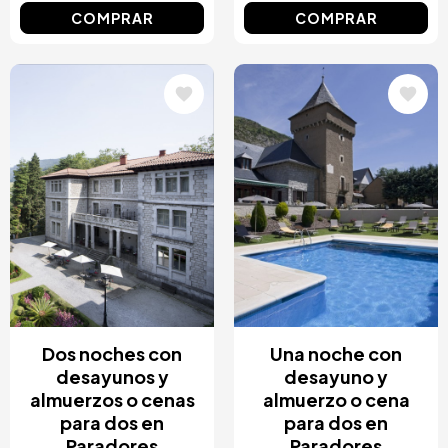
COMPRAR
COMPRAR
Image
Image
Dos noches con
Una noche con
desayunos y
desayuno y
almuerzos o cenas
almuerzo o cena
para dos en
para dos en
Paradores
Paradores