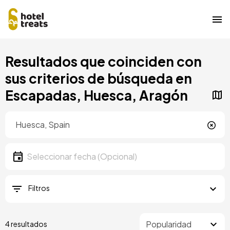
Pasar
Resultados que coinciden con
al
contenido
sus criterios de búsqueda en
principal
Escapadas, Huesca, Aragón
Ubicación
Ubicación
Fecha
Seleccionar fecha
Filtros
4 resultados