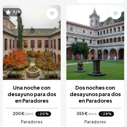
5 / 5
Image
Image
Una noche con
Dos noches con
desayuno para dos
desayunos para dos
en Paradores
en Paradores
200 €
355 €
-20%
-28%
249 €
495 €
Paradores
Paradores