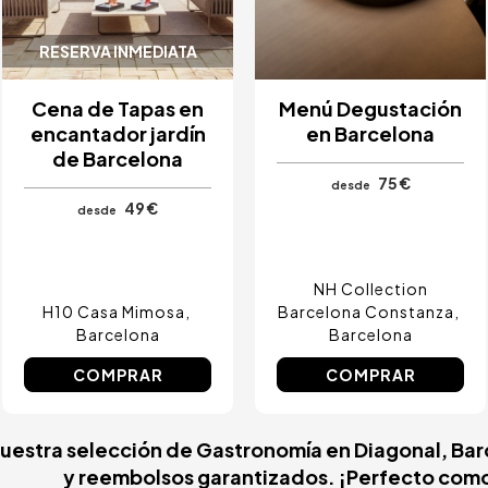
RESERVA INMEDIATA
Cena de Tapas en
Menú Degustación
encantador jardín
en Barcelona
de Barcelona
75 €
desde
49 €
desde
NH Collection
H10 Casa Mimosa
Barcelona Constanza
Barcelona
Barcelona
COMPRAR
COMPRAR
nuestra selección de Gastronomía en Diagonal, Bar
y reembolsos garantizados. ¡Perfecto como 