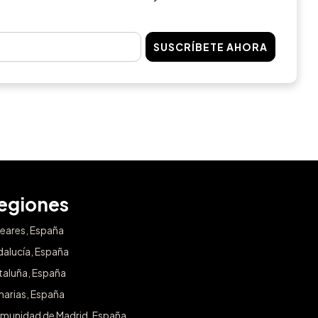
SUSCRÍBETE AHORA
egiones
leares, España
dalucía, España
taluña, España
narias, España
munidad de Madrid, España