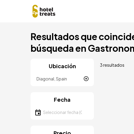
Pasar
Resultados que coincide
al
contenido
búsqueda en Gastronom
principal
3 resultados
Ubicación
Ubicación
Fecha
Seleccionar fecha
Precio