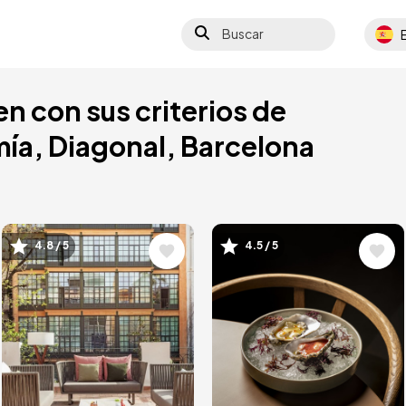
Buscar
Select
n con sus criterios de
ía, Diagonal, Barcelona
4.8 / 5
4.5 / 5
Image
Image