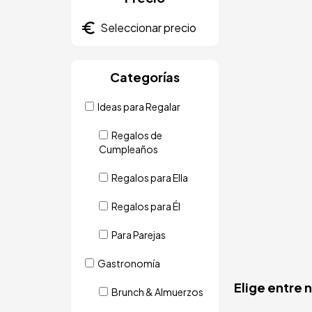
Categorías
Ideas para Regalar
Regalos de
Cumpleaños
Regalos para Ella
Regalos para Él
Para Parejas
Gastronomía
Elige entre 
Brunch & Almuerzos