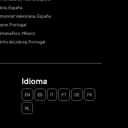
icia, España
munitat Valenciana, España
arve, Portugal
intana Roo, México
trito de Lisboa, Portugal
Idioma
EN
ES
IT
PT
DE
FR
NL