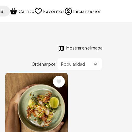
 your language
ES
Carrito
Favoritos
Iniciar sesión
Mostrar en el mapa
Ordenar por
Image