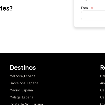
ntes?
Email
Destinos
R
Mallorca, España
Ba
Barcelona, España
An
Madrid, España
Ca
Málaga, España
Ca
Costa del Sol, España
Co