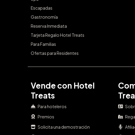
Escapadas
Gastronomía
Reserva Inmediata
Tarjeta Regalo Hotel Treats
Para Familias
Ofertas para Residentes
Vende con Hotel
Com
Treats
Trea
Para hoteleros
Sobr
Premios
Rega
Solicita una demostración
Afili