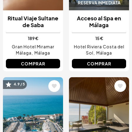
RESERVA INMEDIATA
Ritual Viaje Sultane
Acceso al Spa en
de Saba
Málaga
189 €
15 €
Gran Hotel Miramar
Hotel Riviera Costa del
Málaga
Málaga
Sol
Málaga
COMPRAR
COMPRAR
4.9 / 5
Image
Image