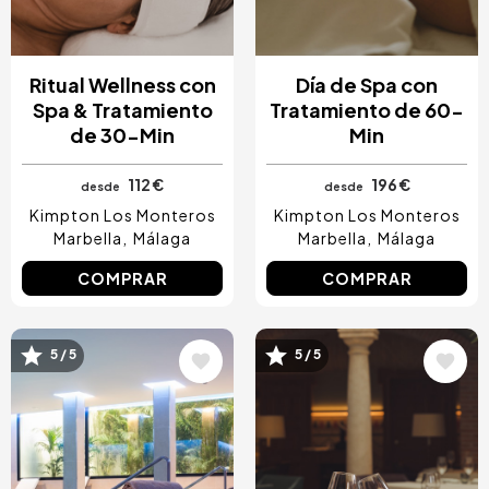
Ritual Wellness con
Día de Spa con
Spa & Tratamiento
Tratamiento de 60-
de 30-Min
Min
112 €
196 €
desde
desde
Kimpton Los Monteros
Kimpton Los Monteros
Marbella
Málaga
Marbella
Málaga
COMPRAR
COMPRAR
5 / 5
5 / 5
Image
Image