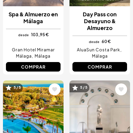
Spa & Almuerzo en
Day Pass con
Málaga
Desayuno &
Almuerzo
103,95 €
desde
60 €
desde
Gran Hotel Miramar
AluaSun Costa Park
Málaga
Málaga
Málaga
COMPRAR
COMPRAR
5 / 5
5 / 5
Image
Image