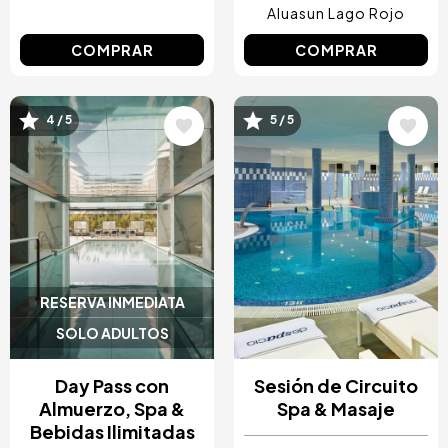
Aluasun Lago Rojo
COMPRAR
COMPRAR
4 / 5
5 / 5
Image
Image
RESERVA INMEDIATA
SOLO ADULTOS
Day Pass con
Sesión de Circuito
Almuerzo, Spa &
Spa & Masaje
Bebidas Ilimitadas