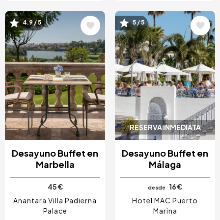
4.9 / 5
5 / 5
Image
Image
RESERVA INMEDIATA
Desayuno Buffet en
Desayuno Buffet en
Marbella
Málaga
45 €
16 €
desde
Anantara Villa Padierna
Hotel MAC Puerto
Palace
Marina