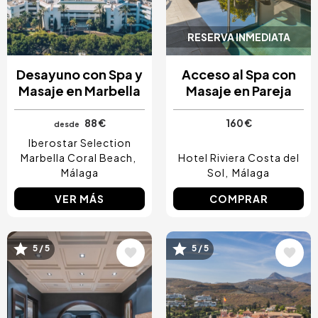
RESERVA INMEDIATA
Desayuno con Spa y
Acceso al Spa con
Masaje en Marbella
Masaje en Pareja
88 €
160 €
desde
Iberostar Selection
Marbella Coral Beach
Hotel Riviera Costa del
Málaga
Sol
Málaga
VER MÁS
COMPRAR
5 / 5
5 / 5
Image
Image