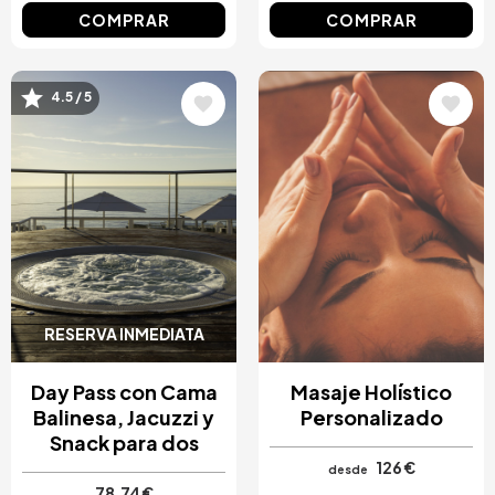
COMPRAR
COMPRAR
4.5 / 5
Image
Image
RESERVA INMEDIATA
Day Pass con Cama
Masaje Holístico
Balinesa, Jacuzzi y
Personalizado
Snack para dos
126 €
desde
78,74 €