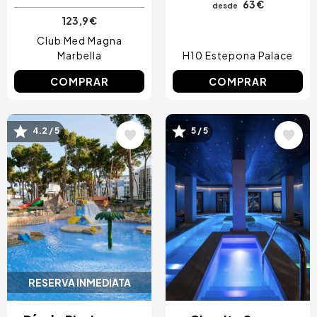
63 €
desde
123,9 €
Club Med Magna
Marbella
H10 Estepona Palace
COMPRAR
COMPRAR
4.2 / 5
5 / 5
Image
Image
RESERVA INMEDIATA