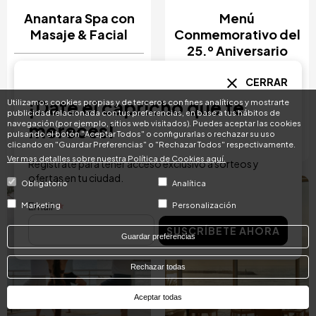
Anantara Spa con
Menú
Masaje & Facial
Conmemorativo del
25.º Aniversario
310 €
desde
CERRAR
225 €
¡Date el capricho que te
Anantara Villa Padierna
Anantara Villa Padierna
Utilizamos cookies propias y de terceros con fines analíticos y mostrarte
publicidad relacionada con tus preferencias, en base a tus hábitos de
Palace
Palace
navegación (por ejemplo, sitios web visitados). Puedes aceptar las cookies
mereces!
pulsando el botón "Aceptar Todos" o configurarlas o rechazar su uso
COMPRAR
COMPRAR
clicando en "Guardar Preferencias" o "Rechazar Todos" respectivamente.
Ver mas detalles sobre nuestra Política de Cookies aquí.
Regístrate para tener acceso exclusivo a sorteos y
ofertas en tu ciudad.
Obligatorio
Analítica
Image
Image
Email
Marketing
Personalización
SUSCRÍBETE AHORA
Guardar preferencias
Rechazar todas
Aceptar todas