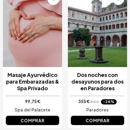
Image
Image
Masaje Ayurvédico
Dos noches con
para Embarazadas &
desayunos para dos
Spa Privado
en Paradores
99,75 €
355 €
-28%
495 €
Spa del Palacete
Paradores
COMPRAR
COMPRAR