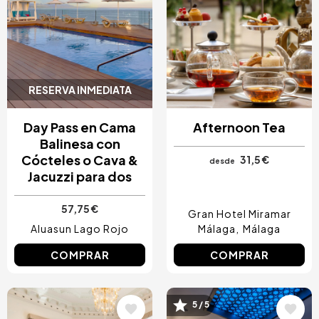
RESERVA INMEDIATA
Day Pass en Cama
Afternoon Tea
Balinesa con
Cócteles o Cava &
31,5 €
desde
Jacuzzi para dos
57,75 €
Gran Hotel Miramar
Aluasun Lago Rojo
Málaga
Málaga
COMPRAR
COMPRAR
5 / 5
Image
Image