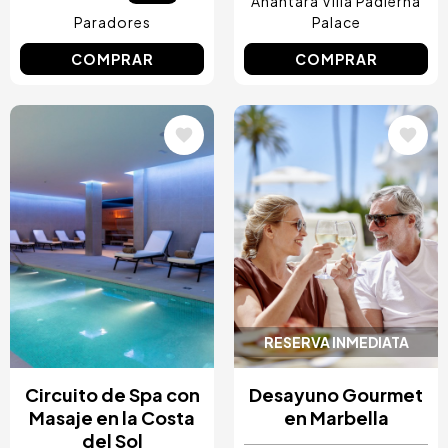
Anantara Villa Padierna
Paradores
Palace
COMPRAR
COMPRAR
Image
Image
RESERVA INMEDIATA
Circuito de Spa con
Desayuno Gourmet
Masaje en la Costa
en Marbella
del Sol