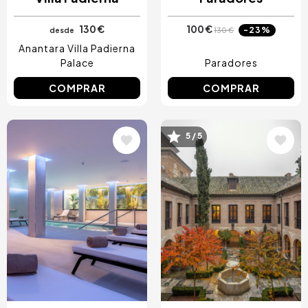
130 €
100 €
-23%
desde
130 €
Anantara Villa Padierna
Palace
Paradores
COMPRAR
COMPRAR
5 / 5
Image
Image