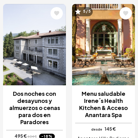
5 / 5
Image
Image
Dos noches con
Menu saludable
desayunos y
Irene´s Health
almuerzos o cenas
Kitchen & Acceso
para dos en
Anantara Spa
Paradores
145 €
desde
495 €
-18%
604 €