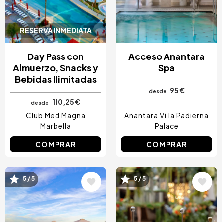
RESERVA INMEDIATA
Day Pass con
Acceso Anantara
Almuerzo, Snacks y
Spa
Bebidas Ilimitadas
95 €
desde
110,25 €
desde
Club Med Magna
Anantara Villa Padierna
Marbella
Palace
COMPRAR
COMPRAR
5 / 5
5 / 5
Image
Image