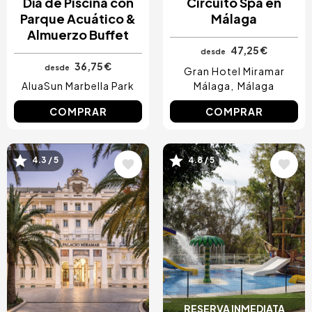
Día de Piscina con
Circuito Spa en
Parque Acuático &
Málaga
Almuerzo Buffet
47,25 €
desde
36,75 €
desde
Gran Hotel Miramar
AluaSun Marbella Park
Málaga
Málaga
COMPRAR
COMPRAR
4.3 / 5
4.8 / 5
Image
Image
RESERVA INMEDIATA