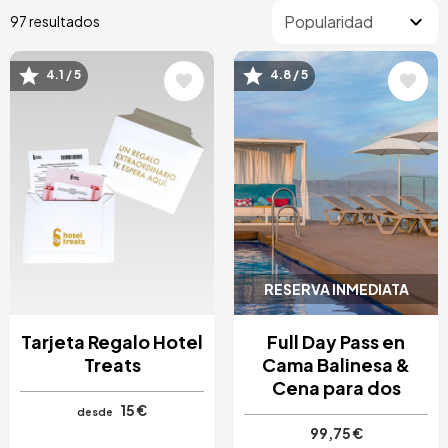
97 resultados
4.1 / 5
4.8 / 5
Image
Image
RESERVA INMEDIATA
Tarjeta Regalo Hotel
Full Day Pass en
Treats
Cama Balinesa &
Cena para dos
15 €
desde
99,75 €