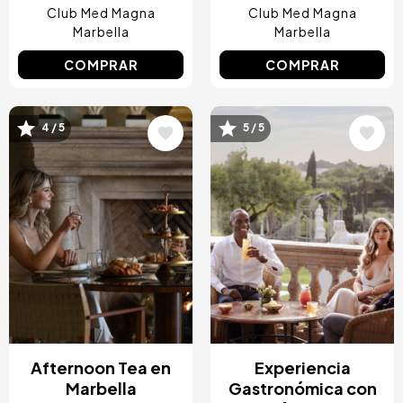
Club Med Magna
Club Med Magna
Marbella
Marbella
COMPRAR
COMPRAR
4 / 5
5 / 5
Image
Image
Afternoon Tea en
Experiencia
Marbella
Gastronómica con