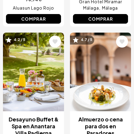
Gran Hotel Miramar
Aluasun Lago Rojo
Málaga
Málaga
COMPRAR
COMPRAR
4.2 / 5
4.7 / 5
Image
Image
Desayuno Buffet &
Almuerzo o cena
Spa en Anantara
para dos en
Villa Padierna
Paradores