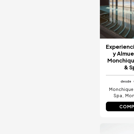
Experienc
y Almue
Monchiqu
& S
desde
Monchique
Spa
Mon
COMP