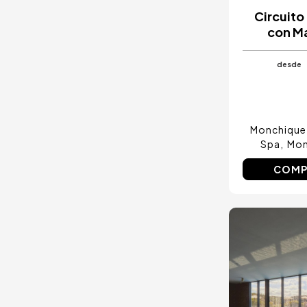
Circuito
con M
desde
Monchique
Spa
Mon
COMP
Image