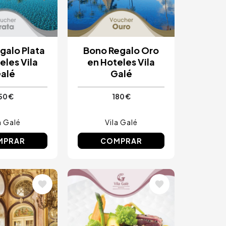
galo Plata
Bono Regalo Oro
eles Vila
en Hoteles Vila
alé
Galé
50 €
180 €
a Galé
Vila Galé
MPRAR
COMPRAR
Image