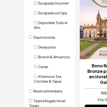
Image
Escapada Gourmet
Escapada con Spa
Disponible Todo el
Año
Gastronomía
Desayunos
Brunch & Almuerzos
Bono R
Cenas
Bronze p
en Hotel
Afternoon Tea,
Cócteles & Tapas
Ga
Reserva Inmediata
105
Vila 
Tarjeta Regalo Hotel
Treats