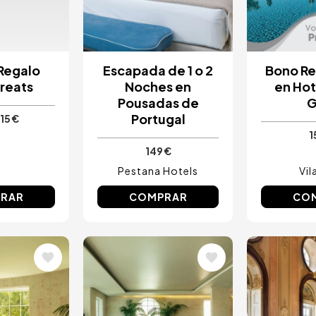
 Regalo
Escapada de 1 o 2
Bono Re
Treats
Noches en
en Hot
Pousadas de
G
Portugal
15 €
1
149 €
Pestana Hotels
Vil
RAR
COMPRAR
CO
Image
Image