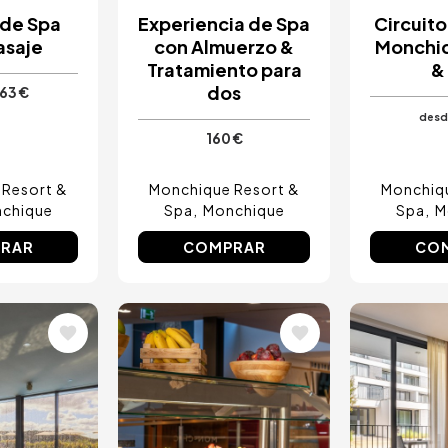
 de Spa
Experiencia de Spa
Circuito
asaje
con Almuerzo &
Monchiq
Tratamiento para
&
dos
63 €
desd
160 €
 Resort &
Monchique Resort &
Monchiqu
chique
Spa
Monchique
Spa
M
RAR
COMPRAR
CO
Image
Image