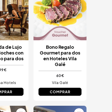
a de Lujo
Bono Regalo
 Noches con
Gourmet para dos
o para dos
en Hoteles Vila
Galé
99 €
60 €
a Hotels
Vila Galé
MPRAR
COMPRAR