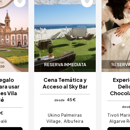
Image
Image
RESERVA INMEDIATA
RESERVA
egalo
Cena Temática y
Experi
ara usar
Acceso al Sky Bar
Deli
es Vila
Chocola
lé
45 €
desde
des
 €
Ukino Palmeiras
Tivoli Mar
Galé
Village
Albufeira
Algarve 