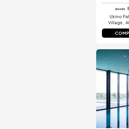
desde
Ukino Pa
Village
A
COMP
Image