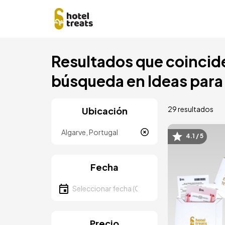
Pasar
Resultados que coincide
al
contenido
búsqueda en Ideas para 
principal
29 resultados
Ubicación
Ubicación
4.1 / 5
Image
Fecha
Seleccionar fecha
Precio