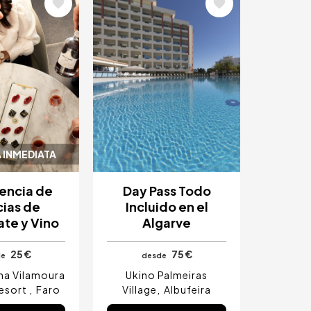
Image
 INMEDIATA
encia de
Day Pass Todo
cias de
Incluido en el
te y Vino
Algarve
25 €
75 €
de
desde
ina Vilamoura
Ukino Palmeiras
Resort
Faro
Village
Albufeira