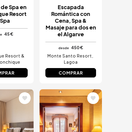
 de Spa en
Escapada
ue Resort
Romántica con
 Spa
Cena, Spa &
Masaje para dos en
el Algarve
45 €
e
450 €
desde
e Resort &
Monte Santo Resort
onchique
Lagoa
MPRAR
COMPRAR
Image