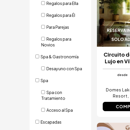
Regalos para Ella
Regalos para Él
Para Parejas
RESERVA I
Regalos para
SOLO A
Novios
Circuito 
Spa & Gastronomía
Lujo en V
Desayuno con Spa
desde
Spa
Domes Lak
Spa con
Resort
Tratamiento
COMP
Acceso al Spa
Escapadas