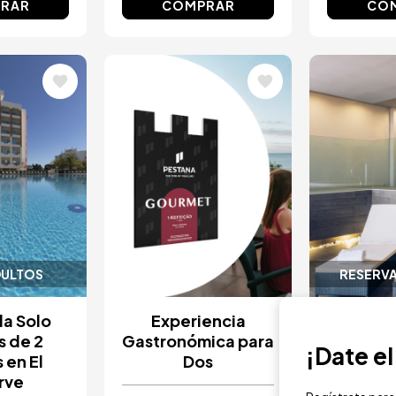
RAR
COMPRAR
CO
Image
Image
DULTOS
RESERVA
a Solo
Experiencia
Desa
s de 2
Gastronómica para
Almuer
¡Date e
 en El
Dos
Al
rve