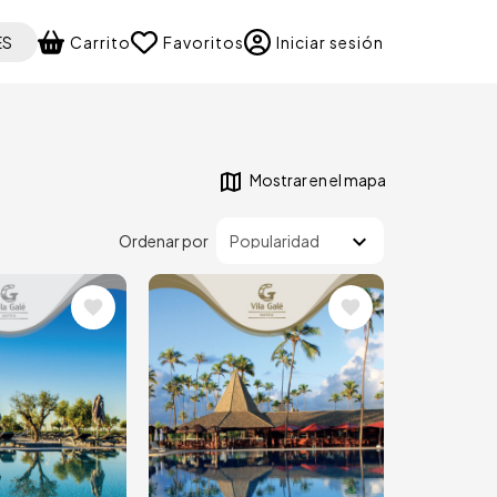
 your language
ES
Carrito
Favoritos
Iniciar sesión
Mostrar en el mapa
Ordenar por
Image