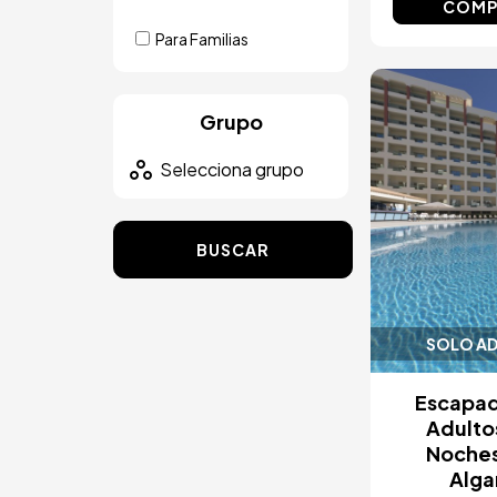
COMP
Para Familias
Image
Grupo
BUSCAR
SOLO A
Escapad
Adulto
Noches
Alga