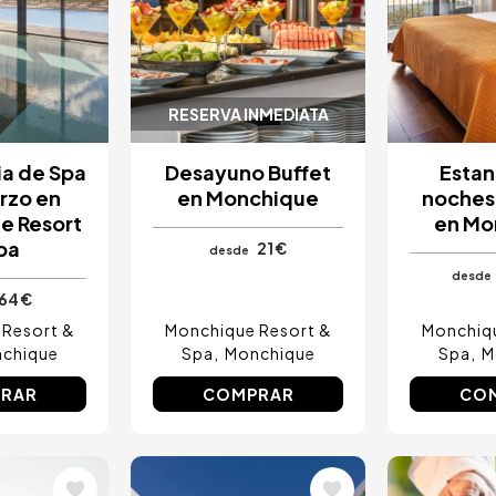
RESERVA INMEDIATA
ia de Spa
Desayuno Buffet
Estan
rzo en
en Monchique
noches
e Resort
en Mo
pa
21 €
desde
desde
64 €
 Resort &
Monchique Resort &
Monchiqu
chique
Spa
Monchique
Spa
M
RAR
COMPRAR
CO