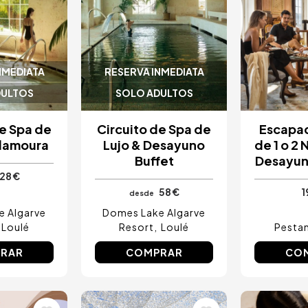
NMEDIATA
RESERVA INMEDIATA
DULTOS
SOLO ADULTOS
de Spa de
Circuito de Spa de
Escapad
ilamoura
Lujo & Desayuno
de 1 o 2
Buffet
Desayun
28 €
58 €
1
desde
e Algarve
Domes Lake Algarve
Loulé
Resort
Loulé
Pestan
RAR
COMPRAR
CO