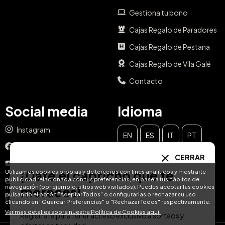
Gestiona tu bono
Cajas Regalo de Paradores
Cajas Regalo de Pestana
Cajas Regalo de Vila Galé
Contacto
Social media
Idioma
Instagram
EN
ES
IT
PT
Facebook
CERRAR
DE
FR
NL
YouTube
¡Date el capricho que te
Utilizamos cookies propias y de terceros con fines analíticos y mostrarte
publicidad relacionada con tus preferencias, en base a tus hábitos de
TikTok
navegación (por ejemplo, sitios web visitados). Puedes aceptar las cookies
mereces!
pulsando el botón "Aceptar Todos" o configurarlas o rechazar su uso
LinkedIn
clicando en "Guardar Preferencias" o "Rechazar Todos" respectivamente.
Ver mas detalles sobre nuestra Política de Cookies aquí.
Regístrate para tener acceso exclusivo a sorteos y