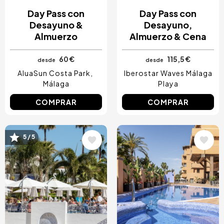
Day Pass con
Day Pass con
Desayuno &
Desayuno,
Almuerzo
Almuerzo & Cena
60 €
115,5 €
desde
desde
AluaSun Costa Park
Iberostar Waves Málaga
Málaga
Playa
COMPRAR
COMPRAR
5 / 5
Image
Image