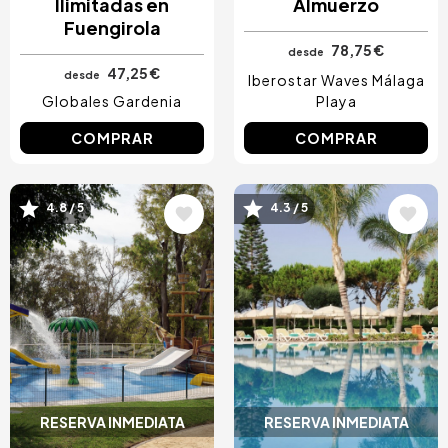
Ilimitadas en
Almuerzo
Fuengirola
78,75 €
desde
47,25 €
desde
Iberostar Waves Málaga
Globales Gardenia
Playa
COMPRAR
COMPRAR
4.8 / 5
4.3 / 5
Image
Image
RESERVA INMEDIATA
RESERVA INMEDIATA