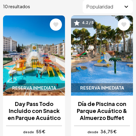
10 resultados
4.2 / 5
Image
Image
RESERVA INMEDIATA
RESERVA INMEDIATA
Day Pass Todo
Día de Piscina con
Incluido con Snack
Parque Acuático &
en Parque Acuático
Almuerzo Buffet
55 €
36,75 €
desde
desde