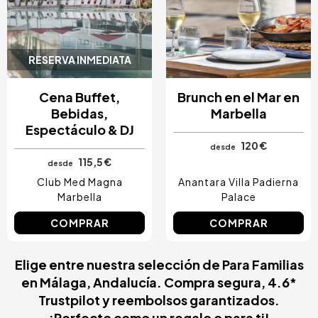
RESERVA INMEDIATA
Cena Buffet,
Brunch en el Mar en
Bebidas,
Marbella
Espectáculo & DJ
120 €
desde
115,5 €
desde
Club Med Magna
Anantara Villa Padierna
Marbella
Palace
COMPRAR
COMPRAR
Elige entre nuestra selección de Para Familias
en Málaga, Andalucía. Compra segura, 4.6*
Trustpilot y reembolsos garantizados.
¡Perfecto como un regalo o para ti!