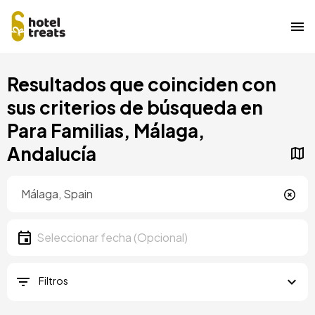
Pasar
Resultados que coinciden con
al
contenido
sus criterios de búsqueda en
principal
Para Familias, Málaga,
Andalucía
Ubicación
Ubicación
Fecha
Seleccionar fecha
Filtros