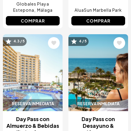
Globales Playa
Estepona
Málaga
AluaSun Marbella Park
COMPRAR
COMPRAR
4.3 / 5
4 / 5
Image
Image
RESERVA INMEDIATA
RESERVA INMEDIATA
Day Pass con
Day Pass con
Almuerzo & Bebidas
Desayuno &