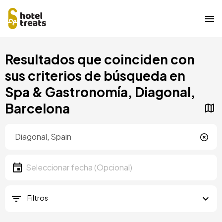
Pasar
Resultados que coinciden con
al
contenido
sus criterios de búsqueda en
principal
Spa & Gastronomía, Diagonal,
Barcelona
Ubicación
Ubicación
Fecha
Seleccionar fecha
Filtros