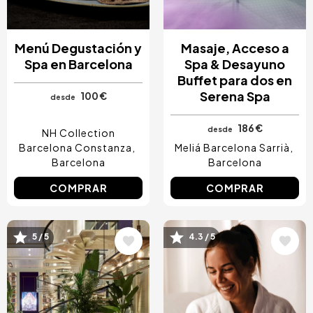
Menú Degustación y
Masaje, Acceso a
Spa en Barcelona
Spa & Desayuno
Buffet para dos en
Serena Spa
100 €
desde
186 €
desde
NH Collection
Barcelona Constanza
Meliá Barcelona Sarrià
Barcelona
Barcelona
COMPRAR
COMPRAR
5 / 5
4.3 / 5
Image
Image