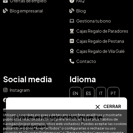
Ofertas de empleo
FAQ
Blog empresarial
Blog
Gestiona tu bono
Cajas Regalo de Paradores
Cajas Regalo de Pestana
Cajas Regalo de Vila Galé
Contacto
Social media
Idioma
Instagram
EN
ES
IT
PT
Facebook
CERRAR
DE
FR
NL
YouTube
¡Date el capricho que te
Utilizamos cookies propias y de terceros con fines analíticos y mostrarte
publicidad relacionada con tus preferencias, en base a tus hábitos de
TikTok
navegación (por ejemplo, sitios web visitados). Puedes aceptar las cookies
mereces!
pulsando el botón "Aceptar Todos" o configurarlas o rechazar su uso
LinkedIn
clicando en "Guardar Preferencias" o "Rechazar Todos" respectivamente.