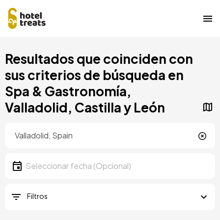
Pasar
Resultados que coinciden con
al
contenido
sus criterios de búsqueda en
principal
Spa & Gastronomía,
Valladolid, Castilla y León
Ubicación
Ubicación
Fecha
Seleccionar fecha
Filtros