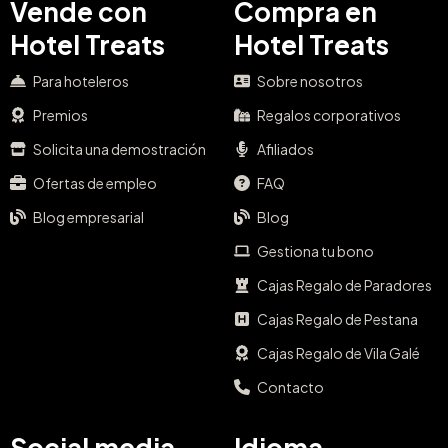
Vende con
Compra en
Hotel Treats
Hotel Treats
Para hoteleros
Sobre nosotros
Premios
Regalos corporativos
Solicita una demostración
Afiliados
Ofertas de empleo
FAQ
Blog empresarial
Blog
Gestiona tu bono
Cajas Regalo de Paradores
Cajas Regalo de Pestana
Cajas Regalo de Vila Galé
Contacto
Social media
Idioma