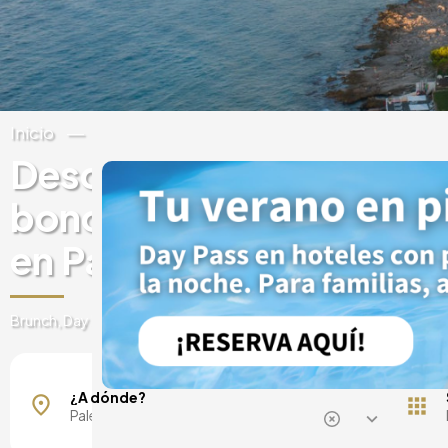
Inicio
Italia
Sicilia
Descubre experiencias 
bonos regalo en hoteles 
en Palermo
Brunch, Day Pass, Spa, Escapadas y mucho más
Alcoma
¿A dónde?