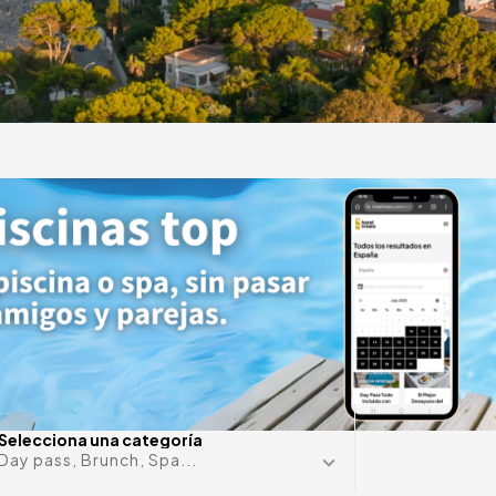
y
de lujo
¿Alguna f
Selecciona una categoría
Day pass, Brunch, Spa...