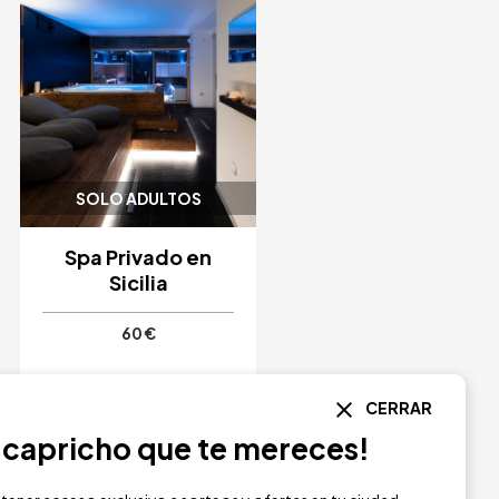
SOLO ADULTOS
Spa Privado en
Sicilia
60 €
Alkamuri Posh Hotel &
CERRAR
Spa
Palermo
l capricho que te mereces!
COMPRAR