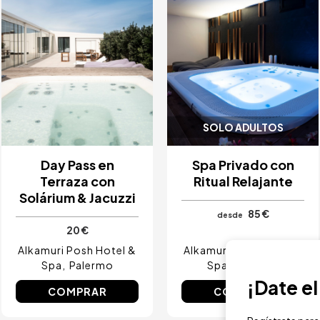
SOLO ADULTOS
Day Pass en
Spa Privado con
Terraza con
Ritual Relajante
Solárium & Jacuzzi
85 €
desde
20 €
Alkamuri Posh Hotel &
Alkamuri Posh Hotel &
Spa
Palermo
Spa
Palermo
¡Date e
COMPRAR
COMPRAR